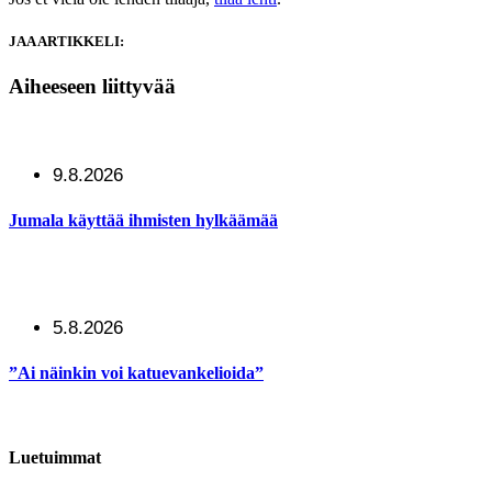
JAA ARTIKKELI:
Aiheeseen liittyvää
9.8.2026
Jumala käyttää ihmisten hylkäämää
5.8.2026
”Ai näinkin voi katuevankelioida”
Luetuimmat