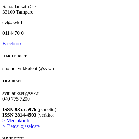
Sairaalankatu 5-7
33100 Tampere
svl@svk.fi
0114470-0
Facebook
ILMOITUKSET
suomenviikkolehti@svk.fi
TILAUKSET
svltilaukset@svk.fi
040 775 7200
ISSN 0355-5976
(painettu)
ISSN 2814-4503
(verkko)
> Mediakortti
> Tietosuojaseloste
NAVIGOINTI