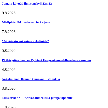
Jumala käyttää ihmisten hylkäämää
9.8.2026
Mielipide: Uskovaisena tässä ajassa
7.8.2026
”Ai näinkin voi katuevankelioida”
5.8.2026
Pääkirjoitus: Saarna Pyhässä Hengessä on edelleen korvaamaton
4.8.2026
Näkökulma: Olemme kuninkaallista sukua
3.8.2026
Miksi uskon? — ”Aivan ihmeellisiä juttuja tapahtui”
1.8.2026