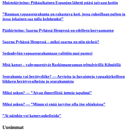
Muistokirjoitus: Pitkäaikainen Espanjan lähetti pääsi taivaan kotiin
”Rauman vapaaseurakunta on rakastava koti, jossa rukoillaan paljon ja
jossa jokainen saa tulla kohdatuksi”
Pääkirjoitus: Saarna Pyhässä Hengessä on edelleen korvaamaton
Saarna Pyhässä Hengessä – miksi saarna on niin tärkeä?
Sodankylän vapaaseurakuntaan valittiin uusi pastori
Mitä katsot – vahvuusetsivät Raskinnanrannan telttaleirillä Kihniöllä
Seurakunta vai herätysliike? — Arvioita ja havaintoja vapaakirkollisen
liikkeen herätysvaiheista ja seurakunnista
Miksi uskon? — ”Aivan ihmeellisiä juttuja tapahtui”
Miksi uskon? — ”Minun ei enää tarvitse olla itse ohjaksissa”
”Ai näinkin voi katuevankelioida”
Uusimmat