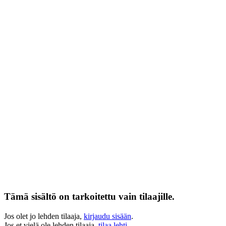
Tämä sisältö on tarkoitettu vain tilaajille.
Jos olet jo lehden tilaaja,
kirjaudu sisään
.
Jos et vielä ole lehden tilaaja,
tilaa lehti
.