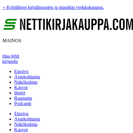
Mene
›› Kristillisen kirjallisuuden ja musiikin verkkokauppa.
sisältöön
MAINOS
tilaa lehti
kirjaudu
Etusivu
Ajankohtaista
Näkökulmia
Kasvot
Ilmiöt
Raamattu
Podcastit
Etusivu
Ajankohtaista
Näkökulmia
Kasvot