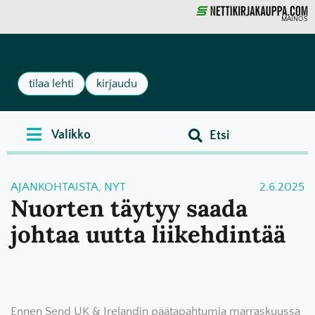
MAINOS
tilaa lehti
kirjaudu
AJANKOHTAISTA
,
NYT
2.6.2025
Nuorten täytyy saada
johtaa uutta liikehdintää
Ennen Send UK & Irelandin päätapahtumia marraskuussa