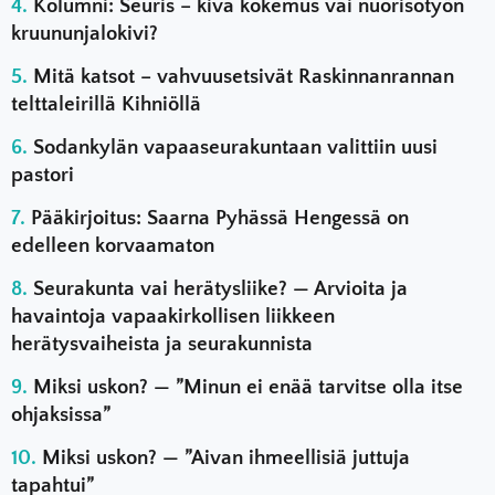
Kolumni: Seuris – kiva kokemus vai nuorisotyön
kruununjalokivi?
Mitä katsot – vahvuusetsivät Raskinnanrannan
telttaleirillä Kihniöllä
Sodankylän vapaaseurakuntaan valittiin uusi
pastori
Pääkirjoitus: Saarna Pyhässä Hengessä on
edelleen korvaamaton
Seurakunta vai herätysliike? — Arvioita ja
havaintoja vapaakirkollisen liikkeen
herätysvaiheista ja seurakunnista
Miksi uskon? — ”Minun ei enää tarvitse olla itse
ohjaksissa”
Miksi uskon? — ”Aivan ihmeellisiä juttuja
tapahtui”