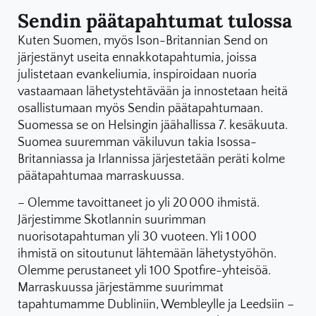
Sendin päätapahtumat tulossa
Kuten Suomen, myös Ison-Britannian Send on
järjestänyt useita ennakkotapahtumia, joissa
julistetaan evankeliumia, inspiroidaan nuoria
vastaamaan lähetystehtävään ja innostetaan heitä
osallistumaan myös Sendin päätapahtumaan.
Suomessa se on Helsingin jäähallissa 7. kesäkuuta.
Suomea suuremman väkiluvun takia Isossa-
Britanniassa ja Irlannissa järjestetään peräti kolme
päätapahtumaa marraskuussa.
– Olemme tavoittaneet jo yli 20 000 ihmistä.
Järjestimme Skotlannin suurimman
nuorisotapahtuman yli 30 vuoteen. Yli 1 000
ihmistä on sitoutunut lähtemään lähetystyöhön.
Olemme perustaneet yli 100 Spotfire-yhteisöä.
Marraskuussa järjestämme suurimmat
tapahtumamme Dubliniin, Wembleylle ja Leedsiin –