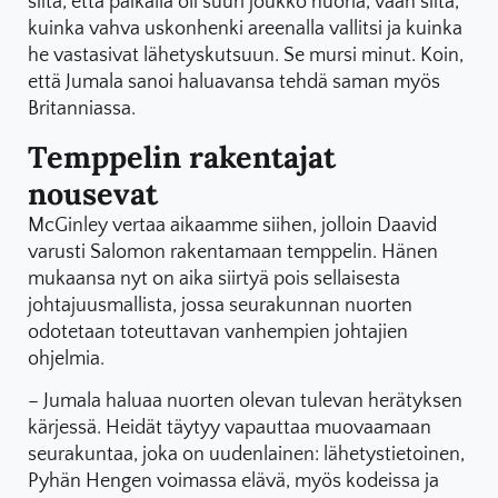
siitä, että paikalla oli suuri joukko nuoria, vaan siitä,
kuinka vahva uskonhenki areenalla vallitsi ja kuinka
he vastasivat lähetyskutsuun. Se mursi minut. Koin,
että Jumala sanoi haluavansa tehdä saman myös
Britanniassa.
Temppelin rakentajat
nousevat
McGinley vertaa aikaamme siihen, jolloin Daavid
varusti Salomon rakentamaan temppelin. Hänen
mukaansa nyt on aika siirtyä pois sellaisesta
johtajuusmallista, jossa seurakunnan nuorten
odotetaan toteuttavan vanhempien johtajien
ohjelmia.
– Jumala haluaa nuorten olevan tulevan herätyksen
kärjessä. Heidät täytyy vapauttaa muovaamaan
seurakuntaa, joka on uudenlainen: lähetystietoinen,
Pyhän Hengen voimassa elävä, myös kodeissa ja