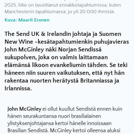
2025, liike on tavoittanut ennakkotapahtumissa, kuten
Manchesterin tapahtumassa, jo yli 20 000 ihmistä.
Kuva: Maarit Eronen
The Send UK & Irelandin johtaja ja Suomen
New Wine -kesätapahtumienkin puhujavieras
John McGinley näki Norjan Sendissä
sukupolven, joka on valmis laittamaan
elämänsä likoon evankeliumin tähden. Se teki
häneen niin suuren vaikutuksen, että nyt hän
rakentaa nuorten herätystä Britanniassa ja
Irlannissa.
John McGinley
ei ollut kuullut Sendistä ennen kuin
hänen seurakuntansa nuori brasilialainen
ylistyksenjohtajansa kertoi hänelle innoissaan
Brasilian Sendistä. McGinley kertoi olleensa aluksi