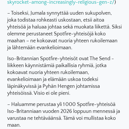
skyrocket-among-increasingly-religious-gen-z/
)
– Toiseksi, Jumala synnyttää uuden sukupolven,
joka todistaa rohkeasti uskostaan, etsii aitoa
yhteisöä ja haluaa johtaa sekä muokata liikettä. Siksi
olemme perustaneet Spotfire-yhteisöjä koko
maahan – ne kokoavat nuoria yhteen rukoilemaan
ja lähtemään evankelioimaan.
Iso-Britannian Spotfire-yhteisöt ovat The Send -
liikkeen käynnistämiä paikallisia ryhmiä, jotka
kokoavat nuoria yhteen rukoilemaan,
evankelioimaan ja elämään uskoa todeksi
läpinäkyvissä ja Pyhän Hengen johtamissa
yhteisöissä. Visio ei ole pieni.
– Haluamme perustaa yli 1 000 Spotfire-yhteisöä
Iso-Britanniaan vuoden 2026 loppuun mennessä ja
varustaa ne tehtäväänsä. Tämä voi mullistaa koko
maan.