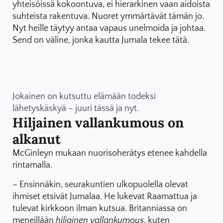
yhteisöissä kokoontuva, ei hierarkinen vaan aidoista
suhteista rakentuva. Nuoret ymmärtävät tämän jo.
Nyt heille täytyy antaa vapaus unelmoida ja johtaa.
Send on väline, jonka kautta Jumala tekee tätä.
Jokainen on kutsuttu elämään todeksi
lähetyskäskyä – juuri tässä ja nyt.
Hiljainen vallankumous on
alkanut
McGinleyn mukaan nuorisoherätys etenee kahdella
rintamalla.
– Ensinnäkin, seurakuntien ulkopuolella olevat
ihmiset etsivät Jumalaa. He lukevat Raamattua ja
tulevat kirkkoon ilman kutsua. Britanniassa on
meneillään
hiljainen vallankumous
, kuten