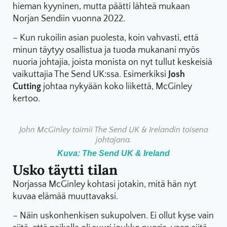
hieman kyyninen, mutta päätti lähteä mukaan
Norjan Sendiin vuonna 2022.
– Kun rukoilin asian puolesta, koin vahvasti, että
minun täytyy osallistua ja tuoda mukanani myös
nuoria johtajia, joista monista on nyt tullut keskeisiä
vaikuttajia The Send UK:ssa. Esimerkiksi
Josh
Cutting
johtaa nykyään koko liikettä, McGinley
kertoo.
John McGinley toimii The Send UK & Irelandin toisena
johtajana.
Kuva: The Send UK & Ireland
Usko täytti tilan
Norjassa McGinley kohtasi jotakin, mitä hän nyt
kuvaa elämää muuttavaksi.
– Näin uskonhenkisen sukupolven. Ei ollut kyse vain