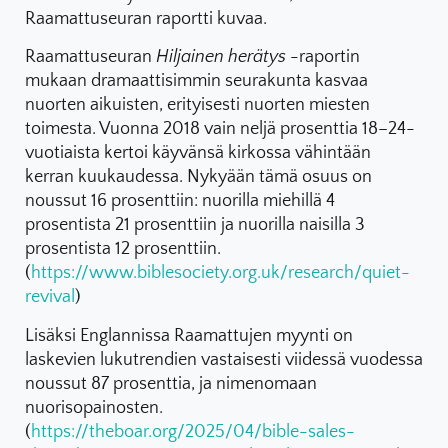
Raamattuseuran raportti kuvaa.
Raamattuseuran
Hiljainen herätys
-raportin
mukaan dramaattisimmin seurakunta kasvaa
nuorten aikuisten, erityisesti nuorten miesten
toimesta. Vuonna 2018 vain neljä prosenttia 18–24-
vuotiaista kertoi käyvänsä kirkossa vähintään
kerran kuukaudessa. Nykyään tämä osuus on
noussut 16 prosenttiin: nuorilla miehillä 4
prosentista 21 prosenttiin ja nuorilla naisilla 3
prosentista 12 prosenttiin.
(
https://www.biblesociety.org.uk/research/quiet-
revival
)
Lisäksi Englannissa Raamattujen myynti on
laskevien lukutrendien vastaisesti viidessä vuodessa
noussut 87 prosenttia, ja nimenomaan
nuorisopainosten.
(
https://theboar.org/2025/04/bible-sales-