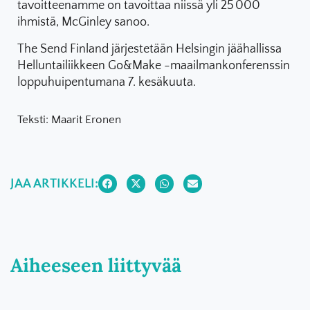
tavoitteenamme on tavoittaa niissä yli 25 000
ihmistä, McGinley sanoo.
The Send Finland järjestetään Helsingin jäähallissa
Helluntailiikkeen Go&Make -maailmankonferenssin
loppuhuipentumana 7. kesäkuuta.
Teksti: Maarit Eronen
JAA ARTIKKELI:
Aiheeseen liittyvää