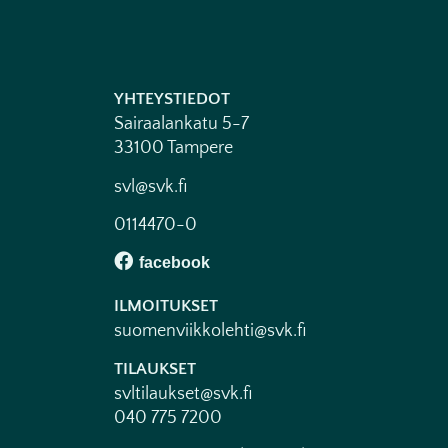
YHTEYSTIEDOT
Sairaalankatu 5-7
33100 Tampere
svl@svk.fi
0114470-0
ILMOITUKSET
suomenviikkolehti@svk.fi
TILAUKSET
svltilaukset@svk.fi
040 775 7200