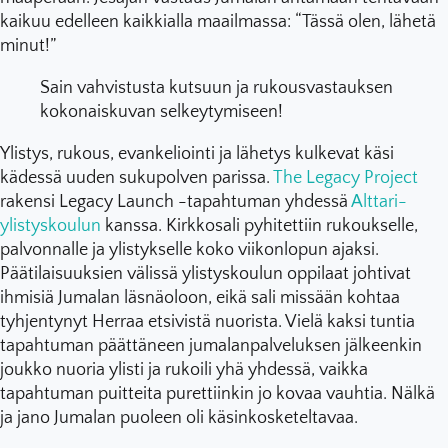
kaikuu edelleen kaikkialla maailmassa: “Tässä olen, lähetä
minut!”
Sain vahvistusta kutsuun ja rukousvastauksen
kokonaiskuvan selkeytymiseen!
Ylistys, rukous, evankeliointi ja lähetys kulkevat käsi
kädessä uuden sukupolven parissa.
The Legacy Project
rakensi Legacy Launch -tapahtuman yhdessä
Alttari-
ylistyskoulun
kanssa. Kirkkosali pyhitettiin rukoukselle,
palvonnalle ja ylistykselle koko viikonlopun ajaksi.
Päätilaisuuksien välissä ylistyskoulun oppilaat johtivat
ihmisiä Jumalan läsnäoloon, eikä sali missään kohtaa
tyhjentynyt Herraa etsivistä nuorista. Vielä kaksi tuntia
tapahtuman päättäneen jumalanpalveluksen jälkeenkin
joukko nuoria ylisti ja rukoili yhä yhdessä, vaikka
tapahtuman puitteita purettiinkin jo kovaa vauhtia. Nälkä
ja jano Jumalan puoleen oli käsinkosketeltavaa.