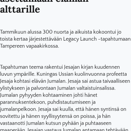
alttarille
Tammikuun alussa 300 nuorta ja aikuista kokoontui jo
toista kertaa järjestettävään Legacy Launch -tapahtumaan
Tampereen vapaakirkossa.
Tapahtuman teema rakentui Jesajan kirjan kuudennen
luvun ympärille. Kuningas Ussian kuolinvuonna profeetta
Jesaja kohtasi elävän Jumalan. Jesaja sai astua taivaalliseen
ylistykseen ja palvontaan Jumalan valtaistuinsalissa.
Jumalan pyhyyden kohtaaminen johti hänet
parannuksentekoon, puhdistautumiseen ja
jumalanpelkoon. Jesaja sai kuulla, että hänen syntinsä on
sovitettu ja hänen syyllisyytensä on poissa, ja hän
vastaanotti Jumalan kutsun pyhään ja puhtaaseen
maaperään. Jesajan vastaus Jumalan antamaan tehtävään