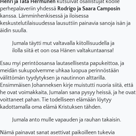
Henri ja Tata Hermunen
kutsuivat osallistujat koolle
perhepalaveriin yhdessä
Rodrigo ja Saara Camposin
kanssa. Lämminhenkisessä ja iloisessa
keskustelutilaisuudessa lausuttiin painavia sanoja isän ja
äidin suulla.
Jumala täytti mut valtavalla kiitollisuudella ja
ilolla siitä et oon osa Hänen valtakuntaansa!
Esau myi perintöosansa lautasellisesta papukeittoa, ja
meidän sukupolvemme uhkaa luopua perinnöstään
välittömän tyydytyksen ja nautinnon alttarilla.
Ensimmäisen Johanneksen kirje muistutti nuoria siitä, että
he ovat voimakkaita, Jumalan sana pysyy heissä, ja he ovat
voittaneet pahan. Tie todelliseen elämään löytyy
kadottamalla oma elämä Kristuksen tähden.
Jumala anto mulle vapauden ja rauhan takaisin.
Nämä painavat sanat asettivat paikoilleen tukevia