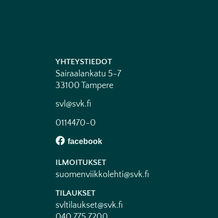
YHTEYSTIEDOT
Sairaalankatu 5-7
33100 Tampere
svl@svk.fi
0114470-0
ILMOITUKSET
suomenviikkolehti@svk.fi
TILAUKSET
svltilaukset@svk.fi
040 775 7200