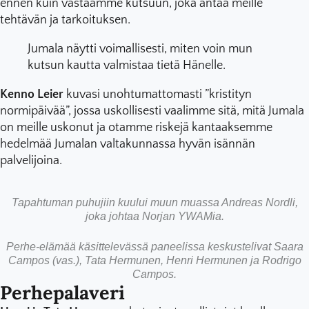
ennen kuin vastaamme kutsuun, joka antaa meille
tehtävän ja tarkoituksen.
Jumala näytti voimallisesti, miten voin mun
kutsun kautta valmistaa tietä Hänelle.
Kenno Leier
kuvasi unohtumattomasti ”kristityn
normipäivää”, jossa uskollisesti vaalimme sitä, mitä Jumala
on meille uskonut ja otamme riskejä kantaaksemme
hedelmää Jumalan valtakunnassa hyvän isännän
palvelijoina.
Tapahtuman puhujiin kuului muun muassa Andreas Nordli,
joka johtaa Norjan YWAMia.
Perhe-elämää käsittelevässä paneelissa keskustelivat Saara
Campos (vas.), Tata Hermunen, Henri Hermunen ja Rodrigo
Campos.
Perhepalaveri