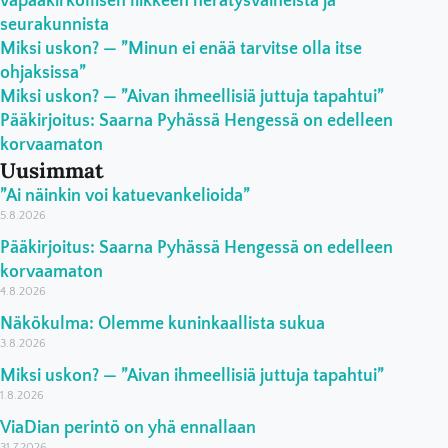
vapaakirkollisen liikkeen herätysvaiheista ja
seurakunnista
Miksi uskon? — ”Minun ei enää tarvitse olla itse
ohjaksissa”
Miksi uskon? — ”Aivan ihmeellisiä juttuja tapahtui”
Pääkirjoitus: Saarna Pyhässä Hengessä on edelleen
korvaamaton
Uusimmat
”Ai näinkin voi katuevankelioida”
5.8.2026
Pääkirjoitus: Saarna Pyhässä Hengessä on edelleen
korvaamaton
4.8.2026
Näkökulma: Olemme kuninkaallista sukua
3.8.2026
Miksi uskon? — ”Aivan ihmeellisiä juttuja tapahtui”
1.8.2026
ViaDian perintö on yhä ennallaan
31.7.2026