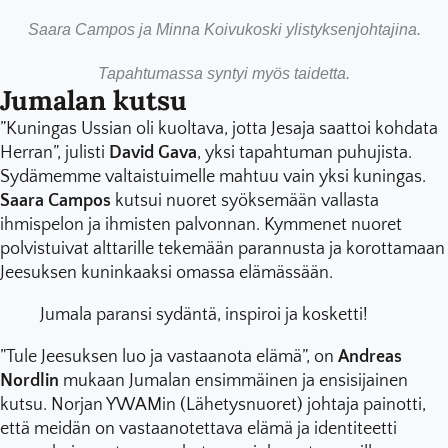
Saara Campos ja Minna Koivukoski ylistyksenjohtajina.
Tapahtumassa syntyi myös taidetta.
Jumalan kutsu
”Kuningas Ussian oli kuoltava, jotta Jesaja saattoi kohdata
Herran”, julisti
David Gava
, yksi tapahtuman puhujista.
Sydämemme valtaistuimelle mahtuu vain yksi kuningas.
Saara Campos
kutsui nuoret syöksemään vallasta
ihmispelon ja ihmisten palvonnan. Kymmenet nuoret
polvistuivat alttarille tekemään parannusta ja korottamaan
Jeesuksen kuninkaaksi omassa elämässään.
Jumala paransi sydäntä, inspiroi ja kosketti!
”Tule Jeesuksen luo ja vastaanota elämä”, on
Andreas
Nordlin
mukaan Jumalan ensimmäinen ja ensisijainen
kutsu. Norjan YWAMin (Lähetysnuoret) johtaja painotti,
että meidän on vastaanotettava elämä ja identiteetti