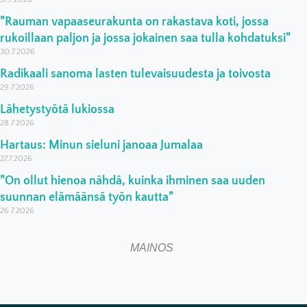
”Rauman vapaaseurakunta on rakastava koti, jossa
rukoillaan paljon ja jossa jokainen saa tulla kohdatuksi”
30.7.2026
Radikaali sanoma lasten tulevaisuudesta ja toivosta
29.7.2026
Lähetystyötä lukiossa
28.7.2026
Hartaus: Minun sieluni janoaa Jumalaa
27.7.2026
”On ollut hienoa nähdä, kuinka ihminen saa uuden
suunnan elämäänsä työn kautta”
26.7.2026
MAINOS