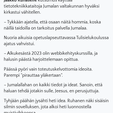
Jaakko Ruhaselle
kutsumus käyttää
tietotekniikkataitoja Jumalan valtakunnan hyväksi
kirkastui vähitellen.
– Tykkään ajatella, että osaan näitä hommia, koska
näillä taidoilla on tarkoitus palvella Jumalaa.
Nuoria aikuisia opetuslapseuttavassa Tulisielukoulussa
ajatus vahvistui.
– Alkukesästä 2023 olin webbikehityskurssilla, ja
halusin päästä harjoittelemaan opittua.
Päässä pyöri vain toteutuskelvottomia ideoita.
Parempi ”pirauttaa yläkertaan”.
– Jumalallahan on kaikki tiedot ja ideat. Sanoin, että
haluan tehdä jotakin sulle, Jeesus, en perusjuttuja.
Tyhjään päähän jysähti heti idea. Ruhanen näki sisäisin
silmin sovelluksen, jota alkoi heti luonnostella
muistivihkoonsa.