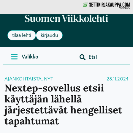
MAINOS
tilaa lehti
kirjaudu
AJANKOHTAISTA
,
NYT
28.11.2024
Nextep-sovellus etsii
käyttäjän lähellä
järjestettävät hengelliset
tapahtumat