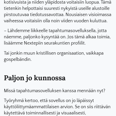
kotisivuista ja niiden yläpidosta voitaisiin luopua. Tämä
tietenkin helpottaisi suuresti nykyistä useille alustoille
pirstoutuvaa tiedotussavottaa. Nousiaisen visioimassa
vaiheessa voitaisiin olla noin viiden vuoden kuluttua.
– Lähdemme liikkeelle tapahtumasovelluksella, jotta
näemme, paljonko kysyntää on. Jos tämä alkaa toimia,
lisäämme Nextepiin seurakuntien profiilit.
Tai jonkin muun kristillisen organisaation, vaikkapa
gospelbändin.
Paljon jo kunnossa
Missä tapahtumasovelluksen kanssa mennään nyt?
Työryhmä kertoo, että sovellus on jo läpäissyt
käyttöliittymäammattilaisen arvion. Se on siis riittävän
käytettävä toiminnallisesti ja visuaalisesti,