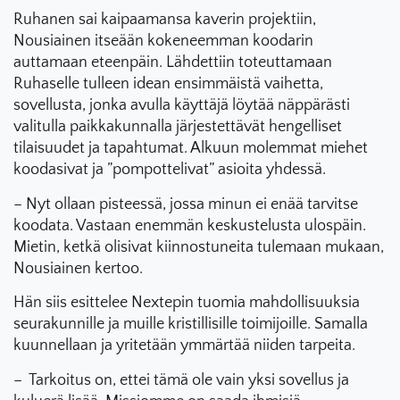
Ruhanen sai kaipaamansa kaverin projektiin,
Nousiainen itseään kokeneemman koodarin
auttamaan eteenpäin. Lähdettiin toteuttamaan
Ruhaselle tulleen idean ensimmäistä vaihetta,
sovellusta, jonka avulla käyttäjä löytää näppärästi
valitulla paikkakunnalla järjestettävät hengelliset
tilaisuudet ja tapahtumat. Alkuun molemmat miehet
koodasivat ja ”pompottelivat” asioita yhdessä.
– Nyt ollaan pisteessä, jossa minun ei enää tarvitse
koodata. Vastaan enemmän keskustelusta ulospäin.
Mietin, ketkä olisivat kiinnostuneita tulemaan mukaan,
Nousiainen kertoo.
Hän siis esittelee Nextepin tuomia mahdollisuuksia
seurakunnille ja muille kristillisille toimijoille. Samalla
kuunnellaan ja yritetään ymmärtää niiden tarpeita.
– Tarkoitus on, ettei tämä ole vain yksi sovellus ja