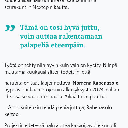
kuluerä lisää. Missiomme on saada ihmisiä
seurakuntiin Nextepin kautta.
Tämä on tosi hyvä juttu,
voin auttaa rakentamaan
palapeliä eteenpäin.
Työtä on tehty niin hyvin kuin vain on kyetty. Niinpä
muutama kuukausi sitten todettiin, että
hartioita on taas laajennettava.
Nomena Rabenasolo
hyppäsi mukaan projektiin alkusyksystä 2024, olihan
ideassa selvää potentiaalia. Aikaa tosin puuttui.
– Aloin kuitenkin tehdä pieniä juttuja, Rabenasolo
kertoo.
Projektin edetessä halu auttaa kasvoi, avulle kun oli