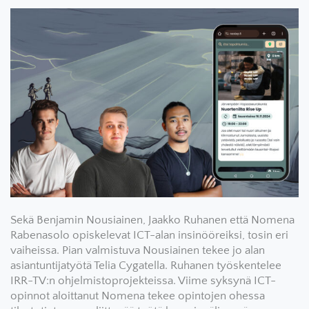
Sekä Benjamin Nousiainen, Jaakko Ruhanen että Nomena
Rabenasolo opiskelevat ICT-alan insinööreiksi, tosin eri
vaiheissa. Pian valmistuva Nousiainen tekee jo alan
asiantuntijatyötä Telia Cygatella. Ruhanen työskentelee
IRR-TV:n ohjelmistoprojekteissa. Viime syksynä ICT-
opinnot aloittanut Nomena tekee opintojen ohessa