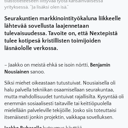
tilastotieteeseen liittyvää työtä kansainvälisessä
yrityksessä. ”Ja lisäksi olen isä.”
Seurakuntien markkinointityökaluna liikkeelle
lähtevää sovellusta laajennetaan
tulevaisuudessa. Tavoite on, että Nextepistä
tulee kotipesä kristillisten toimijoiden
läsnäololle verkossa.
– Jaakko on meistä ehkä se isoin nörtti,
Benjamin
Nousiainen
sanoo.
Siksi miehet oikeastaan tutustuivat. Nousiaisella oli
halu palvella tekniikan osaamisellaan seurakuntaa,
mutta mahdollisuudet tuntuivat rajallisilta. Kysyntää oli
enemmän sosiaalisesti taitaville tai keittiöpuolella
mielellään palveleville tekijöille. Josko siis toteuttaisi
itsenäisesti jonkin projektin, vaikkapa sovelluksen.