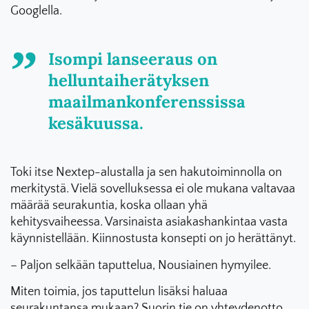
Googlella.
Isompi lanseeraus on
helluntaiherätyksen
maailmankonferenssissa
kesäkuussa.
Toki itse Nextep-alustalla ja sen hakutoiminnolla on
merkitystä. Vielä sovelluksessa ei ole mukana valtavaa
määrää seurakuntia, koska ollaan yhä
kehitysvaiheessa. Varsinaista asiakashankintaa vasta
käynnistellään. Kiinnostusta konsepti on jo herättänyt.
– Paljon selkään taputtelua, Nousiainen hymyilee.
Miten toimia, jos taputtelun lisäksi haluaa
seurakuntansa mukaan? Suorin tie on yhteydenotto