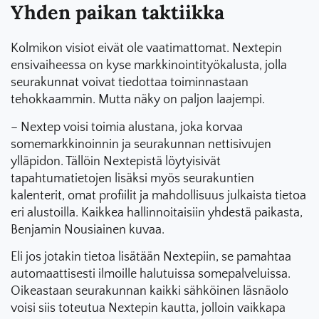
Yhden paikan taktiikka
Kolmikon visiot eivät ole vaatimattomat. Nextepin
ensivaiheessa on kyse markkinointityökalusta, jolla
seurakunnat voivat tiedottaa toiminnastaan
tehokkaammin. Mutta näky on paljon laajempi.
– Nextep voisi toimia alustana, joka korvaa
somemarkkinoinnin ja seurakunnan nettisivujen
ylläpidon. Tällöin Nextepistä löytyisivät
tapahtumatietojen lisäksi myös seurakuntien
kalenterit, omat profiilit ja mahdollisuus julkaista tietoa
eri alustoilla. Kaikkea hallinnoitaisiin yhdestä paikasta,
Benjamin Nousiainen kuvaa.
Eli jos jotakin tietoa lisätään Nextepiin, se pamahtaa
automaattisesti ilmoille halutuissa somepalveluissa.
Oikeastaan seurakunnan kaikki sähköinen läsnäolo
voisi siis toteutua Nextepin kautta, jolloin vaikkapa