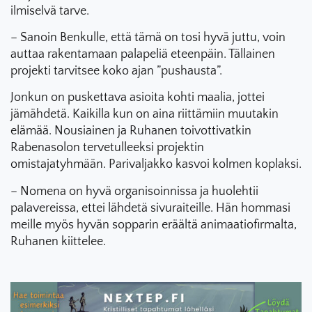
ilmiselvä tarve.
– Sanoin Benkulle, että tämä on tosi hyvä juttu, voin
auttaa rakentamaan palapeliä eteenpäin. Tällainen
projekti tarvitsee koko ajan ”pushausta”.
Jonkun on puskettava asioita kohti maalia, jottei
jämähdetä. Kaikilla kun on aina riittämiin muutakin
elämää. Nousiainen ja Ruhanen toivottivatkin
Rabenasolon tervetulleeksi projektin
omistajatyhmään. Parivaljakko kasvoi kolmen koplaksi.
– Nomena on hyvä organisoinnissa ja huolehtii
palavereissa, ettei lähdetä sivuraiteille. Hän hommasi
meille myös hyvän sopparin eräältä animaatiofirmalta,
Ruhanen kiittelee.