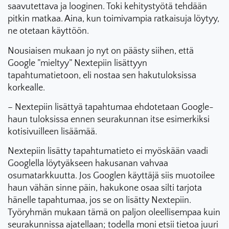
saavutettava ja looginen. Toki kehitystyötä tehdään
pitkin matkaa. Aina, kun toimivampia ratkaisuja löytyy,
ne otetaan käyttöön.
Nousiaisen mukaan jo nyt on päästy siihen, että
Google ”mieltyy” Nextepiin lisättyyn
tapahtumatietoon, eli nostaa sen hakutuloksissa
korkealle.
– Nextepiin lisättyä tapahtumaa ehdotetaan Google-
haun tuloksissa ennen seurakunnan itse esimerkiksi
kotisivuilleen lisäämää.
Nextepiin lisätty tapahtumatieto ei myöskään vaadi
Googlella löytyäkseen hakusanan vahvaa
osumatarkkuutta. Jos Googlen käyttäjä siis muotoilee
haun vähän sinne päin, hakukone osaa silti tarjota
hänelle tapahtumaa, jos se on lisätty Nextepiin.
Työryhmän mukaan tämä on paljon oleellisempaa kuin
seurakunnissa ajatellaan; todella moni etsii tietoa juuri