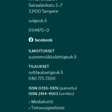
Sairaalankatu 5-7
33100 Tampere
svl@svk.fi
0114470-0
ILMOITUKSET
suomenviikkolehti@svk.fi
TILAUKSET
svltilaukset@svk.fi
040 775 7200
ISSN 0355-5976
(painettu)
ISSN 2814-4503
(verkko)
> Mediakortti
> Tietosuojaseloste