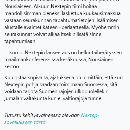
Nousiaiseen. Alkuun Nextepin tiimi hoitaa
mahdollisimman pieneksi laskettua kuukausimaksua
vastaan seurakunnan tapahtumatietojen lisäämisen
alustalle avaimet käteen -periaatteella. Myöhemmin
seurakunnat voivat alkaa itsekin lisätä sinne
tapahtumiaan.
– Isompi Nextepin lanseeraus on helluntaiherätyksen
maailmankonferenssissa kesäkuussa, Nousiainen
kertoo.
Kuulostaa sopivalta, ajatuksena on nimittäin, että kun
Nextepin pohja saadaan toimimaan Suomessa, sitä
voidaan tarjota Suomen rajojen ulkopuolellekin.
Jumalan valtakunta kun ei valtiorajoja tunne.
Tutustu kehitysvaiheessa olevaan
Nextep-
sovellukseen tästä.