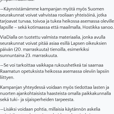
—Käynnistämämme kampanjan myötä myös Suomen
seurakunnat voivat vahvistaa rooliaan yhteisöinä, jotka
tarjoavat turvaa, toivoa ja tukea heikossa asemassa oleville
lapsille – sekä kotimaassa että maailmalla, Hostikka sanoo.
ViaDialla on tuotettu valmista materiaalia, jonka avulla
seurakunnat voivat pitää asiaa esillä Lapsen oikeuksien
päivän (20. marraskuuta) tienoilla, esimerkiksi
sunnuntaina 23. marraskuuta.
—Se voi tarkoittaa vaikkapa rukoushetkeä tai saarnaa
Raamatun opetuksista heikossa asemassa oleviin lapsiin
liittyen.
Kampanjan yhteydessä voidaan myös tiedottaa lasten ja
nuorten ajankohtaisista haasteista omalla paikkakunnalla
sekä tuki- ja sijaisperheiden tarpeesta.
—Lisäksi voidaan pohtia, millaisia käytännön askelia