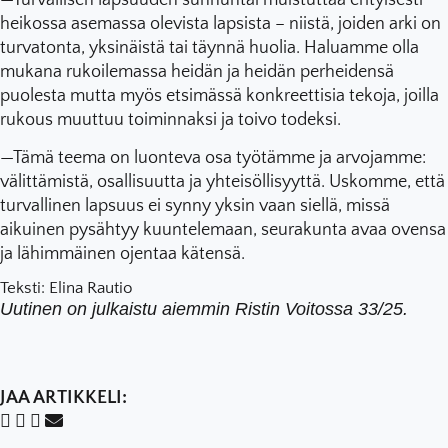
heikossa asemassa olevista lapsista – niistä, joiden arki on
turvatonta, yksinäistä tai täynnä huolia. Haluamme olla
mukana rukoilemassa heidän ja heidän perheidensä
puolesta mutta myös etsimässä konkreettisia tekoja, joilla
rukous muuttuu toiminnaksi ja toivo todeksi.
—Tämä teema on luonteva osa työtämme ja arvojamme:
välittämistä, osallisuutta ja yhteisöllisyyttä. Uskomme, että
turvallinen lapsuus ei synny yksin vaan siellä, missä
aikuinen pysähtyy kuuntelemaan, seurakunta avaa ovensa
ja lähimmäinen ojentaa kätensä.
Teksti: Elina Rautio
Uutinen on julkaistu aiemmin Ristin Voitossa 33/25.
JAA ARTIKKELI: