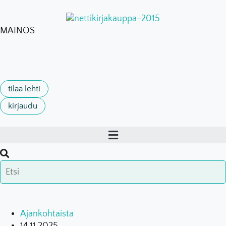
MAINOS
tilaa lehti
kirjaudu
Ajankohtaista