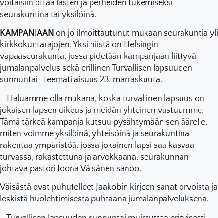
voitaisiin ottaa lasten ja perheiden tukemiseksi
seurakuntina tai yksilöinä.
KAMPANJAAN
on jo ilmoittautunut mukaan seurakuntia yli
kirkkokuntarajojen. Yksi niistä on Helsingin
vapaaseurakunta, jossa pidetään kampanjaan liittyvä
jumalanpalvelus sekä erillinen Turvallisen lapsuuden
sunnuntai -teematilaisuus 23. marraskuuta.
—Haluamme olla mukana, koska turvallinen lapsuus on
jokaisen lapsen oikeus ja meidän yhteinen vastuumme.
Tämä tärkeä kampanja kutsuu pysähtymään sen äärelle,
miten voimme yksilöinä, yhteisöinä ja seurakuntina
rakentaa ympäristöä, jossa jokainen lapsi saa kasvaa
turvassa, rakastettuna ja arvokkaana, seurakunnan
johtava pastori Joona Väisänen sanoo.
Väisästä ovat puhutelleet Jaakobin kirjeen sanat orvoista ja
leskistä huolehtimisesta puhtaana jumalanpalveluksena.
—Turvallisen lapsuuden sunnuntai muistuttaa erityisesti