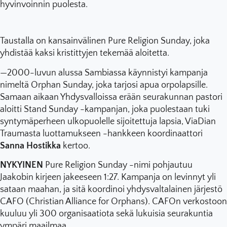
hyvinvoinnin puolesta.
Taustalla on kansainvälinen Pure Religion Sunday, joka
yhdistää kaksi kristittyjen tekemää aloitetta.
—2000-luvun alussa Sambiassa käynnistyi kampanja
nimeltä Orphan Sunday, joka tarjosi apua orpolapsille.
Samaan aikaan Yhdysvalloissa erään seurakunnan pastori
aloitti Stand Sunday -kampanjan, joka puolestaan tuki
syntymäperheen ulkopuolelle sijoitettuja lapsia, ViaDian
Traumasta luottamukseen -hankkeen koordinaattori
Sanna Hostikka
kertoo.
NYKYINEN
Pure Religion Sunday -nimi pohjautuu
Jaakobin kirjeen jakeeseen 1:27. Kampanja on levinnyt yli
sataan maahan, ja sitä koordinoi yhdysvaltalainen järjestö
CAFO (Christian Alliance for Orphans). CAFOn verkostoon
kuuluu yli 300 organisaatiota sekä lukuisia seurakuntia
ympäri maailmaa.