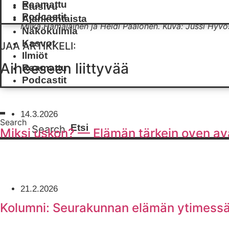
Raamattu
Etusivu
Podcastit
Ajankohtaista
Miika Hämäläinen ja Heidi Paalonen.
Kuva: Jussi Hyv
Näkökulmia
Kasvot
JAA ARTIKKELI:
Ilmiöt
Aiheeseen liittyvää
Raamattu
Podcastit
14.3.2026
Search
Search
Miksi uskon? — Elämän tärkein oven av
21.2.2026
Kolumni: Seurakunnan elämän ytimessä 