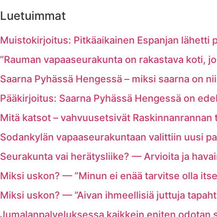
Luetuimmat
Muistokirjoitus: Pitkäaikainen Espanjan lähetti p
”Rauman vapaaseurakunta on rakastava koti, joss
Saarna Pyhässä Hengessä – miksi saarna on nii
Pääkirjoitus: Saarna Pyhässä Hengessä on ede
Mitä katsot – vahvuusetsivät Raskinnanrannan tel
Sodankylän vapaaseurakuntaan valittiin uusi pa
Seurakunta vai herätysliike? — Arvioita ja havai
Miksi uskon? — ”Minun ei enää tarvitse olla its
Miksi uskon? — ”Aivan ihmeellisiä juttuja tapaht
Jumalanpalveluksessa kaikkein eniten odotan 