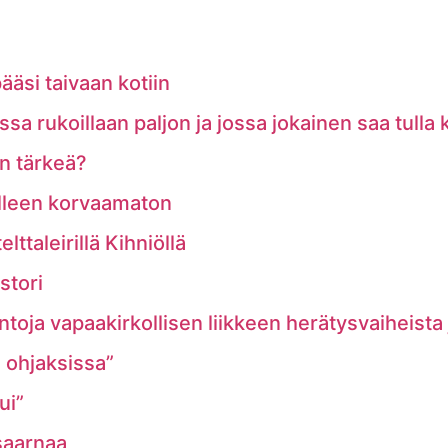
ääsi taivaan kotiin
a rukoillaan paljon ja jossa jokainen saa tulla
n tärkeä?
lleen korvaamaton
ttaleirillä Kihniöllä
stori
ntoja vapaakirkollisen liikkeen herätysvaiheista
e ohjaksissa”
ui”
saarnaa