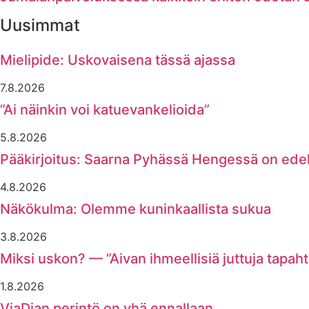
Uusimmat
Mielipide: Uskovaisena tässä ajassa
7.8.2026
”Ai näinkin voi katuevankelioida”
5.8.2026
Pääkirjoitus: Saarna Pyhässä Hengessä on ede
4.8.2026
Näkökulma: Olemme kuninkaallista sukua
3.8.2026
Miksi uskon? — ”Aivan ihmeellisiä juttuja tapaht
1.8.2026
ViaDian perintö on yhä ennallaan