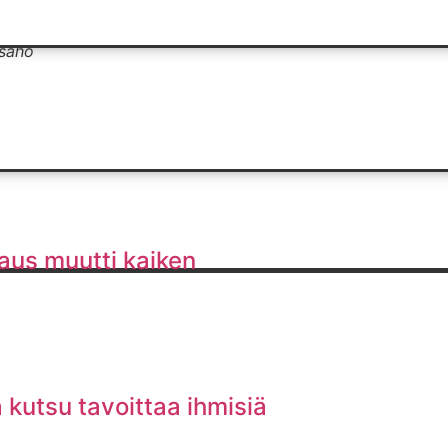
ösaho
aus muutti kaiken
kutsu tavoittaa ihmisiä