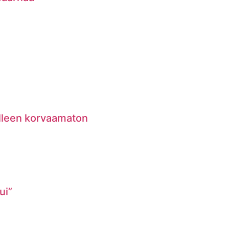
lleen korvaamaton
ui”