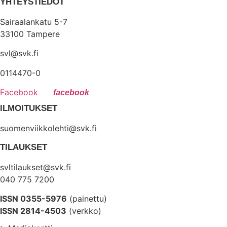
YHTEYSTIEDOT
Sairaalankatu 5-7
33100 Tampere
svl@svk.fi
0114470-0
Facebook
ILMOITUKSET
suomenviikkolehti@svk.fi
TILAUKSET
svltilaukset@svk.fi
040 775 7200
ISSN 0355-5976
(painettu)
ISSN 2814-4503
(verkko)