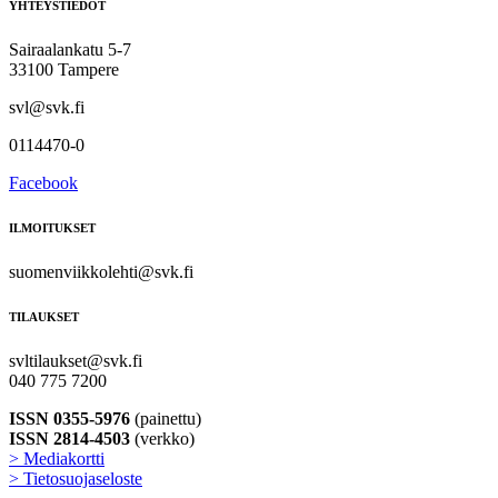
YHTEYSTIEDOT
Sairaalankatu 5-7
33100 Tampere
svl@svk.fi
0114470-0
Facebook
ILMOITUKSET
suomenviikkolehti@svk.fi
TILAUKSET
svltilaukset@svk.fi
040 775 7200
ISSN 0355-5976
(painettu)
ISSN 2814-4503
(verkko)
> Mediakortti
> Tietosuojaseloste