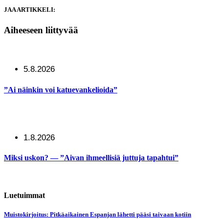
JAA ARTIKKELI:
Aiheeseen liittyvää
5.8.2026
”Ai näinkin voi katuevankelioida”
1.8.2026
Miksi uskon? — ”Aivan ihmeellisiä juttuja tapahtui”
Luetuimmat
Muistokirjoitus: Pitkäaikainen Espanjan lähetti pääsi taivaan kotiin