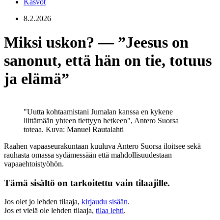
Kasvot
8.2.2026
Miksi uskon? — ”Jeesus on
sanonut, että hän on tie, totuus
ja elämä”
"Uutta kohtaamistani Jumalan kanssa en kykene
liittämään yhteen tiettyyn hetkeen", Antero Suorsa
toteaa.
Kuva: Manuel Rautalahti
Raahen vapaaseurakuntaan kuuluva Antero Suorsa iloitsee sekä
rauhasta omassa sydämessään että mahdollisuudestaan
vapaaehtoistyöhön.
Tämä sisältö on tarkoitettu vain tilaajille.
Jos olet jo lehden tilaaja,
kirjaudu sisään
.
Jos et vielä ole lehden tilaaja,
tilaa lehti
.