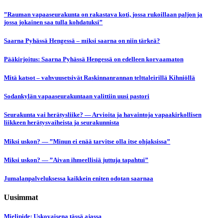
”Rauman vapaaseurakunta on rakastava koti, jossa rukoillaan paljon ja
jossa jokainen saa tulla kohdatuksi”
Saarna Pyhässä Hengessä – miksi saarna on niin tärkeä?
Pääkirjoitus: Saarna Pyhässä Hengessä on edelleen korvaamaton
Mitä katsot – vahvuusetsivät Raskinnanrannan telttaleirillä Kihniöllä
Sodankylän vapaaseurakuntaan valittiin uusi pastori
Seurakunta vai herätysliike? — Arvioita ja havaintoja vapaakirkollisen
liikkeen herätysvaiheista ja seurakunnista
Miksi uskon? — ”Minun ei enää tarvitse olla itse ohjaksissa”
Miksi uskon? — ”Aivan ihmeellisiä juttuja tapahtui”
Jumalanpalveluksessa kaikkein eniten odotan saarnaa
Uusimmat
Mielipide: Uskovaisena tässä ajassa