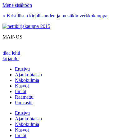
Mene sisältöön
›› Kristillisen kirjallisuuden ja musiikin verkkokauppa.
MAINOS
tilaa lehti
kirjaudu
Etusivu
Ajankohtaista
Näkökulmia
Kasvot
Ilmiöt
Raamattu
Podcastit
Etusivu
Ajankohtaista
Näkökulmia
Kasvot
Ilmiöt