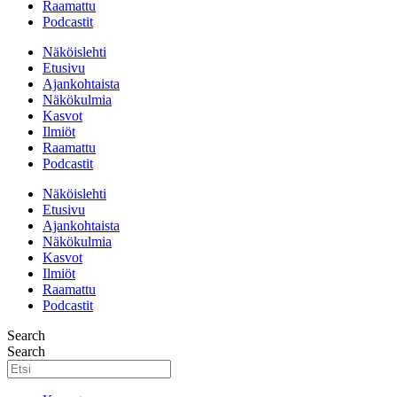
Raamattu
Podcastit
Näköislehti
Etusivu
Ajankohtaista
Näkökulmia
Kasvot
Ilmiöt
Raamattu
Podcastit
Näköislehti
Etusivu
Ajankohtaista
Näkökulmia
Kasvot
Ilmiöt
Raamattu
Podcastit
Search
Search