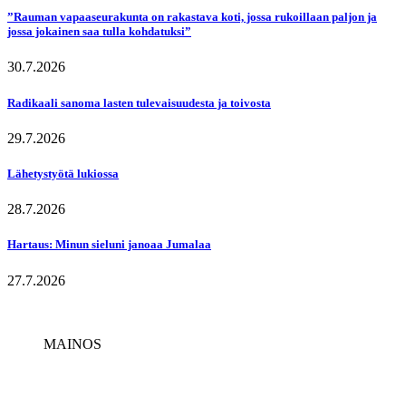
”Rauman vapaaseurakunta on rakastava koti, jossa rukoillaan paljon ja
jossa jokainen saa tulla kohdatuksi”
30.7.2026
Radikaali sanoma lasten tulevaisuudesta ja toivosta
29.7.2026
Lähetystyötä lukiossa
28.7.2026
Hartaus: Minun sieluni janoaa Jumalaa
27.7.2026
MAINOS