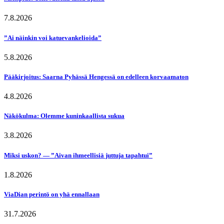
7.8.2026
”Ai näinkin voi katuevankelioida”
5.8.2026
Pääkirjoitus: Saarna Pyhässä Hengessä on edelleen korvaamaton
4.8.2026
Näkökulma: Olemme kuninkaallista sukua
3.8.2026
Miksi uskon? — ”Aivan ihmeellisiä juttuja tapahtui”
1.8.2026
ViaDian perintö on yhä ennallaan
31.7.2026