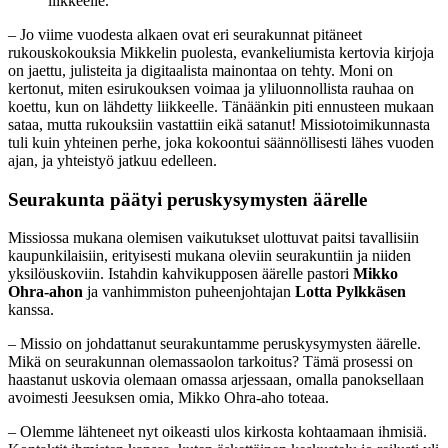
liikkeelle.
– Jo viime vuodesta alkaen ovat eri seurakunnat pitäneet
rukouskokouksia Mikkelin puolesta, evankeliumista kertovia kirjoja
on jaettu, julisteita ja digitaalista mainontaa on tehty. Moni on
kertonut, miten esirukouksen voimaa ja yliluonnollista rauhaa on
koettu, kun on lähdetty liikkeelle. Tänäänkin piti ennusteen mukaan
sataa, mutta rukouksiin vastattiin eikä satanut! Missiotoimikunnasta
tuli kuin yhteinen perhe, joka kokoontui säännöllisesti lähes vuoden
ajan, ja yhteistyö jatkuu edelleen.
Seurakunta päätyi peruskysymysten äärelle
Missiossa mukana olemisen vaikutukset ulottuvat paitsi tavallisiin
kaupunkilaisiin, erityisesti mukana oleviin seurakuntiin ja niiden
yksilöuskoviin. Istahdin kahvikupposen äärelle pastori
Mikko
Ohra-ahon
ja vanhimmiston puheenjohtajan
Lotta Pylkkäsen
kanssa.
– Missio on johdattanut seurakuntamme peruskysymysten äärelle.
Mikä on seurakunnan olemassaolon tarkoitus? Tämä prosessi on
haastanut uskovia olemaan omassa arjessaan, omalla panoksellaan
avoimesti Jeesuksen omia, Mikko Ohra-aho toteaa.
– Olemme lähteneet nyt oikeasti ulos kirkosta kohtaamaan ihmisiä.