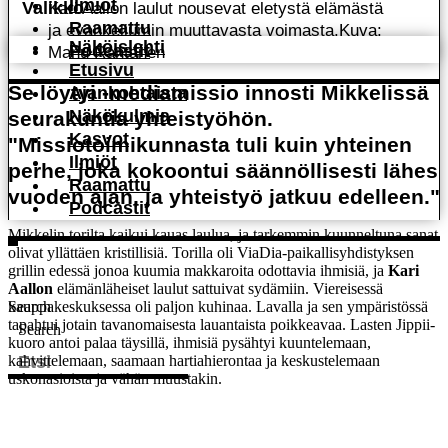
Ilmiöt
Kari Aallon laulut nousevat eletystä elämästä
Raamattu
ja evankeliumin muuttavasta voimasta.
Kuva:
Näköislehti
Podcastit
Manu Rantanen
Etusivu
Se löytyi -mediamissio innosti Mikkelissä
Ajankohtaista
Näkökulmia
seurakuntia yhteistyöhön.
Kasvot
"Missiotoimikunnasta tuli kuin yhteinen
Ilmiöt
perhe, joka kokoontui säännöllisesti lähes
Raamattu
vuoden ajan, ja yhteistyö jatkuu edelleen."
Podcastit
Mikkelin torilta kaikui kauas laulua, ja tarkemmin kuunneltuna sanat
olivat yllättäen kristillisiä. Torilla oli ViaDia-paikallisyhdistyksen
grillin edessä jonoa kuumia makkaroita odottavia ihmisiä, ja
Kari
Aallon
elämänläheiset laulut sattuivat sydämiin. Viereisessä
Search
kauppakeskuksessa oli paljon kuhinaa. Lavalla ja sen ympäristössä
tapahtui jotain tavanomaisesta lauantaista poikkeavaa. Lasten Jippii-
Search
kuoro antoi palaa täysillä, ihmisiä pysähtyi kuuntelemaan,
kahvittelemaan, saamaan hartiahierontaa ja keskustelemaan
uskonasioista ja vähän muustakin.