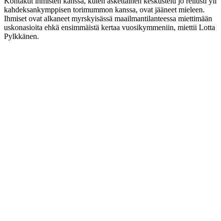
Kontaktit ihmisten kanssa, kuten äskettäinen keskustelu jo reilusti yli
kahdeksankymppisen torimummon kanssa, ovat jääneet mieleen.
Ihmiset ovat alkaneet myrskyisässä maailmantilanteessa miettimään
uskonasioita ehkä ensimmäistä kertaa vuosikymmeniin, miettii Lotta
Pylkkänen.