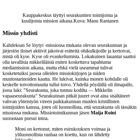
Kauppakeskus täyttyi seurakuntien toimijoista ja
kuulijoista mission aikana.
Kuva: Manu Rantanen
Missio yhdisti
Kahdeksan Se löytyi -missiossa mukana olevan seurakunnan ja
järjestön iloiset aktiivit jakoivat esitteitä ohikulkijoille ja kertoivat,
mistä oli kyse. Kyse oli evankeliumista. Lokakuinen lauantai saattoi
olla tavallisia mikkeliläisiä eniten koskettava tapahtuma
mediamission aikana, mutta ehkä vielä useammat tulivat
kosketetuiksi jaossa olleiden missiokirjojen ja niiden
muutostarinoiden kautta. He lukivat, kuinka monen kohdalle oli
keskelle toivottomuutta tullut toivo. Yhdellä pöydällä oli ilmapallo,
jossa luki: ”Seurakunta, joka tuntuu kodilta — Mikkelin
vapaaseurakunta” Seurakunnan pitkät juuret ovat aina sisältäneet
vahvan yhteistyön vireen paikkakunnan muiden kristillisten
toimijoiden kanssa, joten oli luonnollista, että seurakunta oli tässäkin
missiossa mukana. Missiotoimikunnan jäsen
Maija Roini
suorastaan pursui intoa.
Moni on kertonut, miten esirukouksen voimaa ja
yliluonnollista rauhaa on koettu, kun on lähdetty