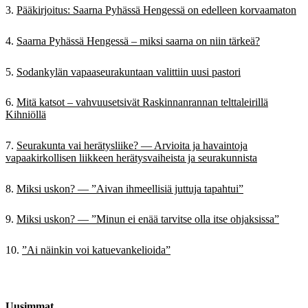
Pääkirjoitus: Saarna Pyhässä Hengessä on edelleen korvaamaton
Saarna Pyhässä Hengessä – miksi saarna on niin tärkeä?
Sodankylän vapaaseurakuntaan valittiin uusi pastori
Mitä katsot – vahvuusetsivät Raskinnanrannan telttaleirillä
Kihniöllä
Seurakunta vai herätysliike? — Arvioita ja havaintoja
vapaakirkollisen liikkeen herätysvaiheista ja seurakunnista
Miksi uskon? — ”Aivan ihmeellisiä juttuja tapahtui”
Miksi uskon? — ”Minun ei enää tarvitse olla itse ohjaksissa”
”Ai näinkin voi katuevankelioida”
Uusimmat