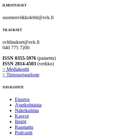
ILMOITUKSET
suomenviikkolehti@svk.fi
TILAUKSET
svltilaukset@svk.fi
040 775 7200
ISSN 0355-5976
(painettu)
ISSN 2814-4503
(verkko)
> Mediakortti
> Tietosuojaseloste
NAVIGOINTI
Etusivu
Ajankohtaista
Näkökulmia
Kasvot
Ilmiöt
Raamattu
Podcastit