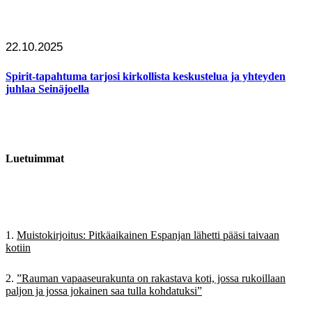
22.10.2025
Spirit-tapahtuma tarjosi kirkollista keskustelua ja yhteyden
juhlaa Seinäjoella
Luetuimmat
Muistokirjoitus: Pitkäaikainen Espanjan lähetti pääsi taivaan
kotiin
”Rauman vapaaseurakunta on rakastava koti, jossa rukoillaan
paljon ja jossa jokainen saa tulla kohdatuksi”