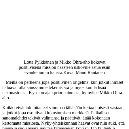
Lotta Pylkkänen ja Mikko Ohra-aho kokevat
positiivisena mission haasteen uskoville astua esiin
evankeliumin kanssa.
Kuva: Manu Rantanen
– Meillä on perheenä jopa positiivinen ongelma, kun jotkut ihmiset
haluavat olla kanssamme tekemisissä ja myös kuulla lisää
uskonasioista. Kyse on ajan priorisoinnista, hymyilee Mikko Ohra-
aho.
Kaikki eivät toki ottaneet sanomaa tälläkään kertaa iloisesti vastaan,
ja jotkut jopa osoittivat kiukustumisen merkkejä. Paikalliset
sanomalehdet tekivät valintansa ja päättivät jättää kokonaan
kertomatta missiosta. Nyky-yhteiskunnan haavat ovat niin auki, että
pienikin suolamäärä näyttää kirpaisevan kovasti. On kuitenkin