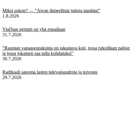
Miksi uskon? — ”Aivan ihmeellisiä juttuja tapahtui”
1.8.2026
ViaDian perintö on yhä ennallaan
31.7.2026
”Rauman vapaaseurakunta on rakastava koti, jossa rukoillaan paljon
ja jossa jokainen saa tulla kohdatuksi”
30.7.2026
Radikaali sanoma lasten tulevaisuudesta ja toivosta
29.7.2026