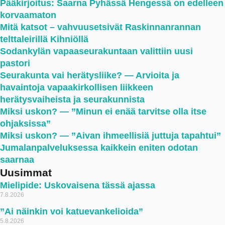
Pääkirjoitus: Saarna Pyhässä Hengessä on edelleen
korvaamaton
Mitä katsot – vahvuusetsivät Raskinnanrannan
telttaleirillä Kihniöllä
Sodankylän vapaaseurakuntaan valittiin uusi
pastori
Seurakunta vai herätysliike? — Arvioita ja
havaintoja vapaakirkollisen liikkeen
herätysvaiheista ja seurakunnista
Miksi uskon? — ”Minun ei enää tarvitse olla itse
ohjaksissa”
Miksi uskon? — ”Aivan ihmeellisiä juttuja tapahtui”
Jumalanpalveluksessa kaikkein eniten odotan
saarnaa
Uusimmat
Mielipide: Uskovaisena tässä ajassa
7.8.2026
”Ai näinkin voi katuevankelioida”
5.8.2026