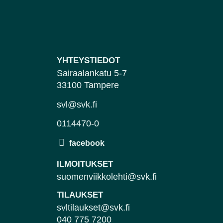
YHTEYSTIEDOT
Sairaalankatu 5-7
33100 Tampere
svl@svk.fi
0114470-0
ILMOITUKSET
suomenviikkolehti@svk.fi
TILAUKSET
svltilaukset@svk.fi
040 775 7200