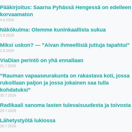
Pääkirjoitus: Saarna Pyhässä Hengessä on edelleen
korvaamaton
4.8.2026
Näkökulma: Olemme kuninkaallista sukua
3.8.2026
Miksi uskon? — ”Aivan ihmeellisiä juttuja tapahtui”
1.8.2026
ViaDian perintö on yhä ennallaan
31.7.2026
”Rauman vapaaseurakunta on rakastava koti, jossa
rukoillaan paljon ja jossa jokainen saa tulla
kohdatuksi”
30.7.2026
Radikaali sanoma lasten tulevaisuudesta ja toivosta
29.7.2026
Lähetystyötä lukiossa
28.7.2026