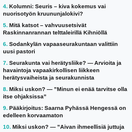
Kolumni: Seuris – kiva kokemus vai
nuorisotyön kruununjalokivi?
Mitä katsot – vahvuusetsivät
Raskinnanrannan telttaleirillä Kihniöllä
Sodankylän vapaaseurakuntaan valittiin
uusi pastori
Seurakunta vai herätysliike? — Arvioita ja
havaintoja vapaakirkollisen liikkeen
herätysvaiheista ja seurakunnista
Miksi uskon? — ”Minun ei enää tarvitse olla
itse ohjaksissa”
Pääkirjoitus: Saarna Pyhässä Hengessä on
edelleen korvaamaton
Miksi uskon? — ”Aivan ihmeellisiä juttuja