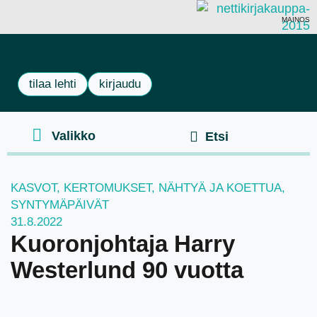
MAINOS
tilaa lehti
kirjaudu
KASVOT
,
KERTOMUKSET
,
NÄHTYÄ JA KOETTUA
,
SYNTYMÄPÄIVÄT
31.8.2022
Kuoronjohtaja Harry
Westerlund 90 vuotta