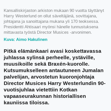
Kansalliskirjaston arkiston mukaan 90 vuotta täyttänyt
Harry Westerlund on ollut säveltäjänä, sovittajana,
johtajana ja sanoittajana mukana yli 170 teoksessa.
Presidentti Ahtisaari myönsi hänelle tunnustuksena
mittavasta työstä Director Musices -arvonimen.
Kuva: Aimo Hakulinen
Pitkä elämänkaari avasi koskettavassa
juhlassa sylinsä perheelle, ystäville,
muusikoille sekä Braxén-kuorolle.
Kutsumukselleen antautuneen Jumalan
palvelijan, arvostetun kuoronjohtaja
Director Musices Harry Westerlundin 90-
vuotisjuhlaa vietettiin Kotkan
vapaaseurakunnan historiallisen
kauniissa tiloissa.