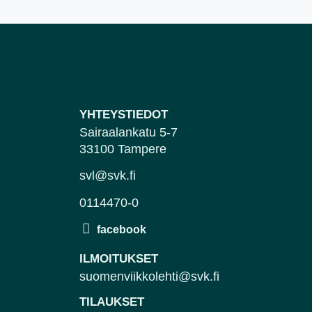
YHTEYSTIEDOT
Sairaalankatu 5-7
33100 Tampere
svl@svk.fi
0114470-0
ILMOITUKSET
suomenviikkolehti@svk.fi
TILAUKSET