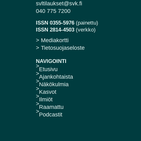
svltilaukset@svk.fi
040 775 7200
ISSN 0355-5976
(painettu)
ISSN 2814-4503
(verkko)
> Mediakortti
> Tietosuojaseloste
NAVIGOINTI
Etusivu
Ajankohtaista
Näkökulmia
Kasvot
Ilmiöt
Raamattu
Podcastit