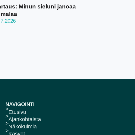
rtaus: Minun sieluni janoaa
umalaa
.7.2026
NAVIGOINTI
Etusivu
Ajankohtaista
Näkökulmia
Kasvot