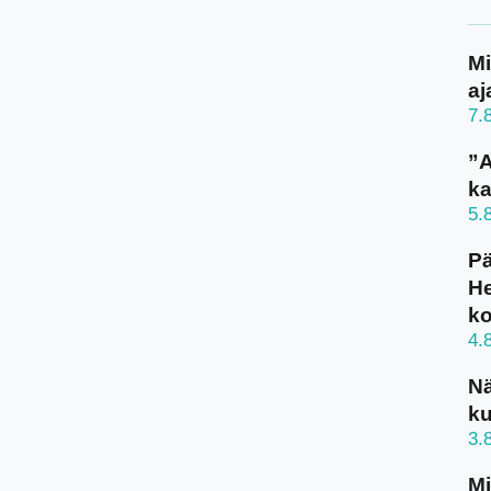
Mi
aj
7.
”A
ka
5.
Pä
He
k
4.
N
ku
3.
Mi