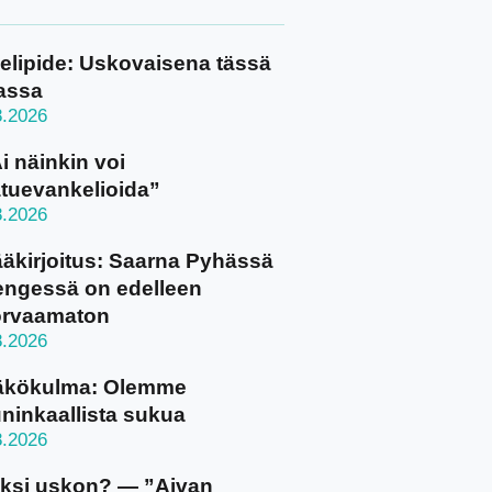
elipide: Uskovaisena tässä
assa
8.2026
i näinkin voi
tuevankelioida”
8.2026
äkirjoitus: Saarna Pyhässä
ngessä on edelleen
orvaamaton
8.2026
äkökulma: Olemme
ninkaallista sukua
8.2026
ksi uskon? — ”Aivan