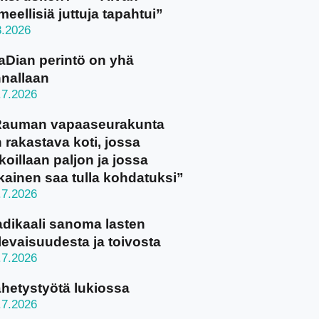
meellisiä juttuja tapahtui”
8.2026
aDian perintö on yhä
nallaan
.7.2026
Rauman vapaaseurakunta
 rakastava koti, jossa
koillaan paljon ja jossa
kainen saa tulla kohdatuksi”
.7.2026
dikaali sanoma lasten
levaisuudesta ja toivosta
.7.2026
hetystyötä lukiossa
.7.2026