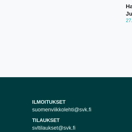
Ha
J
27
ILMOITUKSET
suomenviikkolehti@svk.fi
TILAUKSET
svltilaukset@svk.fi