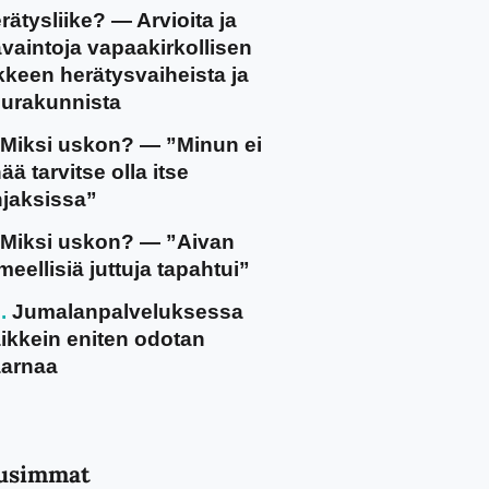
rätysliike? — Arvioita ja
vaintoja vapaakirkollisen
ikkeen herätysvaiheista ja
urakunnista
Miksi uskon? — ”Minun ei
ää tarvitse olla itse
jaksissa”
Miksi uskon? — ”Aivan
meellisiä juttuja tapahtui”
Jumalanpalveluksessa
ikkein eniten odotan
arnaa
usimmat