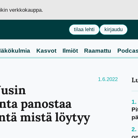
siikin verkkokauppa.
tilaa lehti
kirjaudu
äkökulmia
Kasvot
Ilmiöt
Raamattu
Podcas
L
1.6.2022
usin
nta panostaa
Pi
ntä mistä löytyy
pä
on