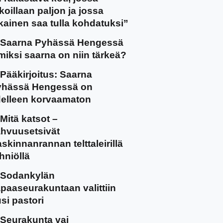
koillaan paljon ja jossa
kainen saa tulla kohdatuksi”
Saarna Pyhässä Hengessä
miksi saarna on niin tärkeä?
Pääkirjoitus: Saarna
yhässä Hengessä on
elleen korvaamaton
Mitä katsot –
hvuusetsivät
skinnanrannan telttaleirillä
hniöllä
Sodankylän
paaseurakuntaan valittiin
si pastori
Seurakunta vai