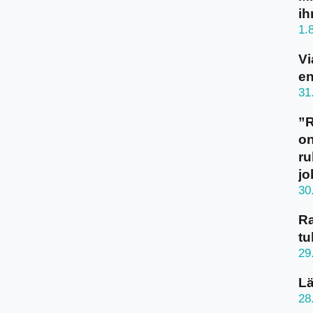
ih
1.
Vi
en
31
”
on
ru
jo
30
Ra
tu
29
Lä
28