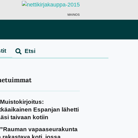
MAINOS
tit
uetuimmat
Muistokirjoitus:
tkäaikainen Espanjan lähetti
äsi taivaan kotiin
”Rauman vapaaseurakunta
 rakastava koti, jossa