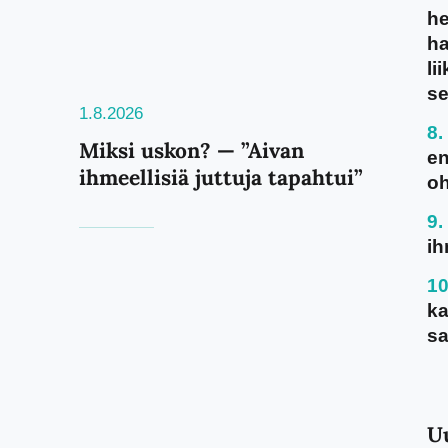
he
ha
li
se
1.8.2026
Miksi uskon? — ”Aivan
en
ihmeellisiä juttuja tapahtui”
oh
ih
ka
sa
U