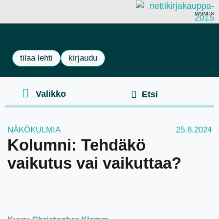
MAINOS
tilaa lehti
kirjaudu
NÄKÖKULMIA
25.8.2024
Kolumni: Tehdäkö
vaikutus vai vaikuttaa?