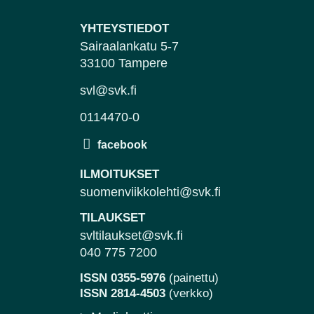
YHTEYSTIEDOT
Sairaalankatu 5-7
33100 Tampere
svl@svk.fi
0114470-0
ILMOITUKSET
suomenviikkolehti@svk.fi
TILAUKSET
svltilaukset@svk.fi
040 775 7200
ISSN 0355-5976
(painettu)
ISSN 2814-4503
(verkko)