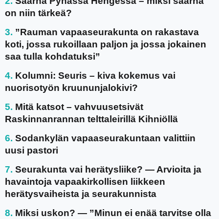
Saarna Pyhässä Hengessä – miksi saarna
on niin tärkeä?
”Rauman vapaaseurakunta on rakastava
koti, jossa rukoillaan paljon ja jossa jokainen
saa tulla kohdatuksi”
Kolumni: Seuris – kiva kokemus vai
nuorisotyön kruununjalokivi?
Mitä katsot – vahvuusetsivät
Raskinnanrannan telttaleirillä Kihniöllä
Sodankylän vapaaseurakuntaan valittiin
uusi pastori
Seurakunta vai herätysliike? — Arvioita ja
havaintoja vapaakirkollisen liikkeen
herätysvaiheista ja seurakunnista
Miksi uskon? — ”Minun ei enää tarvitse olla