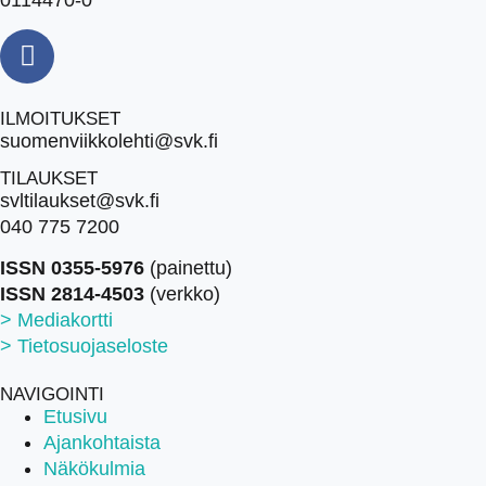
0114470-0
ILMOITUKSET
suomenviikkolehti@svk.fi
TILAUKSET
svltilaukset@svk.fi
040 775 7200
ISSN 0355-5976
(painettu)
ISSN 2814-4503
(verkko)
> Mediakortti
> Tietosuojaseloste
NAVIGOINTI
Etusivu
Ajankohtaista
Näkökulmia