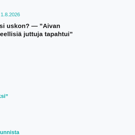
1.8.2026
si uskon? — ”Aivan
eellisiä juttuja tapahtui”
ksi”
kunnista