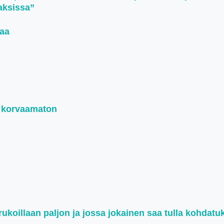
jaksissa”
naa
n korvaamaton
koillaan paljon ja jossa jokainen saa tulla kohdatu