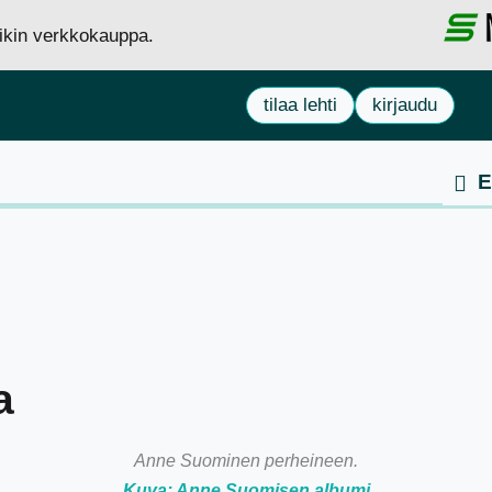
siikin verkkokauppa.
tilaa lehti
kirjaudu
a
Anne Suominen perheineen.
Kuva: Anne Suomisen albumi