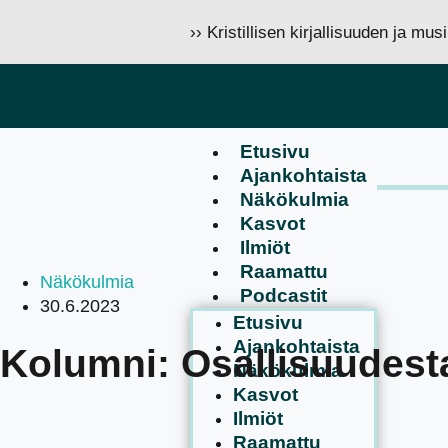
›› Kristillisen kirjallisuuden ja mu
Etusivu
Ajankohtaista
Näkökulmia
Kasvot
Ilmiöt
Raamattu
Näkökulmia
Podcastit
30.6.2023
Etusivu
Ajankohtaista
Kolumni: Osallisuudest
Näkökulmia
Kasvot
Ilmiöt
Raamattu