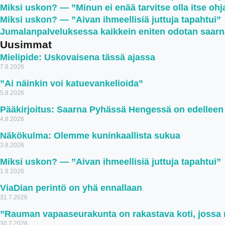
Miksi uskon? — ”Minun ei enää tarvitse olla itse oh
Miksi uskon? — ”Aivan ihmeellisiä juttuja tapahtui”
Jumalanpalveluksessa kaikkein eniten odotan saar
Uusimmat
Mielipide: Uskovaisena tässä ajassa
7.8.2026
”Ai näinkin voi katuevankelioida”
5.8.2026
Pääkirjoitus: Saarna Pyhässä Hengessä on edellee
4.8.2026
Näkökulma: Olemme kuninkaallista sukua
3.8.2026
Miksi uskon? — ”Aivan ihmeellisiä juttuja tapahtui”
1.8.2026
ViaDian perintö on yhä ennallaan
31.7.2026
”Rauman vapaaseurakunta on rakastava koti, jossa ru
30.7.2026