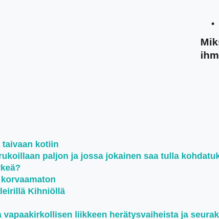
Mik
ihm
 taivaan kotiin
koillaan paljon ja jossa jokainen saa tulla kohdatu
rkeä?
n korvaamaton
irillä Kihniöllä
i
a vapaakirkollisen liikkeen herätysvaiheista ja seura