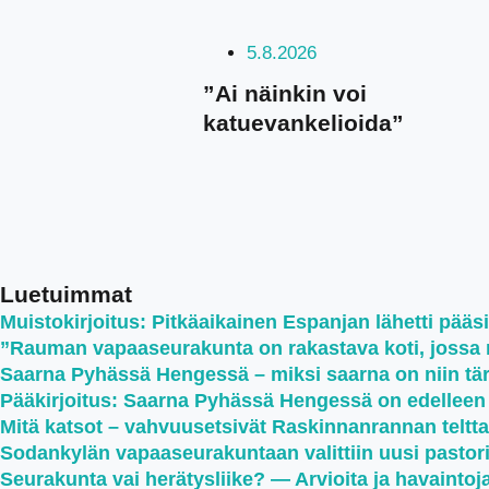
5.8.2026
”Ai näinkin voi
katuevankelioida”
Luetuimmat
Muistokirjoitus: Pitkäaikainen Espanjan lähetti pääsi
”Rauman vapaaseurakunta on rakastava koti, jossa ru
Saarna Pyhässä Hengessä – miksi saarna on niin tä
Pääkirjoitus: Saarna Pyhässä Hengessä on edellee
Mitä katsot – vahvuusetsivät Raskinnanrannan telttale
Sodankylän vapaaseurakuntaan valittiin uusi pastor
Seurakunta vai herätysliike? — Arvioita ja havaintoj