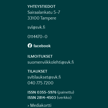
YHTEYSTIEDOT
Sairaalankatu 5-7
33100 Tampere
svl@svk.fi
0114470-0
ILMOITUKSET
suomenviikkolehti@svk.fi
TILAUKSET
svltilaukset@svk.fi
040 775 7200
ISSN 0355-5976
(painettu)
ISSN 2814-4503
(verkko)
> Mediakortti