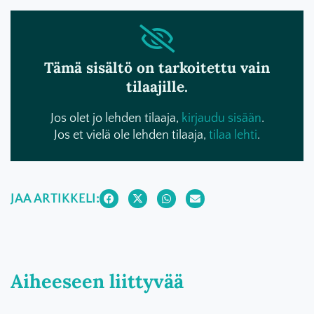
Tämä sisältö on tarkoitettu vain
tilaajille.
Jos olet jo lehden tilaaja,
kirjaudu sisään
.
Jos et vielä ole lehden tilaaja,
tilaa lehti
.
JAA ARTIKKELI:
Aiheeseen liittyvää