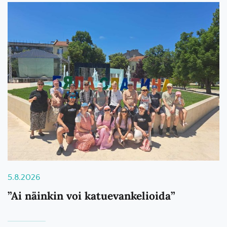
5.8.2026
”Ai näinkin voi katuevankelioida”