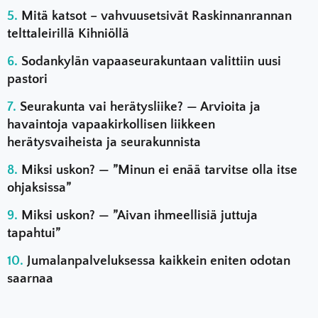
Mitä katsot – vahvuusetsivät Raskinnanrannan
telttaleirillä Kihniöllä
Sodankylän vapaaseurakuntaan valittiin uusi
pastori
Seurakunta vai herätysliike? — Arvioita ja
havaintoja vapaakirkollisen liikkeen
herätysvaiheista ja seurakunnista
Miksi uskon? — ”Minun ei enää tarvitse olla itse
ohjaksissa”
Miksi uskon? — ”Aivan ihmeellisiä juttuja
tapahtui”
Jumalanpalveluksessa kaikkein eniten odotan
saarnaa