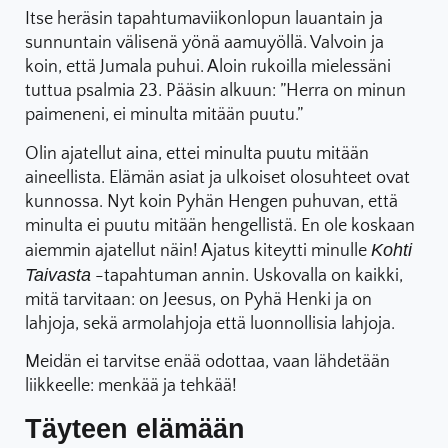
Itse heräsin tapahtumaviikonlopun lauantain ja
sunnuntain välisenä yönä aamuyöllä. Valvoin ja
koin, että Jumala puhui. Aloin rukoilla mielessäni
tuttua psalmia 23. Pääsin alkuun: ”Herra on minun
paimeneni, ei minulta mitään puutu.”
Olin ajatellut aina, ettei minulta puutu mitään
aineellista. Elämän asiat ja ulkoiset olosuhteet ovat
kunnossa. Nyt koin Pyhän Hengen puhuvan, että
minulta ei puutu mitään hengellistä. En ole koskaan
Kohti
aiemmin ajatellut näin! Ajatus kiteytti minulle
Taivasta
-tapahtuman annin. Uskovalla on kaikki,
mitä tarvitaan: on Jeesus, on Pyhä Henki ja on
lahjoja, sekä armolahjoja että luonnollisia lahjoja.
Meidän ei tarvitse enää odottaa, vaan lähdetään
liikkeelle: menkää ja tehkää!
Täyteen elämään