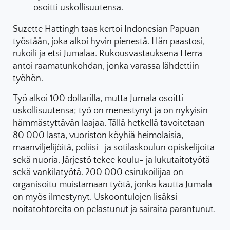
osoitti uskollisuutensa.
Suzette Hattingh taas kertoi Indonesian Papuan
työstään, joka alkoi hyvin pienestä. Hän paastosi,
rukoili ja etsi Jumalaa. Rukousvastauksena Herra
antoi raamatunkohdan, jonka varassa lähdettiin
työhön.
Työ alkoi 100 dollarilla, mutta Jumala osoitti
uskollisuutensa; työ on menestynyt ja on nykyisin
hämmästyttävän laajaa. Tällä hetkellä tavoitetaan
80 000 lasta, vuoriston köyhiä heimolaisia,
maanviljelijöitä, poliisi- ja sotilaskoulun opiskelijoita
sekä nuoria. Järjestö tekee koulu- ja lukutaitotyötä
sekä vankilatyötä. 200 000 esirukoilijaa on
organisoitu muistamaan työtä, jonka kautta Jumala
on myös ilmestynyt. Uskoontulojen lisäksi
noitatohtoreita on pelastunut ja sairaita parantunut.