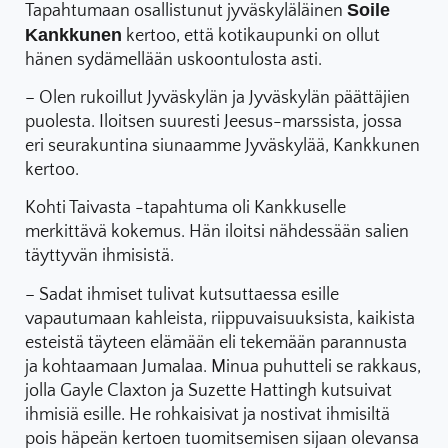
Soile
Tapahtumaan osallistunut jyväskyläläinen
Kankkunen
kertoo, että kotikaupunki on ollut
hänen sydämellään uskoontulosta asti.
– Olen rukoillut Jyväskylän ja Jyväskylän päättäjien
puolesta. Iloitsen suuresti Jeesus-marssista, jossa
eri seurakuntina siunaamme Jyväskylää, Kankkunen
kertoo.
Kohti Taivasta -tapahtuma oli Kankkuselle
merkittävä kokemus. Hän iloitsi nähdessään salien
täyttyvän ihmisistä.
– Sadat ihmiset tulivat kutsuttaessa esille
vapautumaan kahleista, riippuvaisuuksista, kaikista
esteistä täyteen elämään eli tekemään parannusta
ja kohtaamaan Jumalaa. Minua puhutteli se rakkaus,
jolla Gayle Claxton ja Suzette Hattingh kutsuivat
ihmisiä esille. He rohkaisivat ja nostivat ihmisiltä
pois häpeän kertoen tuomitsemisen sijaan olevansa