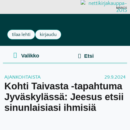
MAINOS
tilaa lehti
kirjaudu
AJANKOHTAISTA
29.9.2024
Kohti Taivasta -tapahtuma
Jyväskylässä: Jeesus etsii
sinunlaisiasi ihmisiä