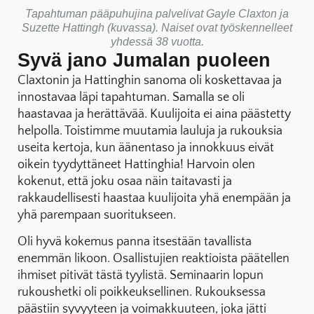
Tapahtuman pääpuhujina palvelivat Gayle Claxton ja
Suzette Hattingh (kuvassa). Naiset ovat työskennelleet
yhdessä 38 vuotta.
Syvä jano Jumalan puoleen
Claxtonin ja Hattinghin sanoma oli koskettavaa ja
innostavaa läpi tapahtuman. Samalla se oli
haastavaa ja herättävää. Kuulijoita ei aina päästetty
helpolla. Toistimme muutamia lauluja ja rukouksia
useita kertoja, kun äänentaso ja innokkuus eivät
oikein tyydyttäneet Hattinghia! Harvoin olen
kokenut, että joku osaa näin taitavasti ja
rakkaudellisesti haastaa kuulijoita yhä enempään ja
yhä parempaan suoritukseen.
Oli hyvä kokemus panna itsestään tavallista
enemmän likoon. Osallistujien reaktioista päätellen
ihmiset pitivät tästä tyylistä. Seminaarin lopun
rukoushetki oli poikkeuksellinen. Rukouksessa
päästiin syvyyteen ja voimakkuuteen, joka jätti