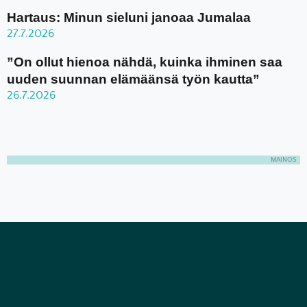
Hartaus: Minun sieluni janoaa Jumalaa
27.7.2026
”On ollut hienoa nähdä, kuinka ihminen saa
uuden suunnan elämäänsä työn kautta”
26.7.2026
MAINOS