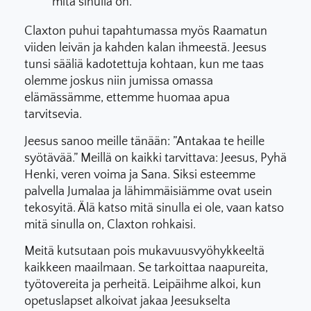
mitä sinulla on.
Claxton puhui tapahtumassa myös Raamatun
viiden leivän ja kahden kalan ihmeestä. Jeesus
tunsi sääliä kadotettuja kohtaan, kun me taas
olemme joskus niin jumissa omassa
elämässämme, ettemme huomaa apua
tarvitsevia.
Jeesus sanoo meille tänään: ”Antakaa te heille
syötävää.” Meillä on kaikki tarvittava: Jeesus, Pyhä
Henki, veren voima ja Sana. Siksi esteemme
palvella Jumalaa ja lähimmäisiämme ovat usein
tekosyitä. Älä katso mitä sinulla ei ole, vaan katso
mitä sinulla on, Claxton rohkaisi.
Meitä kutsutaan pois mukavuusvyöhykkeeltä
kaikkeen maailmaan. Se tarkoittaa naapureita,
työtovereita ja perheitä. Leipäihme alkoi, kun
opetuslapset alkoivat jakaa Jeesukselta