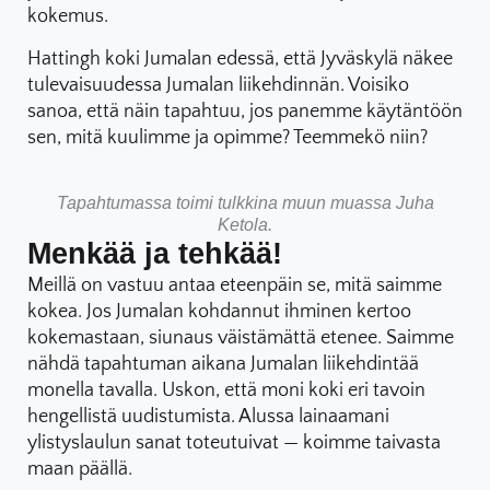
kokemus.
Hattingh koki Jumalan edessä, että Jyväskylä näkee
tulevaisuudessa Jumalan liikehdinnän. Voisiko
sanoa, että näin tapahtuu, jos panemme käytäntöön
sen, mitä kuulimme ja opimme? Teemmekö niin?
Tapahtumassa toimi tulkkina muun muassa Juha
Ketola.
Menkää ja tehkää!
Meillä on vastuu antaa eteenpäin se, mitä saimme
kokea. Jos Jumalan kohdannut ihminen kertoo
kokemastaan, siunaus väistämättä etenee. Saimme
nähdä tapahtuman aikana Jumalan liikehdintää
monella tavalla. Uskon, että moni koki eri tavoin
hengellistä uudistumista. Alussa lainaamani
ylistyslaulun sanat toteutuivat — koimme taivasta
maan päällä.