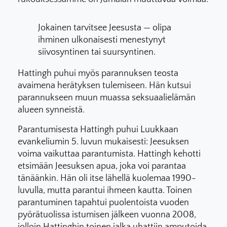
Jokainen tarvitsee Jeesusta — olipa
ihminen ulkonaisesti menestynyt
siivosyntinen tai suursyntinen.
Hattingh puhui myös parannuksen teosta
avaimena herätyksen tulemiseen. Hän kutsui
parannukseen muun muassa seksuaalielämän
alueen synneistä.
Parantumisesta Hattingh puhui Luukkaan
evankeliumin 5. luvun mukaisesti: Jeesuksen
voima vaikuttaa parantumista. Hattingh kehotti
etsimään Jeesuksen apua, joka voi parantaa
tänäänkin. Hän oli itse lähellä kuolemaa 1990-
luvulla, mutta parantui ihmeen kautta. Toinen
parantuminen tapahtui puolentoista vuoden
pyörätuolissa istumisen jälkeen vuonna 2008,
jolloin Hattinghin toinen jalka uhattiin amputoida.