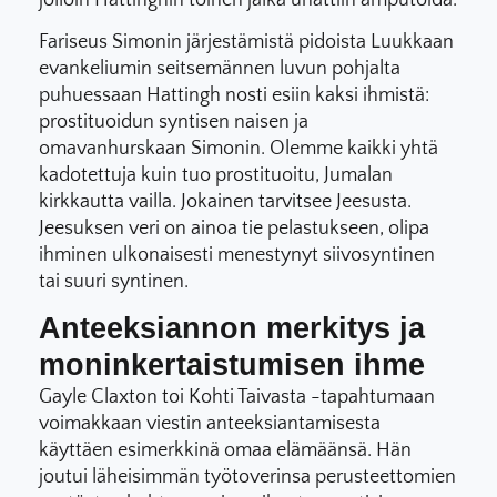
Fariseus Simonin järjestämistä pidoista Luukkaan
evankeliumin seitsemännen luvun pohjalta
puhuessaan Hattingh nosti esiin kaksi ihmistä:
prostituoidun syntisen naisen ja
omavanhurskaan Simonin. Olemme kaikki yhtä
kadotettuja kuin tuo prostituoitu, Jumalan
kirkkautta vailla. Jokainen tarvitsee Jeesusta.
Jeesuksen veri on ainoa tie pelastukseen, olipa
ihminen ulkonaisesti menestynyt siivosyntinen
tai suuri syntinen.
Anteeksiannon merkitys ja
moninkertaistumisen ihme
Gayle Claxton toi Kohti Taivasta -tapahtumaan
voimakkaan viestin anteeksiantamisesta
käyttäen esimerkkinä omaa elämäänsä. Hän
joutui läheisimmän työtoverinsa perusteettomien