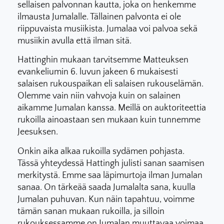
sellaisen palvonnan kautta, joka on henkemme
ilmausta Jumalalle. Tällainen palvonta ei ole
riippuvaista musiikista. Jumalaa voi palvoa sekä
musiikin avulla että ilman sitä.
Hattinghin mukaan tarvitsemme Matteuksen
evankeliumin 6. luvun jakeen 6 mukaisesti
salaisen rukouspaikan eli salaisen rukouselämän.
Olemme vain niin vahvoja kuin on salainen
aikamme Jumalan kanssa. Meillä on auktoriteettia
rukoilla ainoastaan sen mukaan kuin tunnemme
Jeesuksen.
Onkin aika alkaa rukoilla sydämen pohjasta.
Tässä yhteydessä Hattingh julisti sanan saamisen
merkitystä. Emme saa läpimurtoja ilman Jumalan
sanaa. On tärkeää saada Jumalalta sana, kuulla
Jumalan puhuvan. Kun näin tapahtuu, voimme
tämän sanan mukaan rukoilla, ja silloin
rukouksessamme on Jumalan muuttavaa voimaa.