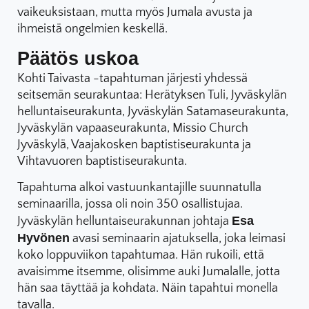
vaikeuksistaan, mutta myös Jumala avusta ja
ihmeistä ongelmien keskellä.
Päätös uskoa
Kohti Taivasta -tapahtuman järjesti yhdessä
seitsemän seurakuntaa: Herätyksen Tuli, Jyväskylän
helluntaiseurakunta, Jyväskylän Satamaseurakunta,
Jyväskylän vapaaseurakunta, Missio Church
Jyväskylä, Vaajakosken baptistiseurakunta ja
Vihtavuoren baptistiseurakunta.
Tapahtuma alkoi vastuunkantajille suunnatulla
seminaarilla, jossa oli noin 350 osallistujaa.
Esa
Jyväskylän helluntaiseurakunnan johtaja
Hyvönen
avasi seminaarin ajatuksella, joka leimasi
koko loppuviikon tapahtumaa. Hän rukoili, että
avaisimme itsemme, olisimme auki Jumalalle, jotta
hän saa täyttää ja kohdata. Näin tapahtui monella
tavalla.