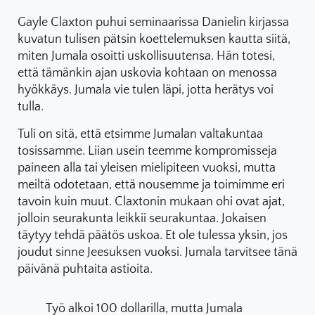
Gayle Claxton puhui seminaarissa Danielin kirjassa
kuvatun tulisen pätsin koettelemuksen kautta siitä,
miten Jumala osoitti uskollisuutensa. Hän totesi,
että tämänkin ajan uskovia kohtaan on menossa
hyökkäys. Jumala vie tulen läpi, jotta herätys voi
tulla.
Tuli on sitä, että etsimme Jumalan valtakuntaa
tosissamme. Liian usein teemme kompromisseja
paineen alla tai yleisen mielipiteen vuoksi, mutta
meiltä odotetaan, että nousemme ja toimimme eri
tavoin kuin muut. Claxtonin mukaan ohi ovat ajat,
jolloin seurakunta leikkii seurakuntaa. Jokaisen
täytyy tehdä päätös uskoa. Et ole tulessa yksin, jos
joudut sinne Jeesuksen vuoksi. Jumala tarvitsee tänä
päivänä puhtaita astioita.
Työ alkoi 100 dollarilla, mutta Jumala