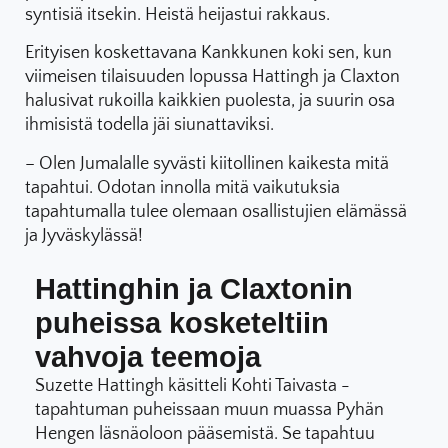
syntisiä itsekin. Heistä heijastui rakkaus.
Erityisen koskettavana Kankkunen koki sen, kun
viimeisen tilaisuuden lopussa Hattingh ja Claxton
halusivat rukoilla kaikkien puolesta, ja suurin osa
ihmisistä todella jäi siunattaviksi.
– Olen Jumalalle syvästi kiitollinen kaikesta mitä
tapahtui. Odotan innolla mitä vaikutuksia
tapahtumalla tulee olemaan osallistujien elämässä
ja Jyväskylässä!
Hattinghin ja Claxtonin
puheissa kosketeltiin
vahvoja teemoja
Suzette Hattingh käsitteli Kohti Taivasta -
tapahtuman puheissaan muun muassa Pyhän
Hengen läsnäoloon pääsemistä. Se tapahtuu