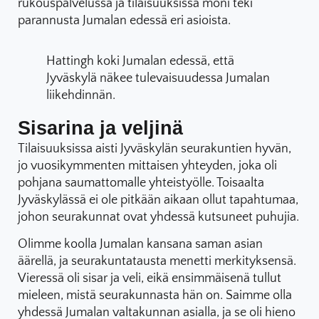
rukouspalvelussa ja tilaisuuksissa moni teki
parannusta Jumalan edessä eri asioista.
Hattingh koki Jumalan edessä, että
Jyväskylä näkee tulevaisuudessa Jumalan
liikehdinnän.
Sisarina ja veljinä
Tilaisuuksissa aisti Jyväskylän seurakuntien hyvän,
jo vuosikymmenten mittaisen yhteyden, joka oli
pohjana saumattomalle yhteistyölle. Toisaalta
Jyväskylässä ei ole pitkään aikaan ollut tapahtumaa,
johon seurakunnat ovat yhdessä kutsuneet puhujia.
Olimme koolla Jumalan kansana saman asian
äärellä, ja seurakuntatausta menetti merkityksensä.
Vieressä oli sisar ja veli, eikä ensimmäisenä tullut
mieleen, mistä seurakunnasta hän on. Saimme olla
yhdessä Jumalan valtakunnan asialla, ja se oli hieno