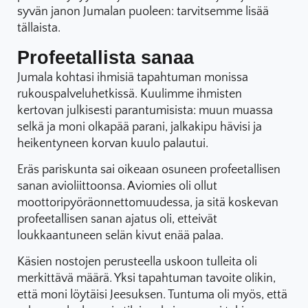
syvän janon Jumalan puoleen: tarvitsemme lisää
tällaista.
Profeetallista sanaa
Jumala kohtasi ihmisiä tapahtuman monissa
rukouspalveluhetkissä. Kuulimme ihmisten
kertovan julkisesti parantumisista: muun muassa
selkä ja moni olkapää parani, jalkakipu hävisi ja
heikentyneen korvan kuulo palautui.
Eräs pariskunta sai oikeaan osuneen profeetallisen
sanan avioliittoonsa. Aviomies oli ollut
moottoripyöräonnettomuudessa, ja sitä koskevan
profeetallisen sanan ajatus oli, etteivät
loukkaantuneen selän kivut enää palaa.
Käsien nostojen perusteella uskoon tulleita oli
merkittävä määrä. Yksi tapahtuman tavoite olikin,
että moni löytäisi Jeesuksen. Tuntuma oli myös, että