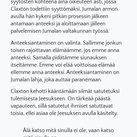
syytösten kohteena aina oikeuteen asti, jossa
Claxton todettiin syyttömäksi. Jumalan armon
avulla hän kykeni pitkän prosessin jälkeen
antamaan anteeksi ja aloittamaan jälleen
palvelemisen Jumalan valtakunnan työssä.
Anteeksiantaminen on valinta. Sallimme jonkun
toisen rajoittavan elämäämme, jos emme anna
anteeksi. Samalla pidätämme siunauksen
itseltämme. Emme voi elää voittoisaa elämää
ellemme anna anteeksi. Anteeksiantaminen on
Jumalan lahja, joka auttaa paranemaan.
Claxton kehotti kääntämään silmät satutetuksi
tulemisesta Jeesukseen. On tärkeää päästä
vapauteen, sillä satutetut ihmiset satuttavat
toisia, ellei asiaa ole Jeesuksen avulla käsitelty.
Älä katso mitä sinulla ei ole, vaan katso