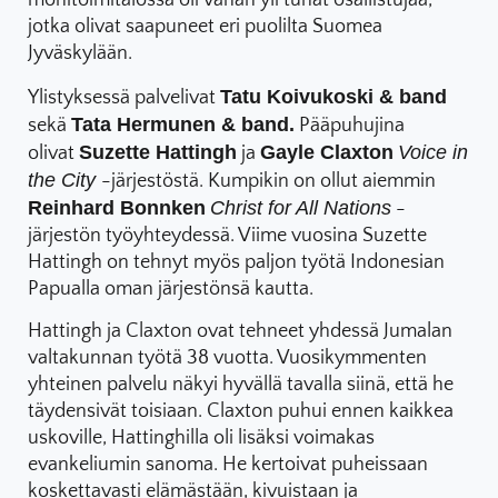
monitoimitalossa oli vähän yli tuhat osallistujaa,
jotka olivat saapuneet eri puolilta Suomea
Jyväskylään.
Tatu Koivukoski & band
Ylistyksessä palvelivat
Tata Hermunen & band.
sekä
Pääpuhujina
Suzette Hattingh
Gayle Claxton
Voice in
olivat
ja
the City
-järjestöstä. Kumpikin on ollut aiemmin
Reinhard Bonnken
Christ for All Nations
-
järjestön työyhteydessä. Viime vuosina Suzette
Hattingh on tehnyt myös paljon työtä Indonesian
Papualla oman järjestönsä kautta.
Hattingh ja Claxton ovat tehneet yhdessä Jumalan
valtakunnan työtä 38 vuotta. Vuosikymmenten
yhteinen palvelu näkyi hyvällä tavalla siinä, että he
täydensivät toisiaan. Claxton puhui ennen kaikkea
uskoville, Hattinghilla oli lisäksi voimakas
evankeliumin sanoma. He kertoivat puheissaan
koskettavasti elämästään, kivuistaan ja