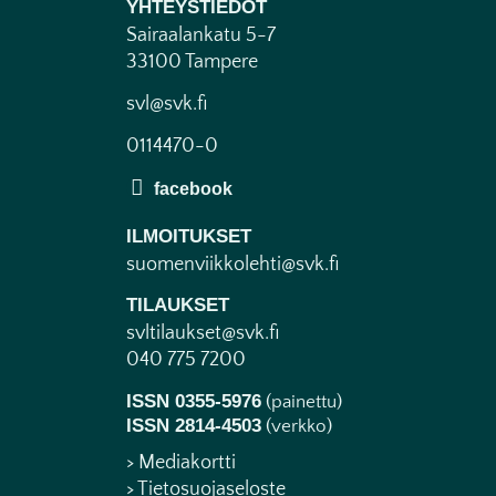
YHTEYSTIEDOT
Sairaalankatu 5-7
33100 Tampere
svl@svk.fi
0114470-0
ILMOITUKSET
suomenviikkolehti@svk.fi
TILAUKSET
svltilaukset@svk.fi
040 775 7200
ISSN 0355-5976
(painettu)
ISSN 2814-4503
(verkko)
> Mediakortti
> Tietosuojaseloste