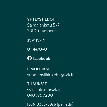
YHTEYSTIEDOT
Sairaalankatu 5-7
33100 Tampere
svl@svk.fi
0114470-0
ILMOITUKSET
suomenviikkolehti@svk.fi
TILAUKSET
svltilaukset@svk.fi
040 775 7200
ISSN 0355-5976
(painettu)