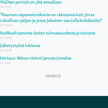
ViaDian perintö on yhä ennallaan
31.7.2026
”Rauman vapaaseurakunta on rakastava koti, jossa
rukoillaan paljon ja jossa jokainen saa tulla kohdatuksi”
30.7.2026
Radikaali sanoma lasten tulevaisuudesta ja toivosta
29.7.2026
Lähetystyötä lukiossa
28.7.2026
Hartaus: Minun sieluni janoaa Jumalaa
27.7.2026
MAINOS