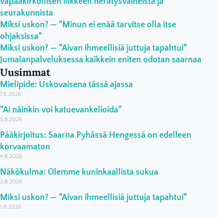
vapaakirkollisen liikkeen herätysvaiheista ja
seurakunnista
Miksi uskon? — ”Minun ei enää tarvitse olla itse
ohjaksissa”
Miksi uskon? — ”Aivan ihmeellisiä juttuja tapahtui”
Jumalanpalveluksessa kaikkein eniten odotan saarnaa
Uusimmat
Mielipide: Uskovaisena tässä ajassa
7.8.2026
”Ai näinkin voi katuevankelioida”
5.8.2026
Pääkirjoitus: Saarna Pyhässä Hengessä on edelleen
korvaamaton
4.8.2026
Näkökulma: Olemme kuninkaallista sukua
3.8.2026
Miksi uskon? — ”Aivan ihmeellisiä juttuja tapahtui”
1.8.2026