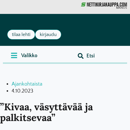
MAINOS
tilaa lehti
kirjaudu
Ajankohtaista
4.10.2023
”Kivaa, väsyttävää ja
palkitsevaa”