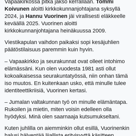
Vapaakirkossa pitkä jakso kerrallaan.
Tommi
Koivunen
aloitti kirkkokunnanjohtajana syksyllä
2024, ja
Hannu Vuorinen
jäi virallisesti eläkkeelle
keväällä 2025. Vuorinen aloitti
kirkkokunnanjohtajana heinäkuussa 2009.
Viestikapulan vaihdon paikaksi sopi kesäjuhlien
päätöstilaisuus paremmin kuin hyvin.
– Vapaakirkko ja seurakunnat ovat olleet intohimo
elämässäni. Kun olen vuodesta 1981 asti ollut
kokoaikaisessa seurakuntatyössä, niin onhan tämä
iso muutos. En kuitenkaan usko, että minulle tulee
identiteettikriisiä, Vuorinen kertasi.
– Jumalan valtakunnan työ on minulle elämäntapa.
Rukoilen ja mietin, miten voisin edelleen olla
hyödyksi. Minä olen saarnaaja kutsumukseltani.
Kuten juhlilla on aiemminkin ollut esillä, Vuorinenkin
halusi hälventää liiallista erityisyyttä käsitteen