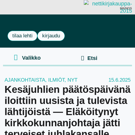
MAINOS
tilaa lehti
kirjaudu
AJANKOHTAISTA
,
ILMIÖT
,
NYT
15.6.2025
Kesäjuhlien päätöspäivänä
iloittiin uusista ja tulevista
lähtijöistä — Eläköitynyt
kirkkokunnanjohtaja jätti
terveiset juhlakansalle