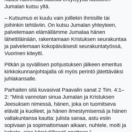
Jumalan kutsu yltä.
– Kutsumus ei kuulu vain joillekin ihmisille tai
joihinkin tehtäviin. On kutsu Jumalan yhteyteen,
palvelemaan elämällämme Jumalaa hänen
lähettiläinään, rakentamaan Kristuksen seurakuntaa
ja palvelemaan kokopäiväisesti seurakuntatyössä,
Vuorinen kiteytti.
Pitkän ja syvällisen pohjustuksen jälkeen emeritus
kirkkokunnanjohtajalla oli myös perintö jätettäväksi
juhlakansalle.
Parhaiten sitä kuvasivat Paavalin sanat 2 Tim. 4:1–
2: ”Minä vannotan sinua Jumalan ja Kristuksen
Jeesuksen nimessä, hänen, joka on tuomitseva
elävät ja kuolleet, ja hänen ilmestymisensä ja hänen
valtakuntansa kautta: julista sanaa, astu esiin
sopivaan ja sopimattomaan aikaan, nuhtele, moiti ja