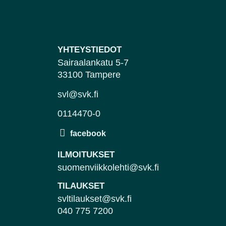
YHTEYSTIEDOT
Sairaalankatu 5-7
33100 Tampere
svl@svk.fi
0114470-0
ILMOITUKSET
suomenviikkolehti@svk.fi
TILAUKSET
svltilaukset@svk.fi
040 775 7200