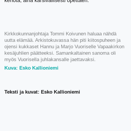
kehota, aina kärsivällisesti opettaen.”
Kirkkokunnanjohtaja Tommi Koivunen haluaa nähdä
uutta elämää. Arkistokuvassa hän piti kiitospuheen ja
ojensi kukkaset Hannu ja Marjo Vuoriselle Vapaakirkon
kesäjuhlien päätteeksi. Samankaltainen sanoma oli
myös Vuorisella juhlakansalle jaettavaksi.
Kuva: Esko Kallioniemi
Teksti ja kuvat: Esko Kallioniemi