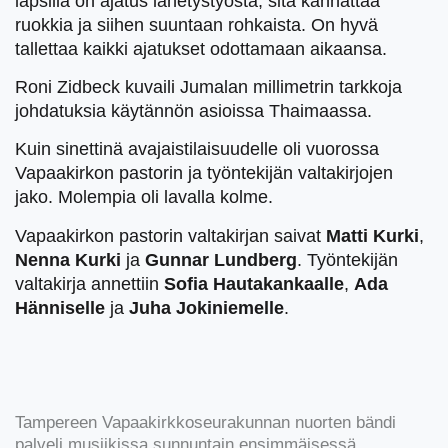
lapsilla on ajatus lähetystyöstä, sitä kannattaa
ruokkia ja siihen suuntaan rohkaista. On hyvä
tallettaa kaikki ajatukset odottamaan aikaansa.
Roni Zidbeck kuvaili Jumalan millimetrin tarkkoja
johdatuksia käytännön asioissa Thaimaassa.
Kuin sinettinä avajaistilaisuudelle oli vuorossa
Vapaakirkon pastorin ja työntekijän valtakirjojen
jako. Molempia oli lavalla kolme.
Vapaakirkon pastorin valtakirjan saivat
Matti Kurki
,
Nenna Kurki
ja
Gunnar Lundberg
. Työntekijän
valtakirja annettiin
Sofia Hautakankaalle
,
Ada
Hänniselle
ja
Juha Jokiniemelle
.
Tampereen Vapaakirkkoseurakunnan nuorten bändi
palveli musiikissa sunnuntain ensimmäisessä