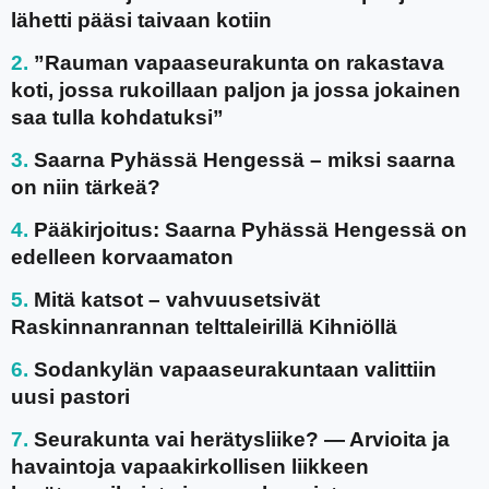
lähetti pääsi taivaan kotiin
”Rauman vapaaseurakunta on rakastava
koti, jossa rukoillaan paljon ja jossa jokainen
saa tulla kohdatuksi”
Saarna Pyhässä Hengessä – miksi saarna
on niin tärkeä?
Pääkirjoitus: Saarna Pyhässä Hengessä on
edelleen korvaamaton
Mitä katsot – vahvuusetsivät
Raskinnanrannan telttaleirillä Kihniöllä
Sodankylän vapaaseurakuntaan valittiin
uusi pastori
Seurakunta vai herätysliike? — Arvioita ja
havaintoja vapaakirkollisen liikkeen