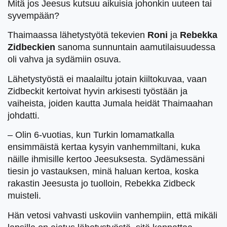
Mitä jos Jeesus kutsuu aikuisia johonkin uuteen tai
syvempään?
Thaimaassa lähetystyötä tekevien
Roni
ja
Rebekka
Zidbeckien
sanoma sunnuntain aamutilaisuudessa
oli vahva ja sydämiin osuva.
Lähetystyöstä ei maalailtu jotain kiiltokuvaa, vaan
Zidbeckit kertoivat hyvin arkisesti työstään ja
vaiheista, joiden kautta Jumala heidät Thaimaahan
johdatti.
– Olin 6-vuotias, kun Turkin lomamatkalla
ensimmäistä kertaa kysyin vanhemmiltani, kuka
näille ihmisille kertoo Jeesuksesta. Sydämessäni
tiesin jo vastauksen, minä haluan kertoa, koska
rakastin Jeesusta jo tuolloin, Rebekka Zidbeck
muisteli.
Hän vetosi vahvasti uskoviin vanhempiin, että mikäli