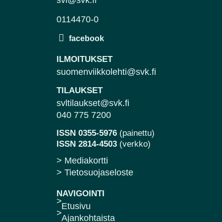
svl@svk.fi
0114470-0
ILMOITUKSET
suomenviikkolehti@svk.fi
TILAUKSET
svltilaukset@svk.fi
040 775 7200
ISSN 0355-5976
(painettu)
ISSN 2814-4503
(verkko)
> Mediakortti
> Tietosuojaseloste
NAVIGOINTI
Etusivu
Ajankohtaista