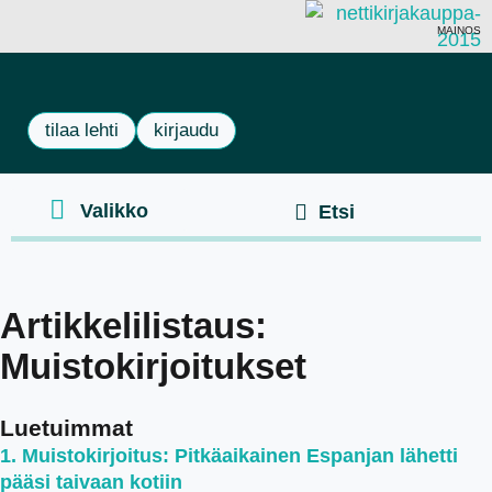
MAINOS
tilaa lehti
kirjaudu
Artikkelilistaus:
Muistokirjoitukset
Luetuimmat
Muistokirjoitus: Pitkäaikainen Espanjan lähetti
pääsi taivaan kotiin