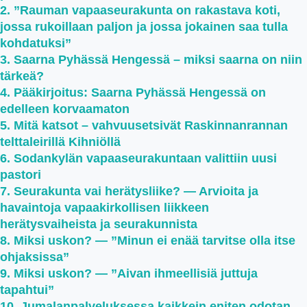
”Rauman vapaaseurakunta on rakastava koti,
jossa rukoillaan paljon ja jossa jokainen saa tulla
kohdatuksi”
Saarna Pyhässä Hengessä – miksi saarna on niin
tärkeä?
Pääkirjoitus: Saarna Pyhässä Hengessä on
edelleen korvaamaton
Mitä katsot – vahvuusetsivät Raskinnanrannan
telttaleirillä Kihniöllä
Sodankylän vapaaseurakuntaan valittiin uusi
pastori
Seurakunta vai herätysliike? — Arvioita ja
havaintoja vapaakirkollisen liikkeen
herätysvaiheista ja seurakunnista
Miksi uskon? — ”Minun ei enää tarvitse olla itse
ohjaksissa”
Miksi uskon? — ”Aivan ihmeellisiä juttuja
tapahtui”
Jumalanpalveluksessa kaikkein eniten odotan