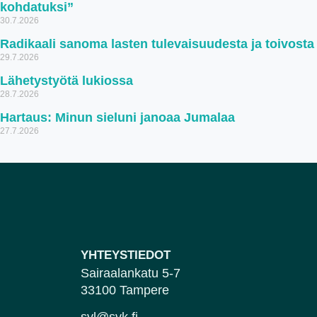
kohdatuksi”
30.7.2026
Radikaali sanoma lasten tulevaisuudesta ja toivosta
29.7.2026
Lähetystyötä lukiossa
28.7.2026
Hartaus: Minun sieluni janoaa Jumalaa
27.7.2026
YHTEYSTIEDOT
Sairaalankatu 5-7
33100 Tampere