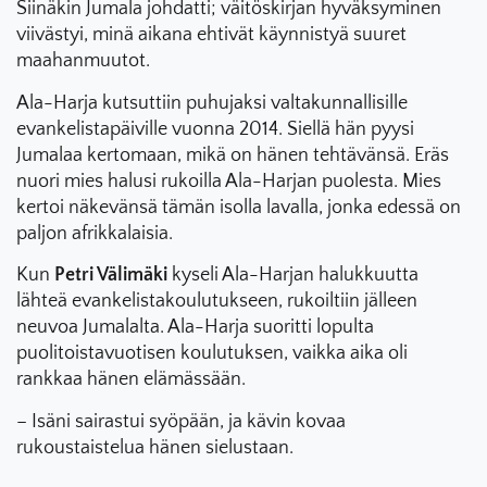
Siinäkin Jumala johdatti; väitöskirjan hyväksyminen
viivästyi, minä aikana ehtivät käynnistyä suuret
maahanmuutot.
Ala-Harja kutsuttiin puhujaksi valtakunnallisille
evankelistapäiville vuonna 2014. Siellä hän pyysi
Jumalaa kertomaan, mikä on hänen tehtävänsä. Eräs
nuori mies halusi rukoilla Ala-Harjan puolesta. Mies
kertoi näkevänsä tämän isolla lavalla, jonka edessä on
paljon afrikkalaisia.
Kun
Petri Välimäki
kyseli Ala-Harjan halukkuutta
lähteä evankelistakoulutukseen, rukoiltiin jälleen
neuvoa Jumalalta. Ala-Harja suoritti lopulta
puolitoistavuotisen koulutuksen, vaikka aika oli
rankkaa hänen elämässään.
– Isäni sairastui syöpään, ja kävin kovaa
rukoustaistelua hänen sielustaan.