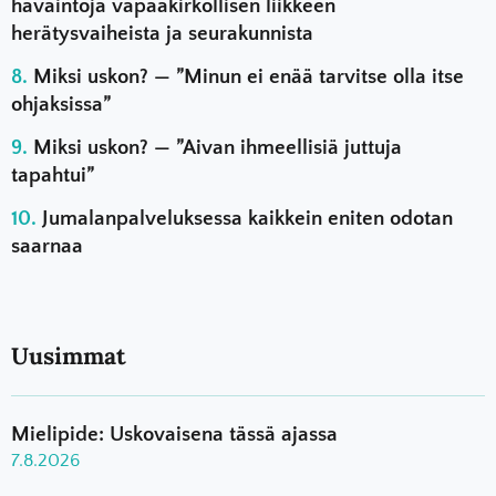
havaintoja vapaakirkollisen liikkeen
herätysvaiheista ja seurakunnista
Miksi uskon? — ”Minun ei enää tarvitse olla itse
ohjaksissa”
Miksi uskon? — ”Aivan ihmeellisiä juttuja
tapahtui”
Jumalanpalveluksessa kaikkein eniten odotan
saarnaa
Uusimmat
Mielipide: Uskovaisena tässä ajassa
7.8.2026