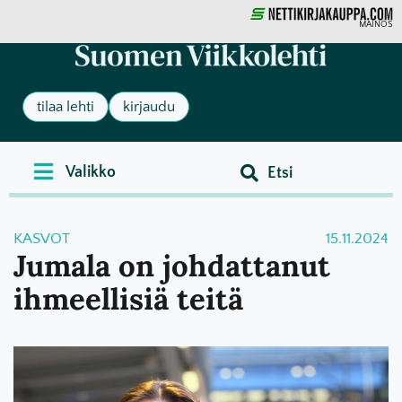
MAINOS
tilaa lehti
kirjaudu
KASVOT
15.11.2024
Jumala on johdattanut
ihmeellisiä teitä