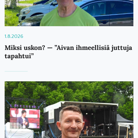
1.8.2026
Miksi uskon? — ”Aivan ihmeellisiä juttuja
tapahtui”