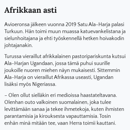
Afrikkaan asti
Avioeronsa jälkeen vuonna 2019 Satu Ala-Harja palasi
Turkuun. Hän toimi muun muassa katuevankelistana ja
sielunhoitajana ja ehti työskennellä hetken hoivakodin
johtajanakin.
Turussa vieraillut afrikkalainen pastoripariskunta kutsui
Ala-Harjan Ugandaan, jossa tämä puhui suurille
joukoille nuoren miehen näyn mukaisesti. Sittemmin
Ala-Harja on vieraillut Afrikassa useasti, Ugandan
lisäksi myös Nigeriassa.
– Olen ollut sielläkin eri medioissa haastateltavana.
Olenhan outo valkoinen suomalainen, joka tulee
levittämään sanaa ja tekee ihmetekoja, kuten ihmisten
parantamisia ja kirouksesta vapauttamisia. Tosin
enhän minä mitään tee, vaan Herra toimii kauttani.