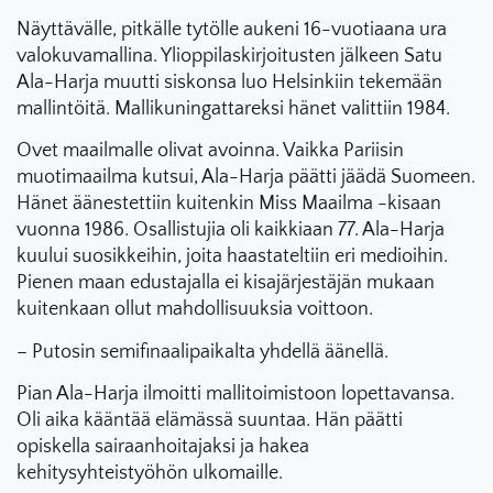
Näyttävälle, pitkälle tytölle aukeni 16-vuotiaana ura
valokuvamallina. Ylioppilaskirjoitusten jälkeen Satu
Ala-Harja muutti siskonsa luo Helsinkiin tekemään
mallintöitä. Mallikuningattareksi hänet valittiin 1984.
Ovet maailmalle olivat avoinna. Vaikka Pariisin
muotimaailma kutsui, Ala-Harja päätti jäädä Suomeen.
Hänet äänestettiin kuitenkin Miss Maailma -kisaan
vuonna 1986. Osallistujia oli kaikkiaan 77. Ala-Harja
kuului suosikkeihin, joita haastateltiin eri medioihin.
Pienen maan edustajalla ei kisajärjestäjän mukaan
kuitenkaan ollut mahdollisuuksia voittoon.
– Putosin semifinaalipaikalta yhdellä äänellä.
Pian Ala-Harja ilmoitti mallitoimistoon lopettavansa.
Oli aika kääntää elämässä suuntaa. Hän päätti
opiskella sairaanhoitajaksi ja hakea
kehitysyhteistyöhön ulkomaille.