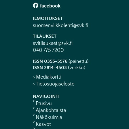
ILMOITUKSET
suomenviikkolehti@svk.fi
TILAUKSET
svltilaukset@svk.fi
040 775 7200
ISSN 0355-5976
(painettu)
ISSN 2814-4503
(verkko)
> Mediakortti
> Tietosuojaseloste
NAVIGOINTI
Etusivu
Ajankohtaista
Näkökulmia
Kasvot