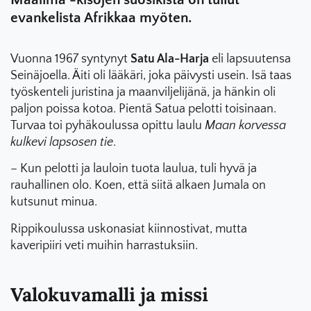
Maailma -kisojen suosikista on tullut
evankelista Afrikkaa myöten.
Vuonna 1967 syntynyt
Satu Ala-Harja
eli lapsuutensa
Seinäjoella. Äiti oli lääkäri, joka päivysti usein. Isä taas
työskenteli juristina ja maanviljelijänä, ja hänkin oli
paljon poissa kotoa. Pientä Satua pelotti toisinaan.
Turvaa toi pyhäkoulussa opittu laulu
Maan korvessa
kulkevi lapsosen tie
.
– Kun pelotti ja lauloin tuota laulua, tuli hyvä ja
rauhallinen olo. Koen, että siitä alkaen Jumala on
kutsunut minua.
Rippikoulussa uskonasiat kiinnostivat, mutta
kaveripiiri veti muihin harrastuksiin.
Valokuvamalli ja missi