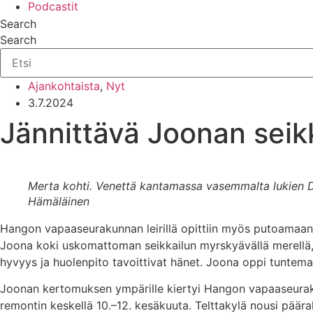
Podcastit
Search
Search
Ajankohtaista
,
Nyt
3.7.2024
Jännittävä Joonan seikk
Merta kohti. Venettä kantamassa vasemmalta lukien
Hämäläinen
Hangon vapaaseurakunnan leirillä opittiin myös putoamaa
Joona koki uskomattoman seikkailun myrskyävällä merellä, 
hyvyys ja huolenpito tavoittivat hänet. Joona oppi tuntema
Joonan kertomuksen ympärille kiertyi Hangon vapaaseurakunn
remontin keskellä 10.–12. kesäkuuta. Telttakylä nousi päärak