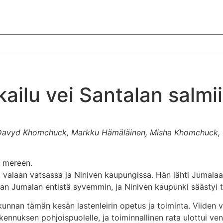
ailu vei Santalan salmi
 Davyd Khomchuck, Markku Hämäläinen, Misha Khomchuck, M
n mereen.
valaan vatsassa ja Niniven kaupungissa. Hän lähti Jumalaa 
an Jumalan entistä syvemmin, ja Niniven kaupunki säästyi t
an tämän kesän lastenleirin opetus ja toiminta. Viiden vuo
ennuksen pohjoispuolelle, ja toiminnallinen rata ulottui ven