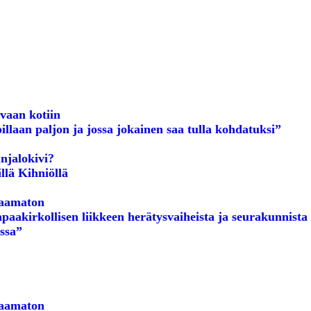
ivaan kotiin
laan paljon ja jossa jokainen saa tulla kohdatuksi”
njalokivi?
llä Kihniöllä
vaamaton
paakirkollisen liikkeen herätysvaiheista ja seurakunnista
issa”
vaamaton