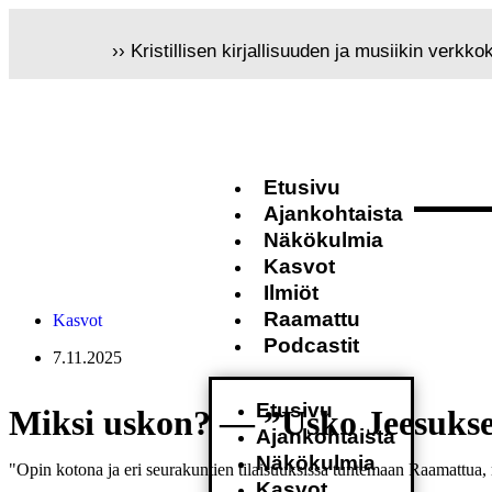
›› Kristillisen kirjallisuuden ja musiikin verkk
Etusivu
Ajankohtaista
Näkökulmia
Kasvot
Ilmiöt
Raamattu
Kasvot
Podcastit
7.11.2025
Etusivu
Miksi uskon? — ”Usko Jeesukse
Ajankohtaista
Näkökulmia
"Opin kotona ja eri seurakuntien tilaisuuksissa tuntemaan Raamattu
Kasvot