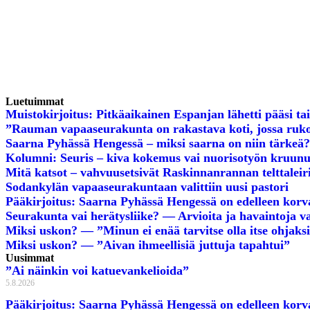
Luetuimmat
Muistokirjoitus: Pitkäaikainen Espanjan lähetti pääsi ta
”Rauman vapaaseurakunta on rakastava koti, jossa rukoil
Saarna Pyhässä Hengessä – miksi saarna on niin tärkeä?
Kolumni: Seuris – kiva kokemus vai nuorisotyön kruunu
Mitä katsot – vahvuusetsivät Raskinnanrannan telttaleiri
Sodankylän vapaaseurakuntaan valittiin uusi pastori
Pääkirjoitus: Saarna Pyhässä Hengessä on edelleen kor
Seurakunta vai herätysliike? — Arvioita ja havaintoja va
Miksi uskon? — ”Minun ei enää tarvitse olla itse ohjaks
Miksi uskon? — ”Aivan ihmeellisiä juttuja tapahtui”
Uusimmat
”Ai näinkin voi katuevankelioida”
5.8.2026
Pääkirjoitus: Saarna Pyhässä Hengessä on edelleen kor