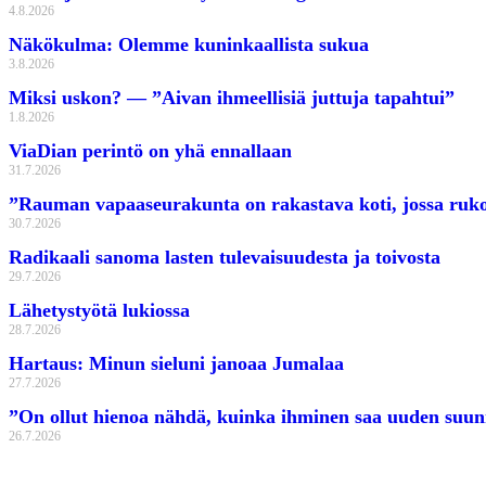
4.8.2026
Näkökulma: Olemme kuninkaallista sukua
3.8.2026
Miksi uskon? — ”Aivan ihmeellisiä juttuja tapahtui”
1.8.2026
ViaDian perintö on yhä ennallaan
31.7.2026
”Rauman vapaaseurakunta on rakastava koti, jossa rukoil
30.7.2026
Radikaali sanoma lasten tulevaisuudesta ja toivosta
29.7.2026
Lähetystyötä lukiossa
28.7.2026
Hartaus: Minun sieluni janoaa Jumalaa
27.7.2026
”On ollut hienoa nähdä, kuinka ihminen saa uuden suu
26.7.2026