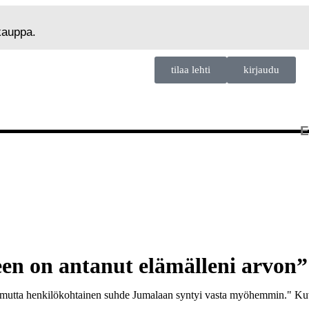
okauppa.
tilaa lehti
kirjaudu
en on antanut elämälleni arvon”
a, mutta henkilökohtainen suhde Jumalaan syntyi vasta myöhemmin."
Kuv