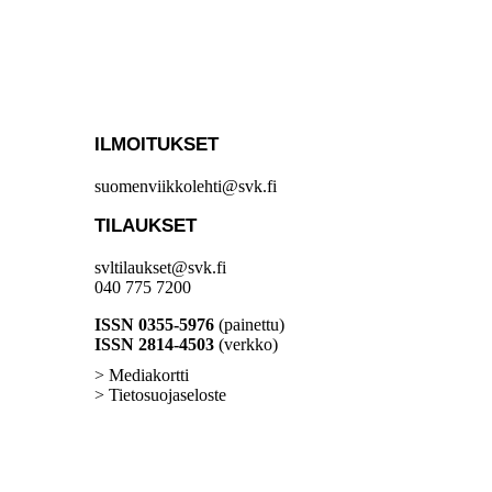
ILMOITUKSET
suomenviikkolehti@svk.fi
TILAUKSET
svltilaukset@svk.fi
040 775 7200
ISSN 0355-5976
(painettu)
ISSN 2814-4503
(verkko)
> Mediakortti
> Tietosuojaseloste