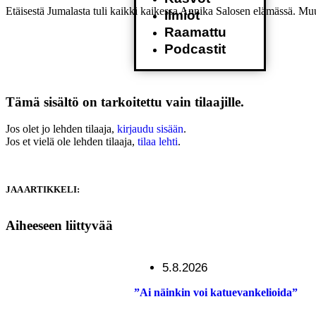
Etäisestä Jumalasta tuli kaikki kaikessa Annika Salosen elämässä. Mu
Ilmiöt
Raamattu
Podcastit
Tämä sisältö on tarkoitettu vain tilaajille.
Jos olet jo lehden tilaaja,
kirjaudu sisään
.
Jos et vielä ole lehden tilaaja,
tilaa lehti
.
JAA ARTIKKELI:
Aiheeseen liittyvää
5.8.2026
”Ai näinkin voi katuevankelioida”