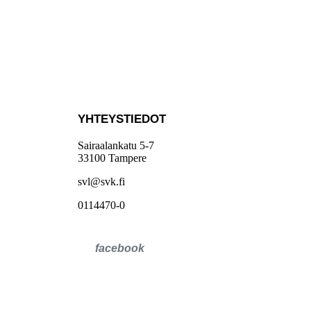
YHTEYSTIEDOT
Sairaalankatu 5-7
33100 Tampere
svl@svk.fi
0114470-0