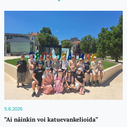
5.8.2026
”Ai näinkin voi katuevankelioida”