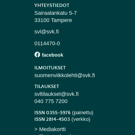
YHTEYSTIEDOT
Sairaalankatu 5-7
33100 Tampere
svl@svk.fi
0114470-0
ILMOITUKSET
suomenviikkolehti@svk.fi
TILAUKSET
svltilaukset@svk.fi
040 775 7200
(painettu)
ISSN 0355-5976
(verkko)
ISSN 2814-4503
> Mediakortti