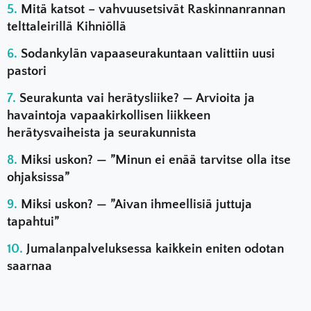
Mitä katsot – vahvuusetsivät Raskinnanrannan
telttaleirillä Kihniöllä
Sodankylän vapaaseurakuntaan valittiin uusi
pastori
Seurakunta vai herätysliike? — Arvioita ja
havaintoja vapaakirkollisen liikkeen
herätysvaiheista ja seurakunnista
Miksi uskon? — ”Minun ei enää tarvitse olla itse
ohjaksissa”
Miksi uskon? — ”Aivan ihmeellisiä juttuja
tapahtui”
Jumalanpalveluksessa kaikkein eniten odotan
saarnaa