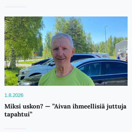
1.8.2026
Miksi uskon? — ”Aivan ihmeellisiä juttuja
tapahtui”