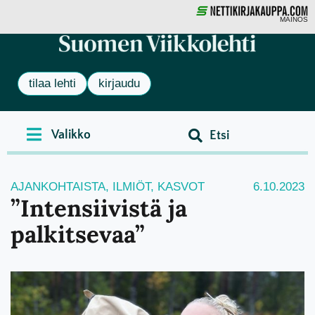
MAINOS
tilaa lehti
kirjaudu
AJANKOHTAISTA
,
ILMIÖT
,
KASVOT
6.10.2023
”Intensiivistä ja
palkitsevaa”