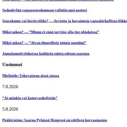
Sodankylän vapaaseurakuntaan valittiin uusi pastori
Seurakunta vai herätysliike? — Arvioita ja havaintoja vapaakirkollisen liikk
Miksi uskon? — ”Minun ei enää tarvitse olla itse ohjaksissa”
Miksi uskon? — ”Aivan ihmeellisiä juttuja tapahtui”
Jumalanpalveluksessa kaikkein eniten odotan saarnaa
Uusimmat
Mielipide: Uskovaisena tässä ajassa
7.8.2026
”Ai näinkin voi katuevankelioida”
5.8.2026
Pääkirjoitus: Saarna Pyhässä Hengessä on edelleen korvaamaton