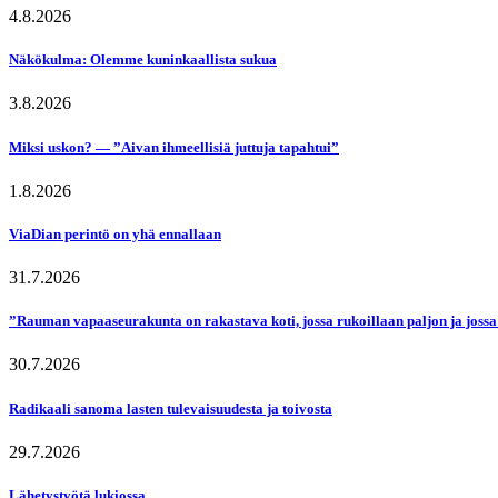
4.8.2026
Näkökulma: Olemme kuninkaallista sukua
3.8.2026
Miksi uskon? — ”Aivan ihmeellisiä juttuja tapahtui”
1.8.2026
ViaDian perintö on yhä ennallaan
31.7.2026
”Rauman vapaaseurakunta on rakastava koti, jossa rukoillaan paljon ja jossa
30.7.2026
Radikaali sanoma lasten tulevaisuudesta ja toivosta
29.7.2026
Lähetystyötä lukiossa