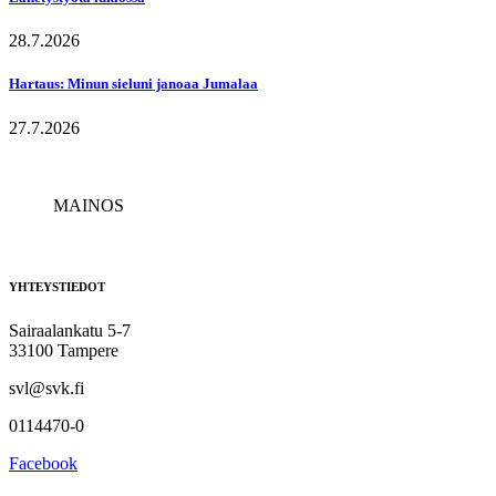
28.7.2026
Hartaus: Minun sieluni janoaa Jumalaa
27.7.2026
MAINOS
YHTEYSTIEDOT
Sairaalankatu 5-7
33100 Tampere
svl@svk.fi
0114470-0
Facebook