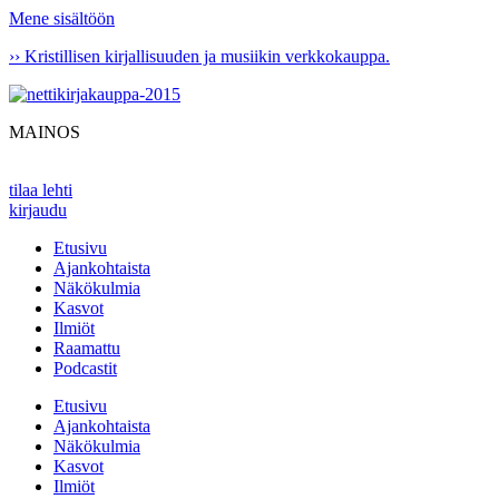
Mene sisältöön
›› Kristillisen kirjallisuuden ja musiikin verkkokauppa.
MAINOS
tilaa lehti
kirjaudu
Etusivu
Ajankohtaista
Näkökulmia
Kasvot
Ilmiöt
Raamattu
Podcastit
Etusivu
Ajankohtaista
Näkökulmia
Kasvot
Ilmiöt