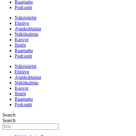
Raamattu
Podcastit
Näköislehti
Etusivu
Ajankohtaista
Näkökulmia
Kasvot
Ilmiöt
Raamattu
Podcastit
Näköislehti
Etusivu
Ajankohtaista
Näkökulmia
Kasvot
Ilmiöt
Raamattu
Podcastit
Search
Search