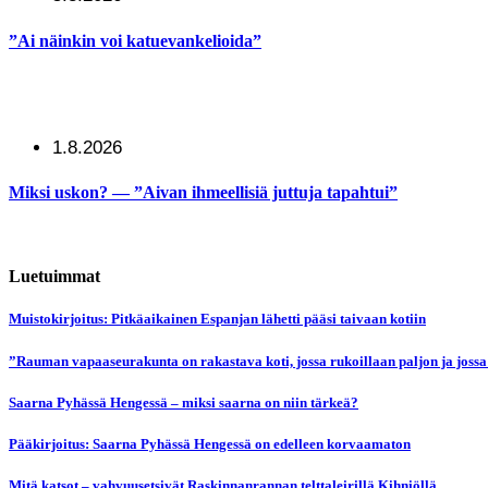
”Ai näinkin voi katuevankelioida”
1.8.2026
Miksi uskon? — ”Aivan ihmeellisiä juttuja tapahtui”
Luetuimmat
Muistokirjoitus: Pitkäaikainen Espanjan lähetti pääsi taivaan kotiin
”Rauman vapaaseurakunta on rakastava koti, jossa rukoillaan paljon ja jossa
Saarna Pyhässä Hengessä – miksi saarna on niin tärkeä?
Pääkirjoitus: Saarna Pyhässä Hengessä on edelleen korvaamaton
Mitä katsot – vahvuusetsivät Raskinnanrannan telttaleirillä Kihniöllä