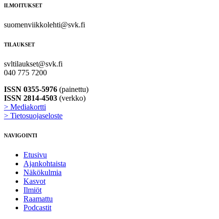
ILMOITUKSET
suomenviikkolehti@svk.fi
TILAUKSET
svltilaukset@svk.fi
040 775 7200
ISSN 0355-5976
(painettu)
ISSN 2814-4503
(verkko)
> Mediakortti
> Tietosuojaseloste
NAVIGOINTI
Etusivu
Ajankohtaista
Näkökulmia
Kasvot
Ilmiöt
Raamattu
Podcastit