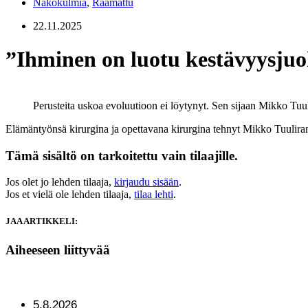
Näkökulmia
,
Raamattu
22.11.2025
”Ihminen on luotu kestävyysjuo
Perusteita uskoa evoluutioon ei löytynyt. Sen sijaan Mikko Tu
Elämäntyönsä kirurgina ja opettavana kirurgina tehnyt Mikko Tuuliran
Tämä sisältö on tarkoitettu vain tilaajille.
Jos olet jo lehden tilaaja,
kirjaudu sisään
.
Jos et vielä ole lehden tilaaja,
tilaa lehti
.
JAA ARTIKKELI:
Aiheeseen liittyvää
5.8.2026