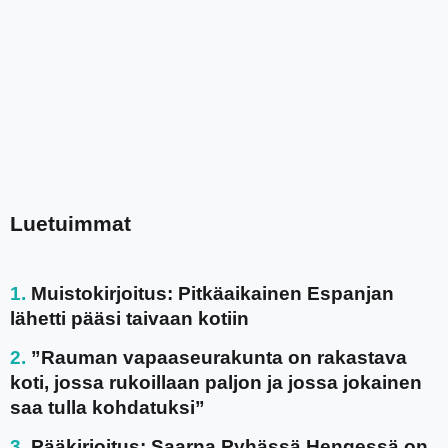
Luetuimmat
Muistokirjoitus: Pitkäaikainen Espanjan
lähetti pääsi taivaan kotiin
”Rauman vapaaseurakunta on rakastava
koti, jossa rukoillaan paljon ja jossa jokainen
saa tulla kohdatuksi”
Pääkirjoitus: Saarna Pyhässä Hengessä on