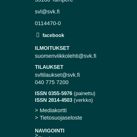
svl@svk.fi
0114470-0
ILMOITUKSET
suomenviikkolehti@svk.fi
TILAUKSET
svltilaukset@svk.fi
040 775 7200
ISSN 0355-5976
(painettu)
ISSN 2814-4503
(verkko)
> Mediakortti
> Tietosuojaseloste
NAVIGOINTI