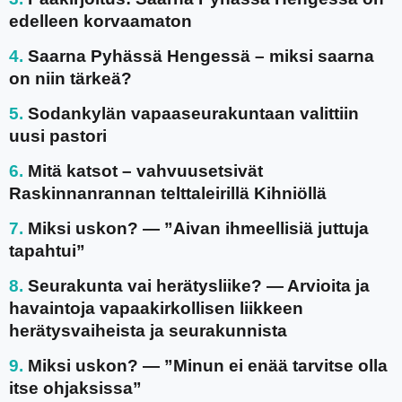
edelleen korvaamaton
Saarna Pyhässä Hengessä – miksi saarna
on niin tärkeä?
Sodankylän vapaaseurakuntaan valittiin
uusi pastori
Mitä katsot – vahvuusetsivät
Raskinnanrannan telttaleirillä Kihniöllä
Miksi uskon? — ”Aivan ihmeellisiä juttuja
tapahtui”
Seurakunta vai herätysliike? — Arvioita ja
havaintoja vapaakirkollisen liikkeen
herätysvaiheista ja seurakunnista
Miksi uskon? — ”Minun ei enää tarvitse olla
itse ohjaksissa”