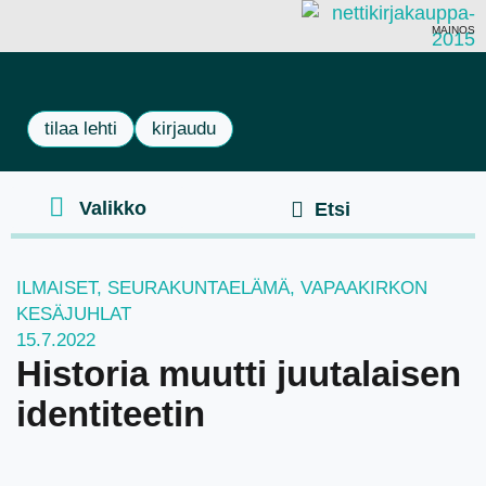
MAINOS
tilaa lehti
kirjaudu
ILMAISET
,
SEURAKUNTAELÄMÄ
,
VAPAAKIRKON
KESÄJUHLAT
15.7.2022
Historia muutti juutalaisen
identiteetin