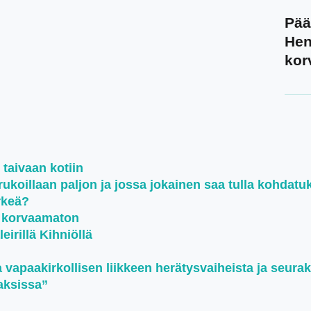
Pää
Hen
kor
 taivaan kotiin
koillaan paljon ja jossa jokainen saa tulla kohdatu
rkeä?
n korvaamaton
irillä Kihniöllä
i
a vapaakirkollisen liikkeen herätysvaiheista ja seura
jaksissa”