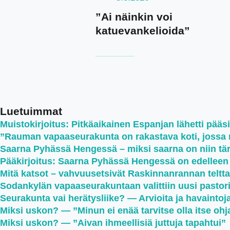
”Ai näinkin voi
katuevankelioida”
Luetuimmat
Muistokirjoitus: Pitkäaikainen Espanjan lähetti pääsi
”Rauman vapaaseurakunta on rakastava koti, jossa ru
Saarna Pyhässä Hengessä – miksi saarna on niin tä
Pääkirjoitus: Saarna Pyhässä Hengessä on edellee
Mitä katsot – vahvuusetsivät Raskinnanrannan telttale
Sodankylän vapaaseurakuntaan valittiin uusi pastor
Seurakunta vai herätysliike? — Arvioita ja havaintoj
Miksi uskon? — ”Minun ei enää tarvitse olla itse oh
Miksi uskon? — ”Aivan ihmeellisiä juttuja tapahtui”