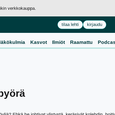
siikin verkkokauppa.
tilaa lehti
kirjaudu
äkökulmia
Kasvot
Ilmiöt
Raamattu
Podcas
npyörä
liä? Ehkä he johtivat ylistystä, keräsivät kolehdin, hoiti