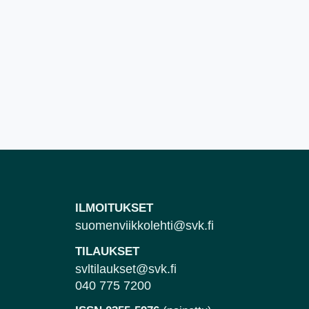
ILMOITUKSET
suomenviikkolehti@svk.fi
TILAUKSET
svltilaukset@svk.fi
040 775 7200