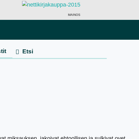
MAINOS
tit
vat miksauksen, jakoivat ehtoollisen ja sulkivat ovet.