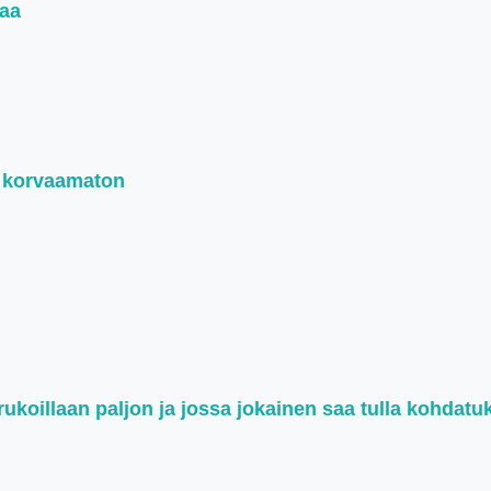
naa
n korvaamaton
koillaan paljon ja jossa jokainen saa tulla kohdatu