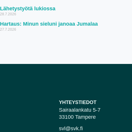
Lähetystyötä lukiossa
28.7.2026
Hartaus: Minun sieluni janoaa Jumalaa
27.7.2026
YHTEYSTIEDOT
Sairaalankatu 5-7
33100 Tampere
svl@svk.fi