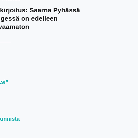
kirjoitus: Saarna Pyhässä
gessä on edelleen
vaamaton
ksi”
kunnista