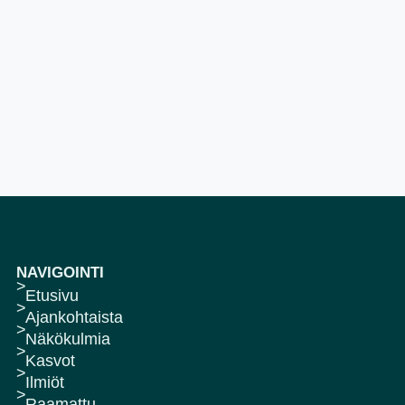
NAVIGOINTI
Etusivu
Ajankohtaista
Näkökulmia
Kasvot
Ilmiöt
Raamattu