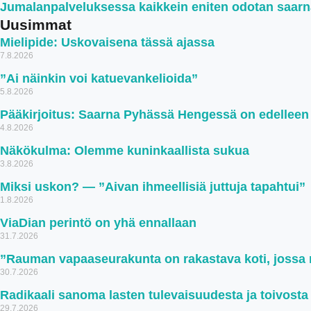
Jumalanpalveluksessa kaikkein eniten odotan saar
Uusimmat
Mielipide: Uskovaisena tässä ajassa
7.8.2026
”Ai näinkin voi katuevankelioida”
5.8.2026
Pääkirjoitus: Saarna Pyhässä Hengessä on edellee
4.8.2026
Näkökulma: Olemme kuninkaallista sukua
3.8.2026
Miksi uskon? — ”Aivan ihmeellisiä juttuja tapahtui”
1.8.2026
ViaDian perintö on yhä ennallaan
31.7.2026
”Rauman vapaaseurakunta on rakastava koti, jossa ru
30.7.2026
Radikaali sanoma lasten tulevaisuudesta ja toivosta
29.7.2026