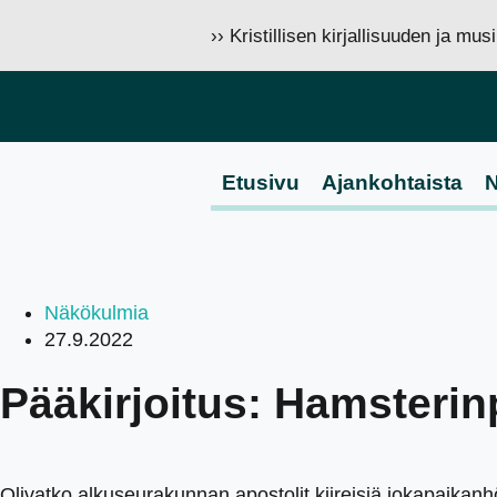
›› Kristillisen kirjallisuuden ja mu
Etusivu
Ajankohtaista
N
Näkökulmia
27.9.2022
Pääkirjoitus: Hamsteri
Olivatko alkuseurakunnan apostolit kiireisiä jokapaikanhöy