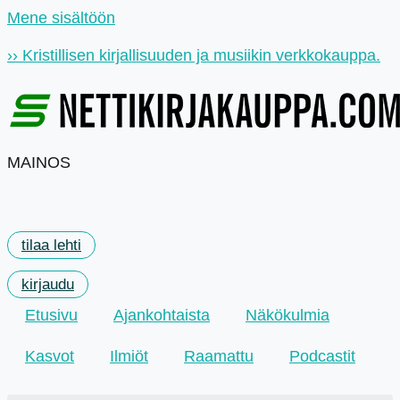
Mene sisältöön
›› Kristillisen kirjallisuuden ja musiikin verkkokauppa.
MAINOS
tilaa lehti
kirjaudu
Etusivu
Ajankohtaista
Näkökulmia
Kasvot
Ilmiöt
Raamattu
Podcastit