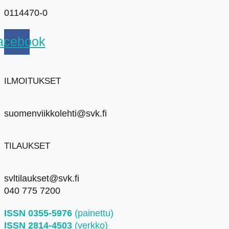
0114470-0
acebook
ILMOITUKSET
suomenviikkolehti@svk.fi
TILAUKSET
svltilaukset@svk.fi
040 775 7200
ISSN 0355-5976
(painettu)
ISSN 2814-4503
(verkko)