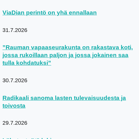
ViaDian perintö on yhä ennallaan
31.7.2026
”Rauman vapaaseurakunta on rakastava koti,
jossa rukoillaan paljon ja jossa jokainen saa
tulla kohdatuksi”
30.7.2026
Radikaali sanoma lasten tulevaisuudesta ja
toivosta
29.7.2026