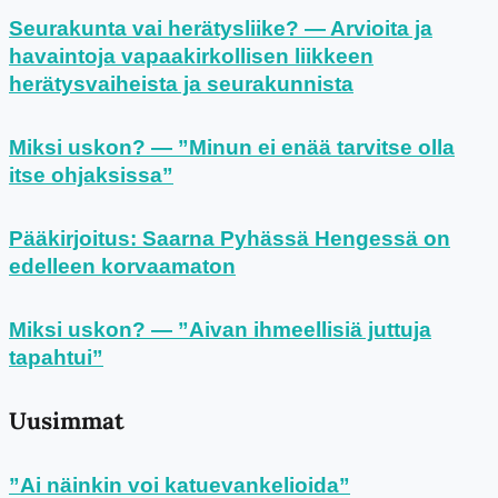
Seurakunta vai herätysliike? — Arvioita ja
havaintoja vapaakirkollisen liikkeen
herätysvaiheista ja seurakunnista
Miksi uskon? — ”Minun ei enää tarvitse olla
itse ohjaksissa”
Pääkirjoitus: Saarna Pyhässä Hengessä on
edelleen korvaamaton
Miksi uskon? — ”Aivan ihmeellisiä juttuja
tapahtui”
Uusimmat
”Ai näinkin voi katuevankelioida”