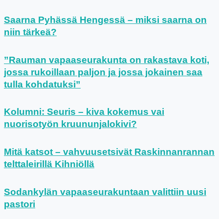
Saarna Pyhässä Hengessä – miksi saarna on
niin tärkeä?
”Rauman vapaaseurakunta on rakastava koti,
jossa rukoillaan paljon ja jossa jokainen saa
tulla kohdatuksi”
Kolumni: Seuris – kiva kokemus vai
nuorisotyön kruununjalokivi?
Mitä katsot – vahvuusetsivät Raskinnanrannan
telttaleirillä Kihniöllä
Sodankylän vapaaseurakuntaan valittiin uusi
pastori