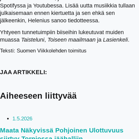
Spotifyssa ja Youtubessa. Lisää uutta musiikkia tullaan
julkaisemaan ennen kiertuetta ja sen ehkä sen
jälkeenkin, Helenius sanoo tiedotteessa.
Yhtyeen tunnetuimpiin biiseihin lukeutuvat muiden
muassa
Taisteluni
,
Toiseen maailmaan
ja
Lasienkeli
.
Teksti: Suomen Viikkolehden toimitus
JAA ARTIKKELI:
Aiheeseen liittyvää
1.5.2026
Maata Näkyvissä Pohjoinen Ulottuvuus
siirtyy Torniossa jäähalliin