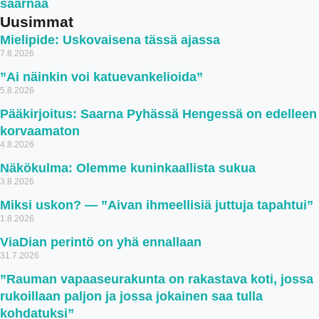
saarnaa
Uusimmat
Mielipide: Uskovaisena tässä ajassa
7.8.2026
”Ai näinkin voi katuevankelioida”
5.8.2026
Pääkirjoitus: Saarna Pyhässä Hengessä on edelleen
korvaamaton
4.8.2026
Näkökulma: Olemme kuninkaallista sukua
3.8.2026
Miksi uskon? — ”Aivan ihmeellisiä juttuja tapahtui”
1.8.2026
ViaDian perintö on yhä ennallaan
31.7.2026
”Rauman vapaaseurakunta on rakastava koti, jossa
rukoillaan paljon ja jossa jokainen saa tulla
kohdatuksi”