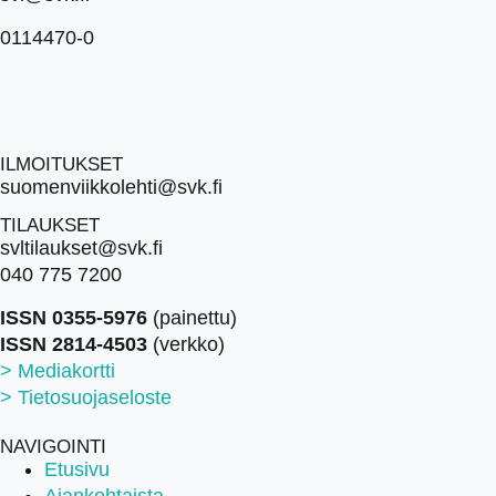
0114470-0
ILMOITUKSET
suomenviikkolehti@svk.fi
TILAUKSET
svltilaukset@svk.fi
040 775 7200
ISSN 0355-5976
(painettu)
ISSN 2814-4503
(verkko)
> Mediakortti
> Tietosuojaseloste
NAVIGOINTI
Etusivu
Ajankohtaista