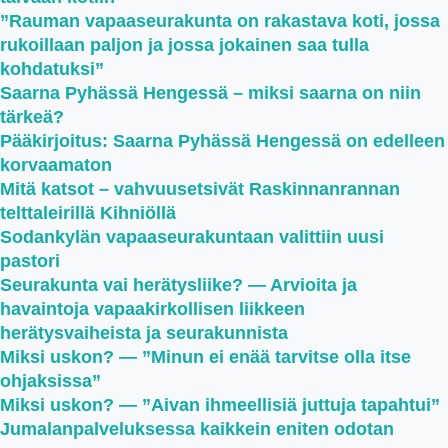
”Rauman vapaaseurakunta on rakastava koti, jossa
rukoillaan paljon ja jossa jokainen saa tulla
kohdatuksi”
Saarna Pyhässä Hengessä – miksi saarna on niin
tärkeä?
Pääkirjoitus: Saarna Pyhässä Hengessä on edelleen
korvaamaton
Mitä katsot – vahvuusetsivät Raskinnanrannan
telttaleirillä Kihniöllä
Sodankylän vapaaseurakuntaan valittiin uusi
pastori
Seurakunta vai herätysliike? — Arvioita ja
havaintoja vapaakirkollisen liikkeen
herätysvaiheista ja seurakunnista
Miksi uskon? — ”Minun ei enää tarvitse olla itse
ohjaksissa”
Miksi uskon? — ”Aivan ihmeellisiä juttuja tapahtui”
Jumalanpalveluksessa kaikkein eniten odotan