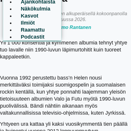
Ajankohtaista
Näkökulmia
Bass'n Helen tekee kiertueen alkuperäisellä kokoonpanolla
Kasvot
maaliskuussa 2026.
Ilmiöt
Kuva: Jarmo Rantanen
Raamattu
Podcastit
Yli 1 000 konserttia ja kymmenen albumia tehnyt yhtye
tuo lavalle niin 1990-luvun läpimurtohitit kuin tuoreet
kappaleetkin.
Vuonna 1992 perustettu bass’n Helen nousi
merkittäväksi toimijaksi suomigospelin ja suomalaisen
rockin kentällä, kun yhtye ponnahti laajemman yleisön
tietoisuuteen albumien Valo ja Futu myötä 1990-luvun
puolivälissä. Bändi nähtiin aikanaan myös
valtakunnallisissa televisio-ohjelmissa, kuten Jyrkissä.
Yhtyeen ura kattaa yli kaksi vuosikymmentä tien päällä