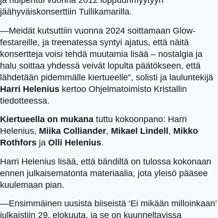
ja huipentui vuonna 2012 loppuunmyytyyn
jäähyväiskonserttiin Tullikamarilla.
—Meidät kutsuttiin vuonna 2024 soittamaan Glow-
festareille, ja treenatessa syntyi ajatus, että näitä
konsertteja voisi tehdä muutamia lisää – nostalgia ja
halu soittaa yhdessä veivät lopulta päätökseen, että
lähdetään pidemmälle kiertueelle”, solisti ja lauluntekijä
Harri Helenius
kertoo Ohjelmatoimisto Kristallin
tiedotteessa.
Kiertueella on mukana
tuttu kokoonpano: Harri
Helenius,
Miika Colliander
,
Mikael Lindell
,
Mikko
Rothfors
ja
Olli Helenius
.
Harri Helenius lisää, että bändiltä on tulossa kokonaan
ennen julkaisematonta materiaalia, jota yleisö pääsee
kuulemaan pian.
—Ensimmäinen uusista biiseistä ‘Ei mikään milloinkaan’
julkaistiin 29. elokuuta, ja se on kuunneltavissa