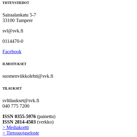
YHTEYSTIEDOT
Sairaalankatu 5-7
33100 Tampere
svl@svk.fi
0114470-0
Facebook
ILMOITUKSET
suomenviikkolehti@svk.fi
TILAUKSET
svltilaukset@svk.fi
040 775 7200
ISSN 0355-5976
(painettu)
ISSN 2814-4503
(verkko)
> Mediakortti
> Tietosuojaseloste