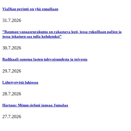
ViaDian perintö on yhä ennallaan
31.7.2026
”Rauman vapaaseurakunta on rakastava koti, jossa rukoillaan paljon ja
jossa jokainen saa tulla kohdatuksi”
30.7.2026
Radikaali sanoma lasten tulevaisuudesta ja toivosta
29.7.2026
Lähetystyötä lukiossa
28.7.2026
Hartaus: Minun sieluni janoaa Jumalaa
27.7.2026