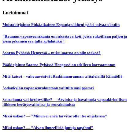
Luetuimmat
Muistokirjoitus: Pitkäaikainen Espanjan lähetti pääsi taivaan kotiin
”Rauman vapaaseurakunta on rakastava koti, jossa rukoillaan paljon ja
jossa jokainen saa tulla kohdatuksi”
Saarna Pyhässä Hengessä – miksi saarna on niin tärkeä?
Pääkirjoitus: Saarna Pyhässä Hengessä on edelleen korvaamaton
Mitä katsot – vahvuusetsivät Raskinnanrannan telttaleirillä Kihniöllä
Sodankylän vapaaseurakuntaan valittiin uusi pastori
Seurakunta vai herätysliike? — Arvioita ja havaintoja vapaakirkollisen
liikkeen herätysvaiheista ja seurakunnista
Miksi uskon? — ”Minun ei enää tarvitse olla itse ohjaksissa”
Miksi uskon? — ”Aivan ihmeellisiä juttuja tapahtui”