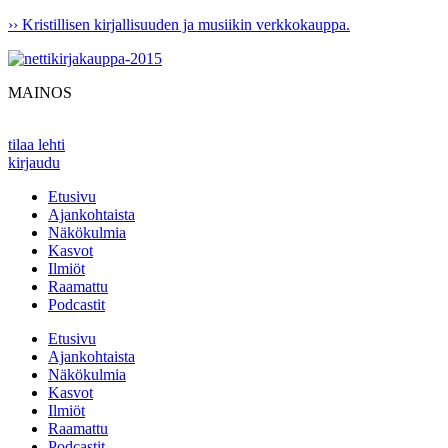
Mene
›› Kristillisen kirjallisuuden ja musiikin verkkokauppa.
sisältöön
MAINOS
tilaa lehti
kirjaudu
Etusivu
Ajankohtaista
Näkökulmia
Kasvot
Ilmiöt
Raamattu
Podcastit
Etusivu
Ajankohtaista
Näkökulmia
Kasvot
Ilmiöt
Raamattu
Podcastit