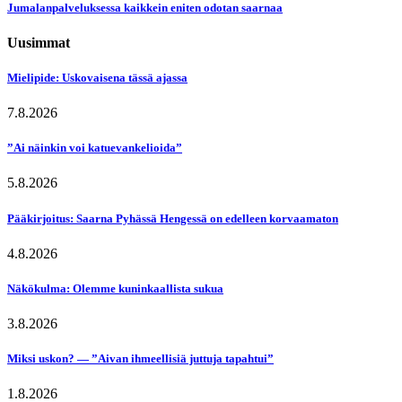
Jumalanpalveluksessa kaikkein eniten odotan saarnaa
Uusimmat
Mielipide: Uskovaisena tässä ajassa
7.8.2026
”Ai näinkin voi katuevankelioida”
5.8.2026
Pääkirjoitus: Saarna Pyhässä Hengessä on edelleen korvaamaton
4.8.2026
Näkökulma: Olemme kuninkaallista sukua
3.8.2026
Miksi uskon? — ”Aivan ihmeellisiä juttuja tapahtui”
1.8.2026