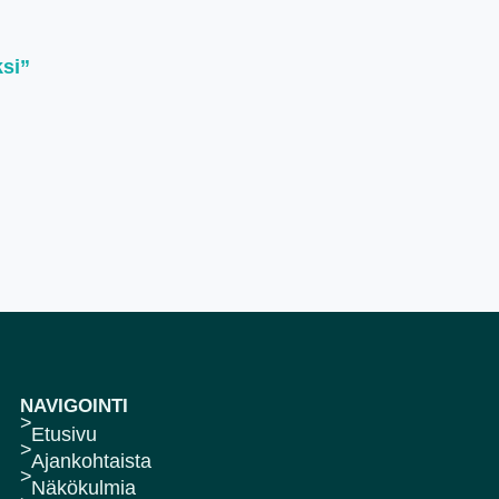
ksi”
NAVIGOINTI
Etusivu
Ajankohtaista
Näkökulmia