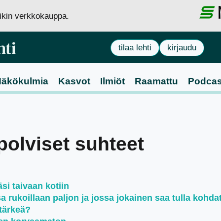
siikin verkkokauppa.
tilaa lehti
kirjaudu
äkökulmia
Kasvot
Ilmiöt
Raamattu
Podcas
upolviset suhteet
si taivaan kotiin
rukoillaan paljon ja jossa jokainen saa tulla kohda
tärkeä?