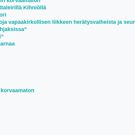
een korvaamaton
aleirillä Kihniöllä
ori
oja vapaakirkollisen liikkeen herätysvaiheista ja seu
ohjaksissa”
i”
aarnaa
n korvaamaton