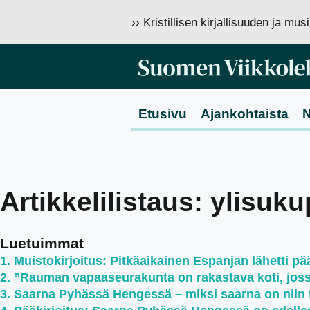
›› Kristillisen kirjallisuuden ja mu
Etusivu
Ajankohtaista
N
Artikkelilistaus: ylisuk
Luetuimmat
Muistokirjoitus: Pitkäaikainen Espanjan lähetti pää
”Rauman vapaaseurakunta on rakastava koti, jossa 
Saarna Pyhässä Hengessä – miksi saarna on niin 