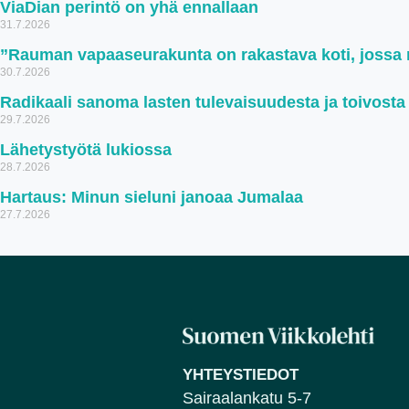
ViaDian perintö on yhä ennallaan
31.7.2026
”Rauman vapaaseurakunta on rakastava koti, jossa ru
30.7.2026
Radikaali sanoma lasten tulevaisuudesta ja toivosta
29.7.2026
Lähetystyötä lukiossa
28.7.2026
Hartaus: Minun sieluni janoaa Jumalaa
27.7.2026
YHTEYSTIEDOT
Sairaalankatu 5-7