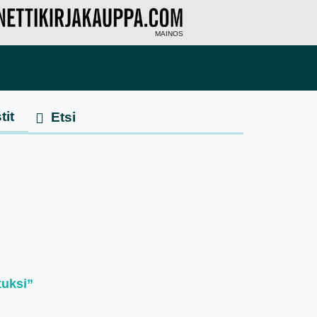
MAINOS
tit
tuksi”