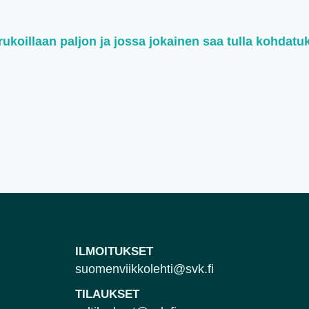
koillaan paljon ja jossa jokainen saa tulla kohdatu
ILMOITUKSET
suomenviikkolehti@svk.fi
TILAUKSET