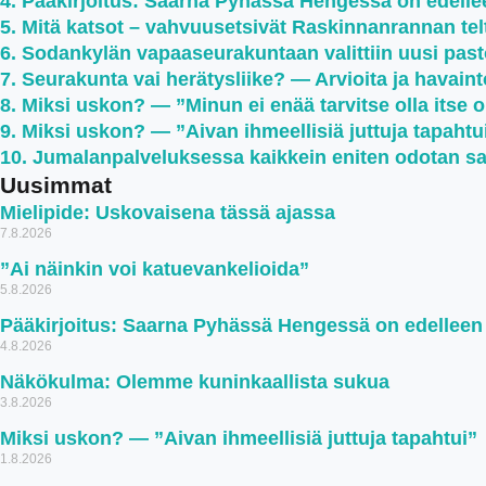
Pääkirjoitus: Saarna Pyhässä Hengessä on edell
Mitä katsot – vahvuusetsivät Raskinnanrannan teltt
Sodankylän vapaaseurakuntaan valittiin uusi past
Seurakunta vai herätysliike? — Arvioita ja havaint
Miksi uskon? — ”Minun ei enää tarvitse olla itse 
Miksi uskon? — ”Aivan ihmeellisiä juttuja tapahtu
Jumalanpalveluksessa kaikkein eniten odotan s
Uusimmat
Mielipide: Uskovaisena tässä ajassa
7.8.2026
”Ai näinkin voi katuevankelioida”
5.8.2026
Pääkirjoitus: Saarna Pyhässä Hengessä on edellee
4.8.2026
Näkökulma: Olemme kuninkaallista sukua
3.8.2026
Miksi uskon? — ”Aivan ihmeellisiä juttuja tapahtui”
1.8.2026