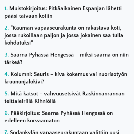
Muistokirjoitus: Pitkäaikainen Espanjan lähetti
pääsi taivaan kotiin
”Rauman vapaaseurakunta on rakastava koti,
jossa rukoillaan paljon ja jossa jokainen saa tulla
kohdatuksi”
Saarna Pyhässä Hengessä – miksi saarna on niin
tärkeä?
Kolumni: Seuris – kiva kokemus vai nuorisotyön
kruununjalokivi?
Mitä katsot – vahvuusetsivät Raskinnanrannan
telttaleirillä Kihniöllä
Pääkirjoitus: Saarna Pyhässä Hengessä on
edelleen korvaamaton
Sodankylän vapaaseurakuntaan valittiin uusi