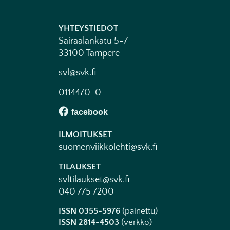
YHTEYSTIEDOT
Sairaalankatu 5-7
33100 Tampere
svl@svk.fi
0114470-0
ILMOITUKSET
suomenviikkolehti@svk.fi
TILAUKSET
svltilaukset@svk.fi
040 775 7200
ISSN 0355-5976
(painettu)
ISSN 2814-4503
(verkko)