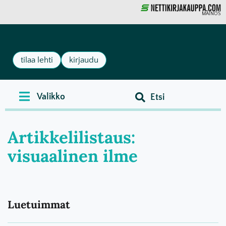
MAINOS
tilaa lehti
kirjaudu
Artikkelilistaus:
visuaalinen ilme
Luetuimmat