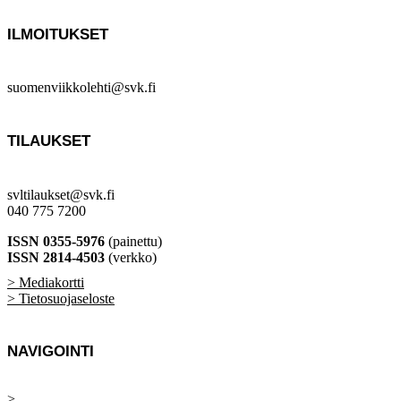
ILMOITUKSET
suomenviikkolehti@svk.fi
TILAUKSET
svltilaukset@svk.fi
040 775 7200
ISSN 0355-5976
(painettu)
ISSN 2814-4503
(verkko)
> Mediakortti
> Tietosuojaseloste
NAVIGOINTI