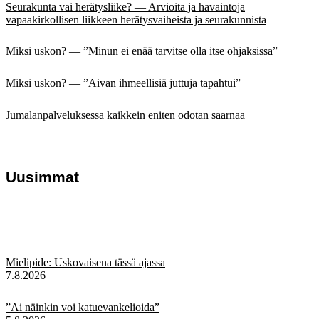
Seurakunta vai herätysliike? — Arvioita ja havaintoja
vapaakirkollisen liikkeen herätysvaiheista ja seurakunnista
Miksi uskon? — ”Minun ei enää tarvitse olla itse ohjaksissa”
Miksi uskon? — ”Aivan ihmeellisiä juttuja tapahtui”
Jumalanpalveluksessa kaikkein eniten odotan saarnaa
Uusimmat
Mielipide: Uskovaisena tässä ajassa
7.8.2026
”Ai näinkin voi katuevankelioida”