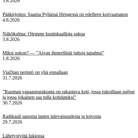
5.8.2026
Pääkirjoitus: Saarna Pyhässä Hengessä on edelleen korvaamaton
4.8.2026
Näkökulma: Olemme kuninkaallista sukua
3.8.2026
Miksi uskon? — ”Aivan ihmeellisiä juttuja tapahtui”
1.8.2026
ViaDian perintö on yhä ennallaan
31.7.2026
”Rauman vapaaseurakunta on rakastava koti, jossa rukoillaan paljon
ja jossa jokainen saa tulla kohdatuksi”
30.7.2026
Radikaali sanoma lasten tulevaisuudesta ja toivosta
29.7.2026
Lähetystyötä lukiossa