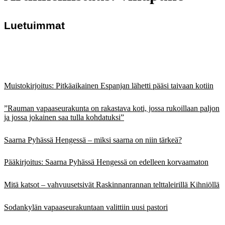
Luetuimmat
Muistokirjoitus: Pitkäaikainen Espanjan lähetti pääsi taivaan kotiin
”Rauman vapaaseurakunta on rakastava koti, jossa rukoillaan paljon
ja jossa jokainen saa tulla kohdatuksi”
Saarna Pyhässä Hengessä – miksi saarna on niin tärkeä?
Pääkirjoitus: Saarna Pyhässä Hengessä on edelleen korvaamaton
Mitä katsot – vahvuusetsivät Raskinnanrannan telttaleirillä Kihniöllä
Sodankylän vapaaseurakuntaan valittiin uusi pastori