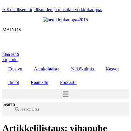
Mene
›› Kristillisen kirjallisuuden ja musiikin verkkokauppa.
sisältöön
MAINOS
tilaa lehti
kirjaudu
Etusivu
Ajankohtaista
Näkökulmia
Kasvot
Ilmiöt
Raamattu
Podcastit
Search
Search
Artikkelilistaus: vihapuhe