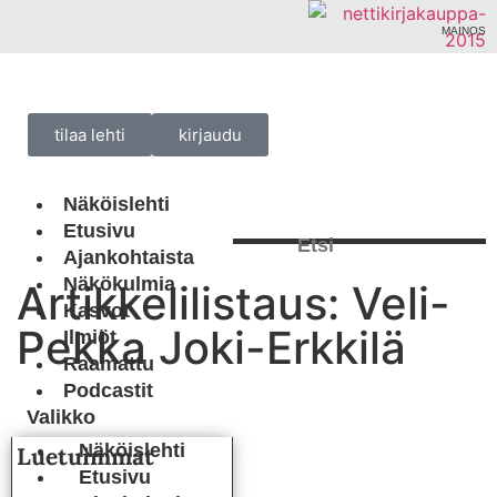
MAINOS
tilaa lehti
kirjaudu
Näköislehti
Etusivu
Ajankohtaista
Näkökulmia
Artikkelilistaus: Veli-
Kasvot
Pekka Joki-Erkkilä
Ilmiöt
Raamattu
Podcastit
Näköislehti
Luetuimmat
Etusivu