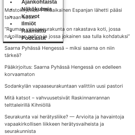
Ajankohtaista
Näkökulmia
Muistokirjoitus: Pitkäaikainen Espanjan lähetti pääsi
Kasvot
taivaan kotiin
Ilmiöt
”Rauman vapaaseurakunta on rakastava koti, jossa
Raamattu
rukoillaan paljon ja jossa jokainen saa tulla kohdatuksi”
Podcastit
Saarna Pyhässä Hengessä – miksi saarna on niin
tärkeä?
Pääkirjoitus: Saarna Pyhässä Hengessä on edelleen
korvaamaton
Sodankylän vapaaseurakuntaan valittiin uusi pastori
Mitä katsot – vahvuusetsivät Raskinnanrannan
telttaleirillä Kihniöllä
Seurakunta vai herätysliike? — Arvioita ja havaintoja
vapaakirkollisen liikkeen herätysvaiheista ja
seurakunnista