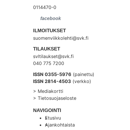
0114470-0
ILMOITUKSET
suomenviikkolehti@svk.fi
TILAUKSET
svltilaukset@svk.fi
040 775 7200
ISSN 0355-5976
(painettu)
ISSN 2814-4503
(verkko)
> Mediakortti
> Tietosuojaseloste
NAVIGOINTI
Etusivu
Ajankohtaista