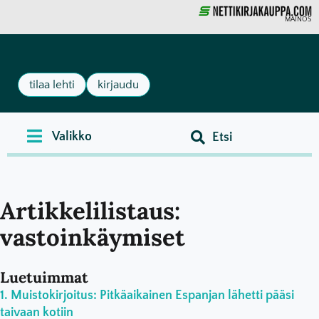
MAINOS
tilaa lehti
kirjaudu
Artikkelilistaus:
vastoinkäymiset
Luetuimmat
Muistokirjoitus: Pitkäaikainen Espanjan lähetti pääsi
taivaan kotiin