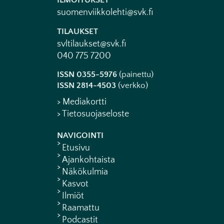
ILMOITUKSET
suomenviikkolehti@svk.fi
TILAUKSET
svltilaukset@svk.fi
040 775 7200
ISSN 0355-5976
(painettu)
ISSN 2814-4503
(verkko)
> Mediakortti
> Tietosuojaseloste
NAVIGOINTI
Etusivu
Ajankohtaista
Näkökulmia
Kasvot
Ilmiöt
Raamattu
Podcastit