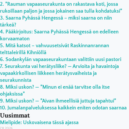
”Rauman vapaaseurakunta on rakastava koti, jossa
rukoillaan paljon ja jossa jokainen saa tulla kohdatuksi”
Saarna Pyhässä Hengessä – miksi saarna on niin
tärkeä?
Pääkirjoitus: Saarna Pyhässä Hengessä on edelleen
korvaamaton
Mitä katsot – vahvuusetsivät Raskinnanrannan
telttaleirillä Kihniöllä
Sodankylän vapaaseurakuntaan valittiin uusi pastori
Seurakunta vai herätysliike? — Arvioita ja havaintoja
vapaakirkollisen liikkeen herätysvaiheista ja
seurakunnista
Miksi uskon? — ”Minun ei enää tarvitse olla itse
ohjaksissa”
Miksi uskon? — ”Aivan ihmeellisiä juttuja tapahtui”
Jumalanpalveluksessa kaikkein eniten odotan saarnaa
Uusimmat
Mielipide: Uskovaisena tässä ajassa
7.8.2026