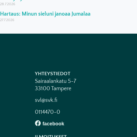
28.7.2026
Hartaus: Minun sieluni janoaa Jumalaa
27.7.2026
YHTEYSTIEDOT
Sairaalankatu 5-7
33100 Tampere
svl@svk.fi
0114470-0