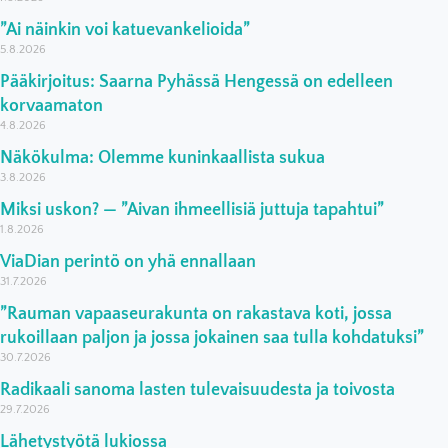
”Ai näinkin voi katuevankelioida”
5.8.2026
Pääkirjoitus: Saarna Pyhässä Hengessä on edelleen
korvaamaton
4.8.2026
Näkökulma: Olemme kuninkaallista sukua
3.8.2026
Miksi uskon? — ”Aivan ihmeellisiä juttuja tapahtui”
1.8.2026
ViaDian perintö on yhä ennallaan
31.7.2026
”Rauman vapaaseurakunta on rakastava koti, jossa
rukoillaan paljon ja jossa jokainen saa tulla kohdatuksi”
30.7.2026
Radikaali sanoma lasten tulevaisuudesta ja toivosta
29.7.2026
Lähetystyötä lukiossa