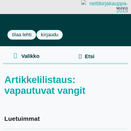
MAINOS
tilaa lehti
kirjaudu
Artikkelilistaus:
vapautuvat vangit
Luetuimmat