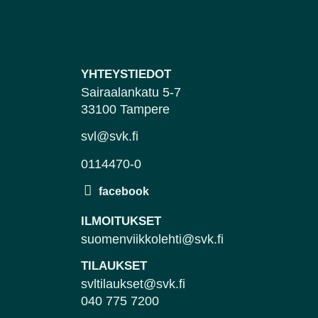
YHTEYSTIEDOT
Sairaalankatu 5-7
33100 Tampere
svl@svk.fi
0114470-0
ILMOITUKSET
suomenviikkolehti@svk.fi
TILAUKSET
svltilaukset@svk.fi
040 775 7200