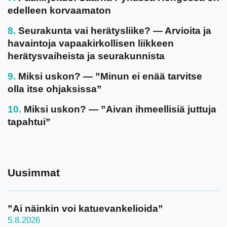
edelleen korvaamaton
Seurakunta vai herätysliike? — Arvioita ja
havaintoja vapaakirkollisen liikkeen
herätysvaiheista ja seurakunnista
Miksi uskon? — ”Minun ei enää tarvitse
olla itse ohjaksissa”
Miksi uskon? — ”Aivan ihmeellisiä juttuja
tapahtui”
Uusimmat
”Ai näinkin voi katuevankelioida”
5.8.2026