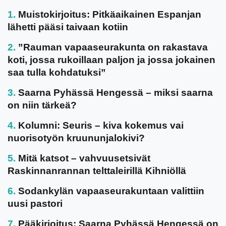
Muistokirjoitus: Pitkäaikainen Espanjan
lähetti pääsi taivaan kotiin
”Rauman vapaaseurakunta on rakastava
koti, jossa rukoillaan paljon ja jossa jokainen
saa tulla kohdatuksi”
Saarna Pyhässä Hengessä – miksi saarna
on niin tärkeä?
Kolumni: Seuris – kiva kokemus vai
nuorisotyön kruununjalokivi?
Mitä katsot – vahvuusetsivät
Raskinnanrannan telttaleirillä Kihniöllä
Sodankylän vapaaseurakuntaan valittiin
uusi pastori
Pääkirjoitus: Saarna Pyhässä Hengessä on