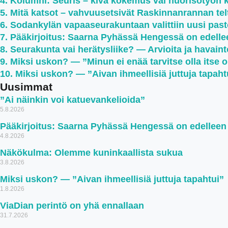
Kolumni: Seuris – kiva kokemus vai nuorisotyön 
Mitä katsot – vahvuusetsivät Raskinnanrannan teltt
Sodankylän vapaaseurakuntaan valittiin uusi past
Pääkirjoitus: Saarna Pyhässä Hengessä on edell
Seurakunta vai herätysliike? — Arvioita ja havaint
Miksi uskon? — ”Minun ei enää tarvitse olla itse 
Miksi uskon? — ”Aivan ihmeellisiä juttuja tapaht
Uusimmat
”Ai näinkin voi katuevankelioida”
5.8.2026
Pääkirjoitus: Saarna Pyhässä Hengessä on edellee
4.8.2026
Näkökulma: Olemme kuninkaallista sukua
3.8.2026
Miksi uskon? — ”Aivan ihmeellisiä juttuja tapahtui”
1.8.2026
ViaDian perintö on yhä ennallaan
31.7.2026