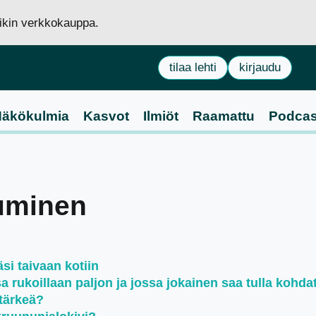
siikin verkkokauppa.
tilaa lehti
kirjaudu
äkökulmia
Kasvot
Ilmiöt
Raamattu
Podcas
tuminen
si taivaan kotiin
rukoillaan paljon ja jossa jokainen saa tulla kohda
tärkeä?