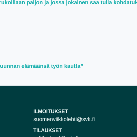
koillaan paljon ja jossa jokainen saa tulla kohdatu
suunnan elämäänsä työn kautta”
ILMOITUKSET
suomenviikkolehti@svk.fi
TILAUKSET