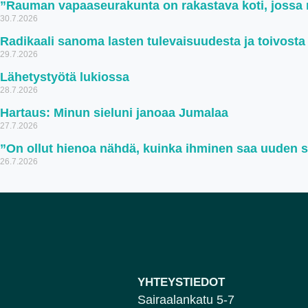
”Rauman vapaaseurakunta on rakastava koti, jossa ru
30.7.2026
Radikaali sanoma lasten tulevaisuudesta ja toivosta
29.7.2026
Lähetystyötä lukiossa
28.7.2026
Hartaus: Minun sieluni janoaa Jumalaa
27.7.2026
”On ollut hienoa nähdä, kuinka ihminen saa uuden 
26.7.2026
YHTEYSTIEDOT
Sairaalankatu 5-7