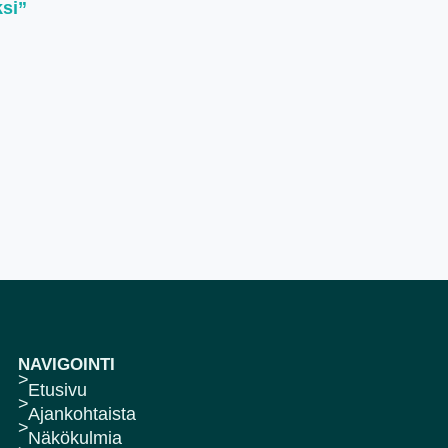
ksi”
NAVIGOINTI
Etusivu
Ajankohtaista
Näkökulmia