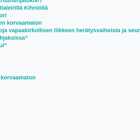
kruununjalokivi?
aleirillä Kihniöllä
ori
een korvaamaton
oja vapaakirkollisen liikkeen herätysvaiheista ja seu
ohjaksissa”
ui”
n korvaamaton