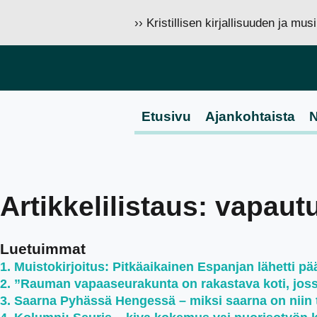
›› Kristillisen kirjallisuuden ja mu
Etusivu
Ajankohtaista
N
Artikkelilistaus: vapau
Luetuimmat
Muistokirjoitus: Pitkäaikainen Espanjan lähetti pää
”Rauman vapaaseurakunta on rakastava koti, jossa 
Saarna Pyhässä Hengessä – miksi saarna on niin 