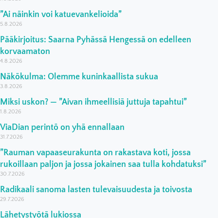
”Ai näinkin voi katuevankelioida”
5.8.2026
Pääkirjoitus: Saarna Pyhässä Hengessä on edelleen
korvaamaton
4.8.2026
Näkökulma: Olemme kuninkaallista sukua
3.8.2026
Miksi uskon? — ”Aivan ihmeellisiä juttuja tapahtui”
1.8.2026
ViaDian perintö on yhä ennallaan
31.7.2026
”Rauman vapaaseurakunta on rakastava koti, jossa
rukoillaan paljon ja jossa jokainen saa tulla kohdatuksi”
30.7.2026
Radikaali sanoma lasten tulevaisuudesta ja toivosta
29.7.2026
Lähetystyötä lukiossa