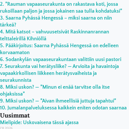
”Rauman vapaaseurakunta on rakastava koti, jossa
rukoillaan paljon ja jossa jokainen saa tulla kohdatuksi”
Saarna Pyhässä Hengessä – miksi saarna on niin
tärkeä?
Mitä katsot – vahvuusetsivät Raskinnanrannan
telttaleirillä Kihniöllä
Pääkirjoitus: Saarna Pyhässä Hengessä on edelleen
korvaamaton
Sodankylän vapaaseurakuntaan valittiin uusi pastori
Seurakunta vai herätysliike? — Arvioita ja havaintoja
vapaakirkollisen liikkeen herätysvaiheista ja
seurakunnista
Miksi uskon? — ”Minun ei enää tarvitse olla itse
ohjaksissa”
Miksi uskon? — ”Aivan ihmeellisiä juttuja tapahtui”
Jumalanpalveluksessa kaikkein eniten odotan saarnaa
Uusimmat
Mielipide: Uskovaisena tässä ajassa
7.8.2026