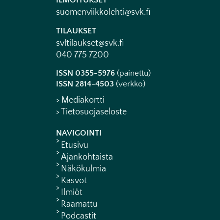
ILMOITUKSET
suomenviikkolehti@svk.fi
TILAUKSET
svltilaukset@svk.fi
040 775 7200
ISSN 0355-5976
(painettu)
ISSN 2814-4503
(verkko)
> Mediakortti
> Tietosuojaseloste
NAVIGOINTI
Etusivu
Ajankohtaista
Näkökulmia
Kasvot
Ilmiöt
Raamattu
Podcastit