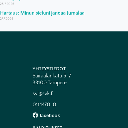
28.7.2026
Hartaus: Minun sieluni janoaa Jumalaa
27.7.2026
YHTEYSTIEDOT
Sairaalankatu 5-7
33100 Tampere
svl@svk.fi
0114470-0