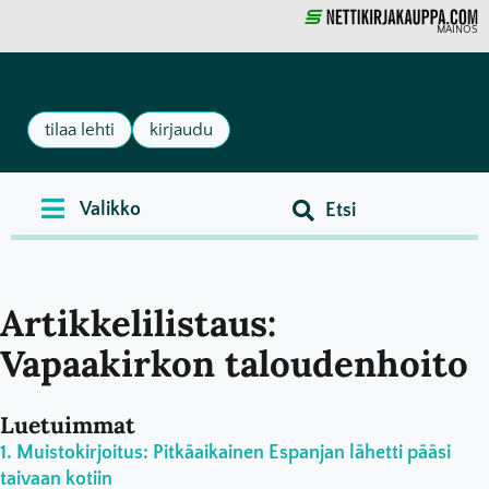
MAINOS
tilaa lehti
kirjaudu
Artikkelilistaus:
Vapaakirkon taloudenhoito
Luetuimmat
Muistokirjoitus: Pitkäaikainen Espanjan lähetti pääsi
taivaan kotiin