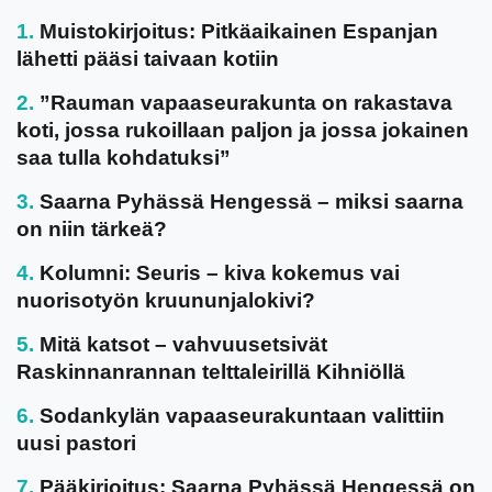
Muistokirjoitus: Pitkäaikainen Espanjan
lähetti pääsi taivaan kotiin
”Rauman vapaaseurakunta on rakastava
koti, jossa rukoillaan paljon ja jossa jokainen
saa tulla kohdatuksi”
Saarna Pyhässä Hengessä – miksi saarna
on niin tärkeä?
Kolumni: Seuris – kiva kokemus vai
nuorisotyön kruununjalokivi?
Mitä katsot – vahvuusetsivät
Raskinnanrannan telttaleirillä Kihniöllä
Sodankylän vapaaseurakuntaan valittiin
uusi pastori
Pääkirjoitus: Saarna Pyhässä Hengessä on