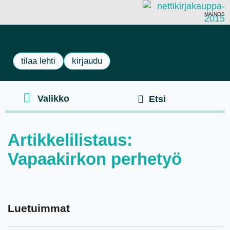
MAINOS
tilaa lehti
kirjaudu
Artikkelilistaus:
Vapaakirkon perhetyö
Luetuimmat