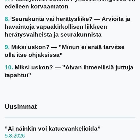
edelleen korvaamaton
Seurakunta vai herätysliike? — Arvioita ja
havaintoja vapaakirkollisen liikkeen
herätysvaiheista ja seurakunnista
Miksi uskon? — ”Minun ei enää tarvitse
olla itse ohjaksissa”
Miksi uskon? — ”Aivan ihmeellisiä juttuja
tapahtui”
Uusimmat
”Ai näinkin voi katuevankelioida”
5.8.2026