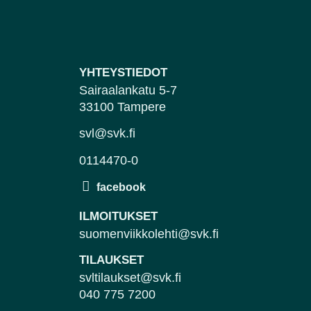
YHTEYSTIEDOT
Sairaalankatu 5-7
33100 Tampere
svl@svk.fi
0114470-0
ILMOITUKSET
suomenviikkolehti@svk.fi
TILAUKSET
svltilaukset@svk.fi
040 775 7200