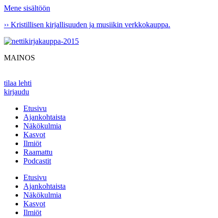
Mene sisältöön
›› Kristillisen kirjallisuuden ja musiikin verkkokauppa.
MAINOS
tilaa lehti
kirjaudu
Etusivu
Ajankohtaista
Näkökulmia
Kasvot
Ilmiöt
Raamattu
Podcastit
Etusivu
Ajankohtaista
Näkökulmia
Kasvot
Ilmiöt