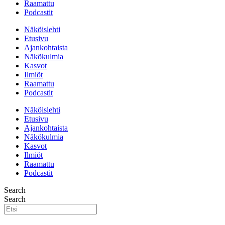
Raamattu
Podcastit
Näköislehti
Etusivu
Ajankohtaista
Näkökulmia
Kasvot
Ilmiöt
Raamattu
Podcastit
Näköislehti
Etusivu
Ajankohtaista
Näkökulmia
Kasvot
Ilmiöt
Raamattu
Podcastit
Search
Search