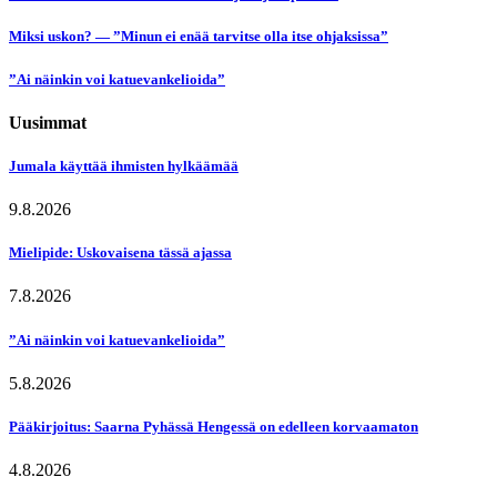
Miksi uskon? — ”Minun ei enää tarvitse olla itse ohjaksissa”
”Ai näinkin voi katuevankelioida”
Uusimmat
Jumala käyttää ihmisten hylkäämää
9.8.2026
Mielipide: Uskovaisena tässä ajassa
7.8.2026
”Ai näinkin voi katuevankelioida”
5.8.2026
Pääkirjoitus: Saarna Pyhässä Hengessä on edelleen korvaamaton
4.8.2026