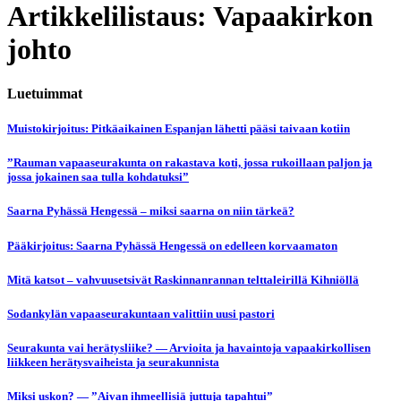
Artikkelilistaus: Vapaakirkon
johto
Luetuimmat
Muistokirjoitus: Pitkäaikainen Espanjan lähetti pääsi taivaan kotiin
”Rauman vapaaseurakunta on rakastava koti, jossa rukoillaan paljon ja
jossa jokainen saa tulla kohdatuksi”
Saarna Pyhässä Hengessä – miksi saarna on niin tärkeä?
Pääkirjoitus: Saarna Pyhässä Hengessä on edelleen korvaamaton
Mitä katsot – vahvuusetsivät Raskinnanrannan telttaleirillä Kihniöllä
Sodankylän vapaaseurakuntaan valittiin uusi pastori
Seurakunta vai herätysliike? — Arvioita ja havaintoja vapaakirkollisen
liikkeen herätysvaiheista ja seurakunnista
Miksi uskon? — ”Aivan ihmeellisiä juttuja tapahtui”