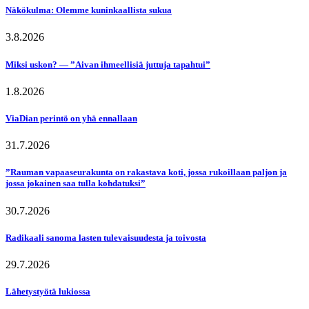
Näkökulma: Olemme kuninkaallista sukua
3.8.2026
Miksi uskon? — ”Aivan ihmeellisiä juttuja tapahtui”
1.8.2026
ViaDian perintö on yhä ennallaan
31.7.2026
”Rauman vapaaseurakunta on rakastava koti, jossa rukoillaan paljon ja
jossa jokainen saa tulla kohdatuksi”
30.7.2026
Radikaali sanoma lasten tulevaisuudesta ja toivosta
29.7.2026
Lähetystyötä lukiossa