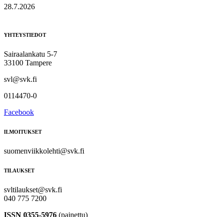
28.7.2026
YHTEYSTIEDOT
Sairaalankatu 5-7
33100 Tampere
svl@svk.fi
0114470-0
Facebook
ILMOITUKSET
suomenviikkolehti@svk.fi
TILAUKSET
svltilaukset@svk.fi
040 775 7200
ISSN 0355-5976
(painettu)