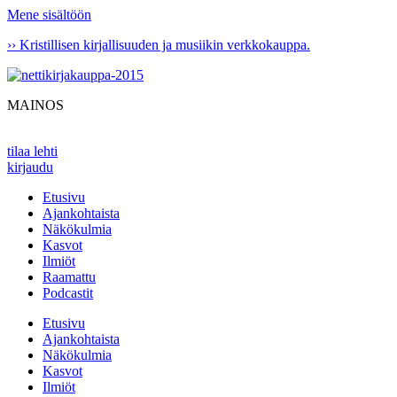
Mene sisältöön
›› Kristillisen kirjallisuuden ja musiikin verkkokauppa.
MAINOS
tilaa lehti
kirjaudu
Etusivu
Ajankohtaista
Näkökulmia
Kasvot
Ilmiöt
Raamattu
Podcastit
Etusivu
Ajankohtaista
Näkökulmia
Kasvot
Ilmiöt