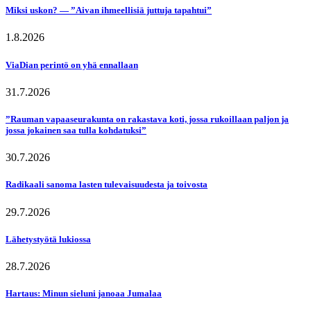
Miksi uskon? — ”Aivan ihmeellisiä juttuja tapahtui”
1.8.2026
ViaDian perintö on yhä ennallaan
31.7.2026
”Rauman vapaaseurakunta on rakastava koti, jossa rukoillaan paljon ja
jossa jokainen saa tulla kohdatuksi”
30.7.2026
Radikaali sanoma lasten tulevaisuudesta ja toivosta
29.7.2026
Lähetystyötä lukiossa
28.7.2026
Hartaus: Minun sieluni janoaa Jumalaa