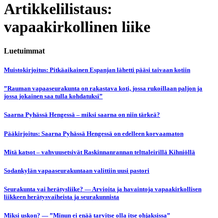
Artikkelilistaus:
vapaakirkollinen liike
Luetuimmat
Muistokirjoitus: Pitkäaikainen Espanjan lähetti pääsi taivaan kotiin
”Rauman vapaaseurakunta on rakastava koti, jossa rukoillaan paljon ja
jossa jokainen saa tulla kohdatuksi”
Saarna Pyhässä Hengessä – miksi saarna on niin tärkeä?
Pääkirjoitus: Saarna Pyhässä Hengessä on edelleen korvaamaton
Mitä katsot – vahvuusetsivät Raskinnanrannan telttaleirillä Kihniöllä
Sodankylän vapaaseurakuntaan valittiin uusi pastori
Seurakunta vai herätysliike? — Arvioita ja havaintoja vapaakirkollisen
liikkeen herätysvaiheista ja seurakunnista
Miksi uskon? — ”Minun ei enää tarvitse olla itse ohjaksissa”