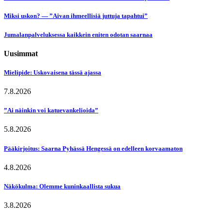
Miksi uskon? — ”Aivan ihmeellisiä juttuja tapahtui”
Jumalanpalveluksessa kaikkein eniten odotan saarnaa
Uusimmat
Mielipide: Uskovaisena tässä ajassa
7.8.2026
”Ai näinkin voi katuevankelioida”
5.8.2026
Pääkirjoitus: Saarna Pyhässä Hengessä on edelleen korvaamaton
4.8.2026
Näkökulma: Olemme kuninkaallista sukua
3.8.2026