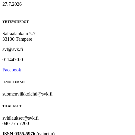
27.7.2026
YHTEYSTIEDOT
Sairaalankatu 5-7
33100 Tampere
svl@svk.fi
0114470-0
Facebook
ILMOITUKSET
suomenviikkolehti@svk.fi
TILAUKSET
svltilaukset@svk.fi
040 775 7200
ISSN 0355-5976
(painettu)