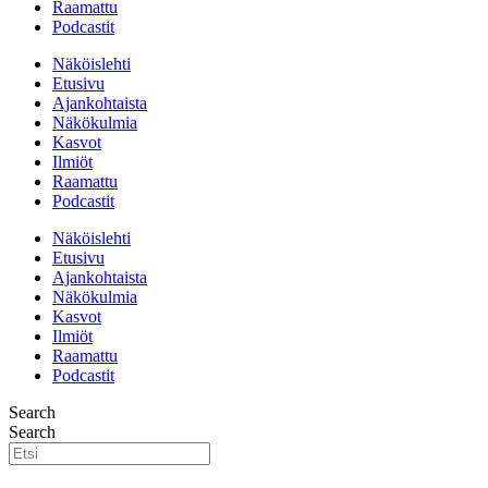
Raamattu
Podcastit
Näköislehti
Etusivu
Ajankohtaista
Näkökulmia
Kasvot
Ilmiöt
Raamattu
Podcastit
Näköislehti
Etusivu
Ajankohtaista
Näkökulmia
Kasvot
Ilmiöt
Raamattu
Podcastit
Search
Search