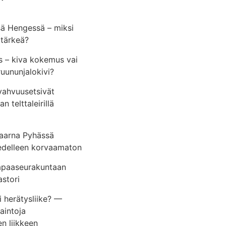
ä Hengessä – miksi
 tärkeä?
s – kiva kokemus vai
uununjalokivi?
vahvuusetsivät
 telttaleirillä
Saarna Pyhässä
edelleen korvaamaton
apaaseurakuntaan
astori
 herätysliike? —
vaintoja
en liikkeen