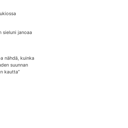
lukiossa
 sieluni janoaa
oa nähdä, kuinka
uden suunnan
n kautta”