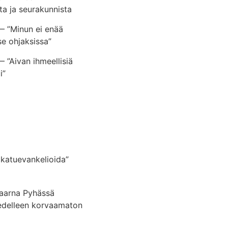
ta ja seurakunnista
— ”Minun ei enää
tse ohjaksissa”
 ”Aivan ihmeellisiä
i”
i katuevankelioida”
Saarna Pyhässä
edelleen korvaamaton