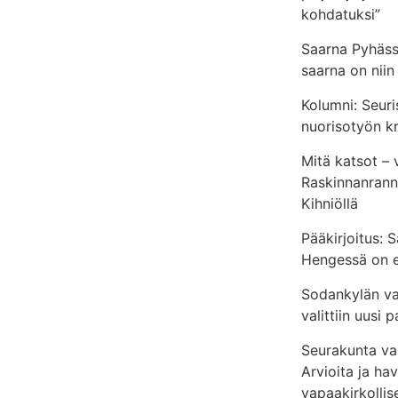
kohdatuksi”
Saarna Pyhäss
saarna on niin
Kolumni: Seuri
nuorisotyön kr
Mitä katsot – 
Raskinnanrannan
Kihniöllä
Pääkirjoitus: 
Hengessä on 
Sodankylän v
valittiin uusi p
Seurakunta vai
Arvioita ja ha
vapaakirkollis