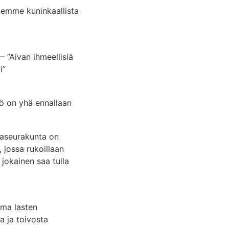
emme kuninkaallista
 ”Aivan ihmeellisiä
i”
ö on yhä ennallaan
aseurakunta on
, jossa rukoillaan
 jokainen saa tulla
oma lasten
a ja toivosta