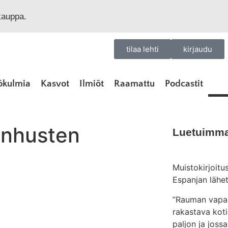
okauppa.
tilaa lehti
kirjaudu
ökulmia
Kasvot
Ilmiöt
Raamattu
Podcastit
vanhusten
Luetuimma
Muistokirjoitu
Espanjan lähet
”Rauman vapa
rakastava koti
paljon ja jossa