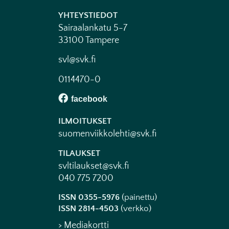
YHTEYSTIEDOT
Sairaalankatu 5-7
33100 Tampere
svl@svk.fi
0114470-0
ILMOITUKSET
suomenviikkolehti@svk.fi
TILAUKSET
svltilaukset@svk.fi
040 775 7200
ISSN 0355-5976
(painettu)
ISSN 2814-4503
(verkko)
> Mediakortti