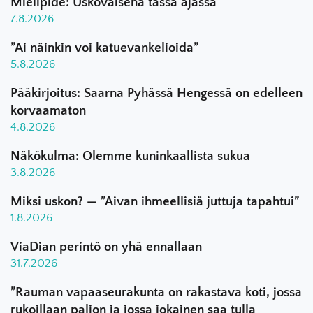
Mielipide: Uskovaisena tässä ajassa
7.8.2026
”Ai näinkin voi katuevankelioida”
5.8.2026
Pääkirjoitus: Saarna Pyhässä Hengessä on edelleen
korvaamaton
4.8.2026
Näkökulma: Olemme kuninkaallista sukua
3.8.2026
Miksi uskon? — ”Aivan ihmeellisiä juttuja tapahtui”
1.8.2026
ViaDian perintö on yhä ennallaan
31.7.2026
”Rauman vapaaseurakunta on rakastava koti, jossa
rukoillaan paljon ja jossa jokainen saa tulla