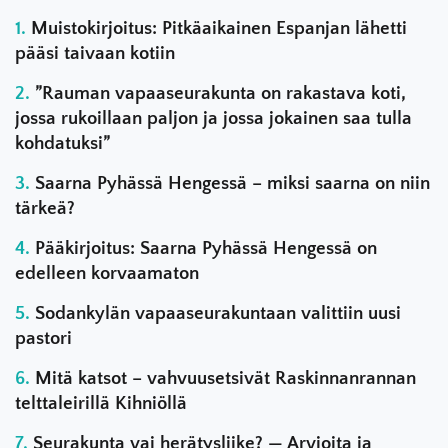
Muistokirjoitus: Pitkäaikainen Espanjan lähetti
pääsi taivaan kotiin
”Rauman vapaaseurakunta on rakastava koti,
jossa rukoillaan paljon ja jossa jokainen saa tulla
kohdatuksi”
Saarna Pyhässä Hengessä – miksi saarna on niin
tärkeä?
Pääkirjoitus: Saarna Pyhässä Hengessä on
edelleen korvaamaton
Sodankylän vapaaseurakuntaan valittiin uusi
pastori
Mitä katsot – vahvuusetsivät Raskinnanrannan
telttaleirillä Kihniöllä
Seurakunta vai herätysliike? — Arvioita ja