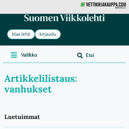
MAINOS
tilaa lehti
kirjaudu
Artikkelilistaus:
vanhukset
Luetuimmat