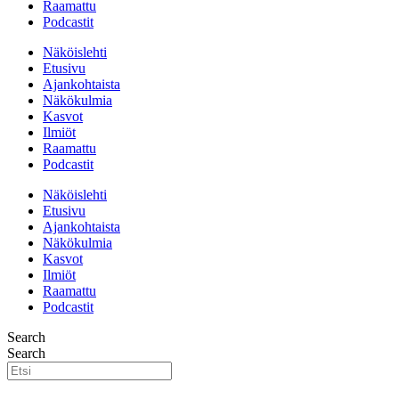
Raamattu
Podcastit
Näköislehti
Etusivu
Ajankohtaista
Näkökulmia
Kasvot
Ilmiöt
Raamattu
Podcastit
Näköislehti
Etusivu
Ajankohtaista
Näkökulmia
Kasvot
Ilmiöt
Raamattu
Podcastit
Search
Search