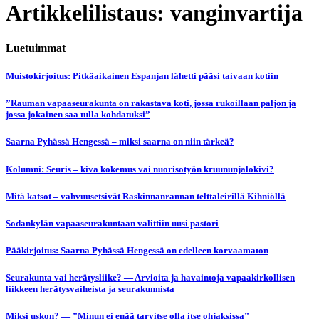
Artikkelilistaus: vanginvartija
Luetuimmat
Muistokirjoitus: Pitkäaikainen Espanjan lähetti pääsi taivaan kotiin
”Rauman vapaaseurakunta on rakastava koti, jossa rukoillaan paljon ja
jossa jokainen saa tulla kohdatuksi”
Saarna Pyhässä Hengessä – miksi saarna on niin tärkeä?
Kolumni: Seuris – kiva kokemus vai nuorisotyön kruununjalokivi?
Mitä katsot – vahvuusetsivät Raskinnanrannan telttaleirillä Kihniöllä
Sodankylän vapaaseurakuntaan valittiin uusi pastori
Pääkirjoitus: Saarna Pyhässä Hengessä on edelleen korvaamaton
Seurakunta vai herätysliike? — Arvioita ja havaintoja vapaakirkollisen
liikkeen herätysvaiheista ja seurakunnista
Miksi uskon? — ”Minun ei enää tarvitse olla itse ohjaksissa”