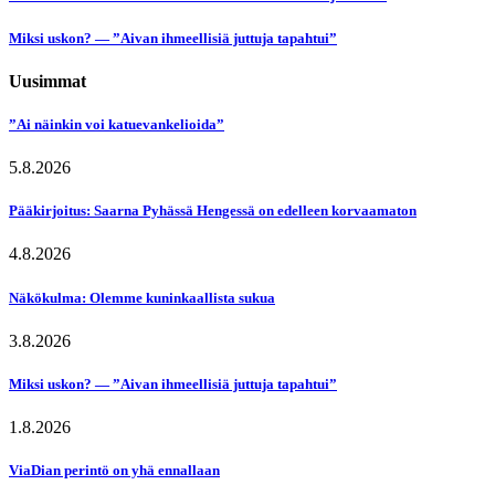
Miksi uskon? — ”Aivan ihmeellisiä juttuja tapahtui”
Uusimmat
”Ai näinkin voi katuevankelioida”
5.8.2026
Pääkirjoitus: Saarna Pyhässä Hengessä on edelleen korvaamaton
4.8.2026
Näkökulma: Olemme kuninkaallista sukua
3.8.2026
Miksi uskon? — ”Aivan ihmeellisiä juttuja tapahtui”
1.8.2026
ViaDian perintö on yhä ennallaan