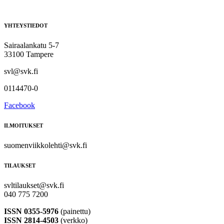
YHTEYSTIEDOT
Sairaalankatu 5-7
33100 Tampere
svl@svk.fi
0114470-0
Facebook
ILMOITUKSET
suomenviikkolehti@svk.fi
TILAUKSET
svltilaukset@svk.fi
040 775 7200
ISSN 0355-5976
(painettu)
ISSN 2814-4503
(verkko)