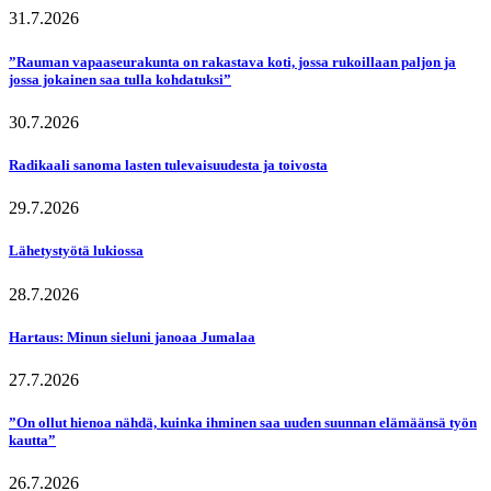
31.7.2026
”Rauman vapaaseurakunta on rakastava koti, jossa rukoillaan paljon ja
jossa jokainen saa tulla kohdatuksi”
30.7.2026
Radikaali sanoma lasten tulevaisuudesta ja toivosta
29.7.2026
Lähetystyötä lukiossa
28.7.2026
Hartaus: Minun sieluni janoaa Jumalaa
27.7.2026
”On ollut hienoa nähdä, kuinka ihminen saa uuden suunnan elämäänsä työn
kautta”
26.7.2026