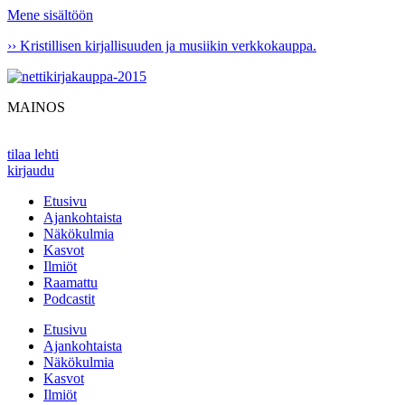
Mene sisältöön
›› Kristillisen kirjallisuuden ja musiikin verkkokauppa.
MAINOS
tilaa lehti
kirjaudu
Etusivu
Ajankohtaista
Näkökulmia
Kasvot
Ilmiöt
Raamattu
Podcastit
Etusivu
Ajankohtaista
Näkökulmia
Kasvot
Ilmiöt