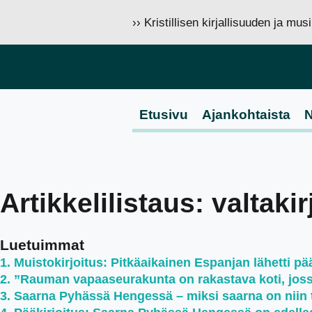
›› Kristillisen kirjallisuuden ja mu
Etusivu
Ajankohtaista
N
Artikkelilistaus: valtakir
Luetuimmat
Muistokirjoitus: Pitkäaikainen Espanjan lähetti pää
”Rauman vapaaseurakunta on rakastava koti, jossa 
Saarna Pyhässä Hengessä – miksi saarna on niin 