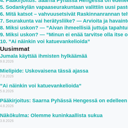
Pääkirjoitus: Saarna Pyhässä Hengessä on edell
Sodankylän vapaaseurakuntaan valittiin uusi past
Mitä katsot – vahvuusetsivät Raskinnanrannan teltt
Seurakunta vai herätysliike? — Arvioita ja havaint
Miksi uskon? — ”Aivan ihmeellisiä juttuja tapahtu
Miksi uskon? — ”Minun ei enää tarvitse olla itse 
”Ai näinkin voi katuevankelioida”
Uusimmat
Jumala käyttää ihmisten hylkäämää
9.8.2026
Mielipide: Uskovaisena tässä ajassa
7.8.2026
”Ai näinkin voi katuevankelioida”
5.8.2026
Pääkirjoitus: Saarna Pyhässä Hengessä on edellee
4.8.2026
Näkökulma: Olemme kuninkaallista sukua
3.8.2026