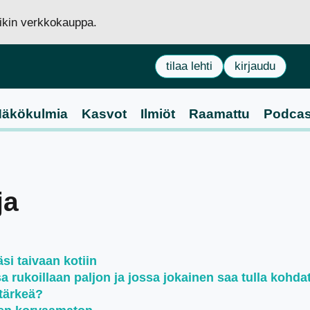
siikin verkkokauppa.
tilaa lehti
kirjaudu
äkökulmia
Kasvot
Ilmiöt
Raamattu
Podcas
ja
si taivaan kotiin
rukoillaan paljon ja jossa jokainen saa tulla kohda
tärkeä?