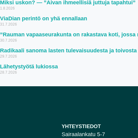
Miksi uskon? — ”Aivan ihmeellisiä juttuja tapahtui”
1.8.2026
ViaDian perintö on yhä ennallaan
31.7.2026
”Rauman vapaaseurakunta on rakastava koti, jossa ru
30.7.2026
Radikaali sanoma lasten tulevaisuudesta ja toivosta
29.7.2026
Lähetystyötä lukiossa
28.7.2026
YHTEYSTIEDOT
Sairaalankatu 5-7