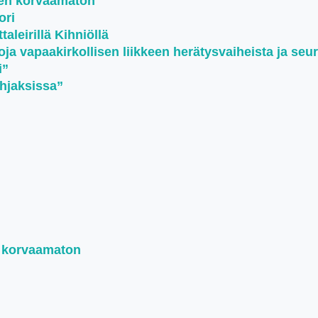
een korvaamaton
ori
aleirillä Kihniöllä
oja vapaakirkollisen liikkeen herätysvaiheista ja seu
i”
ohjaksissa”
n korvaamaton