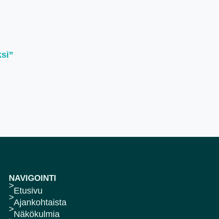
ksi”
NAVIGOINTI
Etusivu
Ajankohtaista
Näkökulmia