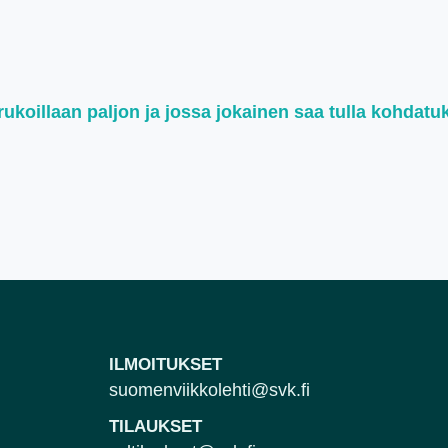
koillaan paljon ja jossa jokainen saa tulla kohdatu
ILMOITUKSET
suomenviikkolehti@svk.fi
TILAUKSET