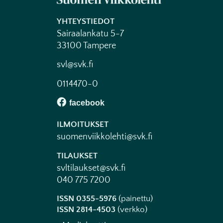
YHTEYSTIEDOT
Sairaalankatu 5-7
33100 Tampere
svl@svk.fi
0114470-0
ILMOITUKSET
suomenviikkolehti@svk.fi
TILAUKSET
svltilaukset@svk.fi
040 775 7200
ISSN 0355-5976
(painettu)
ISSN 2814-4503
(verkko)