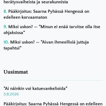
herätysvaiheista ja seurakunnista
Pääkirjoitus: Saarna Pyhässä Hengessä on
edelleen korvaamaton
Miksi uskon? — ”Minun ei enää tarvitse olla itse
ohjaksissa”
Miksi uskon? — ”Aivan ihmeellisiä juttuja
tapahtui”
Uusimmat
”Ai näinkin voi katuevankelioida”
5.8.2026
Pääkirjoitus: Saarna Pyhässä Hengessä on edelleen