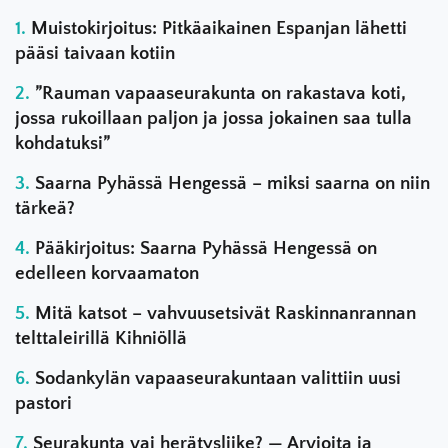
Muistokirjoitus: Pitkäaikainen Espanjan lähetti
pääsi taivaan kotiin
”Rauman vapaaseurakunta on rakastava koti,
jossa rukoillaan paljon ja jossa jokainen saa tulla
kohdatuksi”
Saarna Pyhässä Hengessä – miksi saarna on niin
tärkeä?
Pääkirjoitus: Saarna Pyhässä Hengessä on
edelleen korvaamaton
Mitä katsot – vahvuusetsivät Raskinnanrannan
telttaleirillä Kihniöllä
Sodankylän vapaaseurakuntaan valittiin uusi
pastori
Seurakunta vai herätysliike? — Arvioita ja