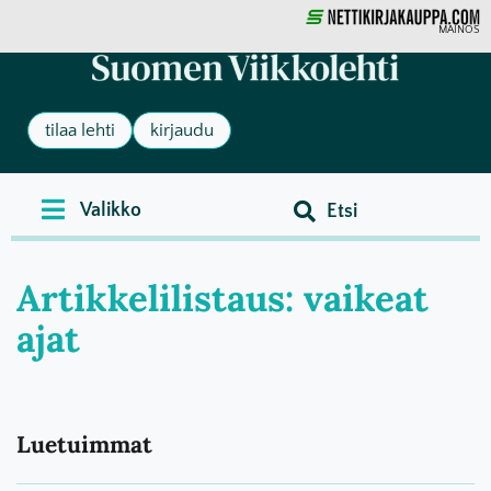
MAINOS
tilaa lehti
kirjaudu
Artikkelilistaus: vaikeat
ajat
Luetuimmat