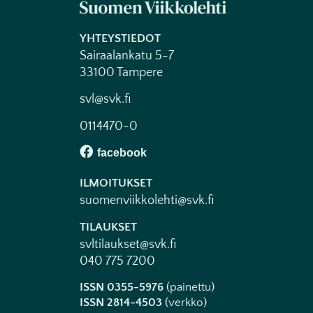
YHTEYSTIEDOT
Sairaalankatu 5-7
33100 Tampere
svl@svk.fi
0114470-0
ILMOITUKSET
suomenviikkolehti@svk.fi
TILAUKSET
svltilaukset@svk.fi
040 775 7200
ISSN 0355-5976
(painettu)
ISSN 2814-4503
(verkko)