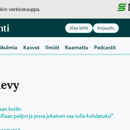
siikin verkkokauppa.
tilaa lehti
kirjaudu
ökulmia
Kasvot
Ilmiöt
Raamattu
Podcastit
levy
aan kotiin
laan paljon ja jossa jokainen saa tulla kohdatuksi”
?