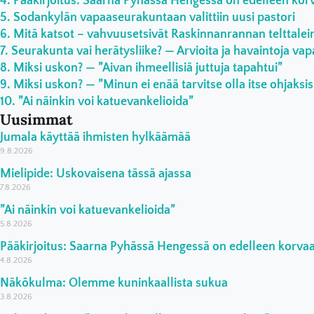
Pääkirjoitus: Saarna Pyhässä Hengessä on edelleen ko
Sodankylän vapaaseurakuntaan valittiin uusi pastori
Mitä katsot – vahvuusetsivät Raskinnanrannan telttaleiri
Seurakunta vai herätysliike? — Arvioita ja havaintoja vap
Miksi uskon? — ”Aivan ihmeellisiä juttuja tapahtui”
Miksi uskon? — ”Minun ei enää tarvitse olla itse ohjaksi
”Ai näinkin voi katuevankelioida”
Uusimmat
Jumala käyttää ihmisten hylkäämää
9.8.2026
Mielipide: Uskovaisena tässä ajassa
7.8.2026
”Ai näinkin voi katuevankelioida”
5.8.2026
Pääkirjoitus: Saarna Pyhässä Hengessä on edelleen korv
4.8.2026
Näkökulma: Olemme kuninkaallista sukua
3.8.2026