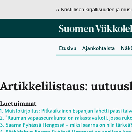
›› Kristillisen kirjallisuuden ja mu
Etusivu
Ajankohtaista
Näk
Artikkelilistaus: uutuus
Luetuimmat
Muistokirjoitus: Pitkäaikainen Espanjan lähetti pääsi taiv
”Rauman vapaaseurakunta on rakastava koti, jossa rukoil
Saarna Pyhässä Hengessä – miksi saarna on niin tärkeä