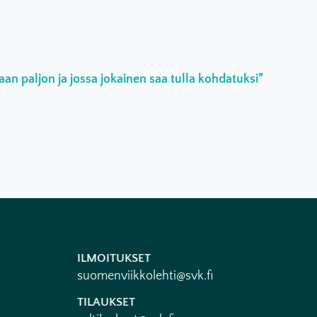
an paljon ja jossa jokainen saa tulla kohdatuksi”
ILMOITUKSET
suomenviikkolehti@svk.fi
TILAUKSET