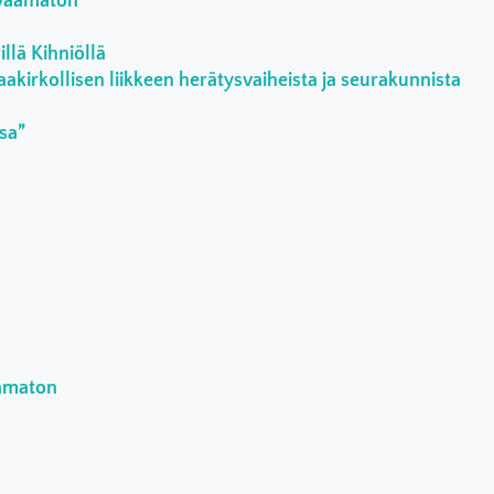
rvaamaton
llä Kihniöllä
aakirkollisen liikkeen herätysvaiheista ja seurakunnista
ssa”
aamaton