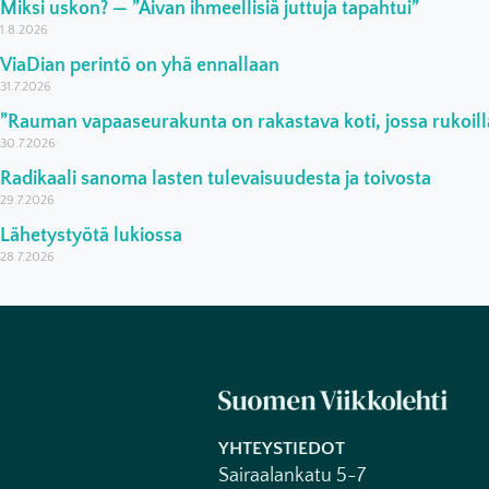
Miksi uskon? — ”Aivan ihmeellisiä juttuja tapahtui”
1.8.2026
ViaDian perintö on yhä ennallaan
31.7.2026
”Rauman vapaaseurakunta on rakastava koti, jossa rukoilla
30.7.2026
Radikaali sanoma lasten tulevaisuudesta ja toivosta
29.7.2026
Lähetystyötä lukiossa
28.7.2026
YHTEYSTIEDOT
Sairaalankatu 5-7