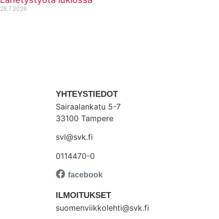
28.7.2026
YHTEYSTIEDOT
Sairaalankatu 5-7
33100 Tampere
svl@svk.fi
0114470-0
ILMOITUKSET
suomenviikkolehti@svk.fi