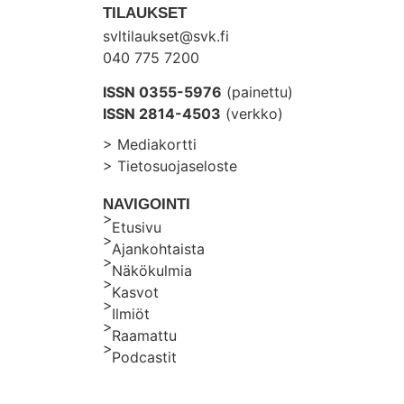
TILAUKSET
svltilaukset@svk.fi
040 775 7200
ISSN 0355-5976
(painettu)
ISSN 2814-4503
(verkko)
> Mediakortti
> Tietosuojaseloste
NAVIGOINTI
Etusivu
Ajankohtaista
Näkökulmia
Kasvot
Ilmiöt
Raamattu
Podcastit