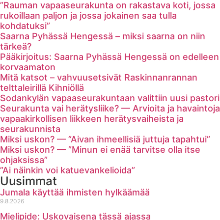
”Rauman vapaaseurakunta on rakastava koti, jossa
rukoillaan paljon ja jossa jokainen saa tulla
kohdatuksi”
Saarna Pyhässä Hengessä – miksi saarna on niin
tärkeä?
Pääkirjoitus: Saarna Pyhässä Hengessä on edelleen
korvaamaton
Mitä katsot – vahvuusetsivät Raskinnanrannan
telttaleirillä Kihniöllä
Sodankylän vapaaseurakuntaan valittiin uusi pastori
Seurakunta vai herätysliike? — Arvioita ja havaintoja
vapaakirkollisen liikkeen herätysvaiheista ja
seurakunnista
Miksi uskon? — ”Aivan ihmeellisiä juttuja tapahtui”
Miksi uskon? — ”Minun ei enää tarvitse olla itse
ohjaksissa”
”Ai näinkin voi katuevankelioida”
Uusimmat
Jumala käyttää ihmisten hylkäämää
9.8.2026
Mielipide: Uskovaisena tässä ajassa