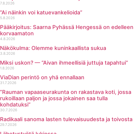
7.8.2026
”Ai näinkin voi katuevankelioida”
5.8.2026
Pääkirjoitus: Saarna Pyhässä Hengessä on edelleen
korvaamaton
4.8.2026
Näkökulma: Olemme kuninkaallista sukua
3.8.2026
Miksi uskon? — ”Aivan ihmeellisiä juttuja tapahtui”
1.8.2026
ViaDian perintö on yhä ennallaan
31.7.2026
”Rauman vapaaseurakunta on rakastava koti, jossa
rukoillaan paljon ja jossa jokainen saa tulla
kohdatuksi”
30.7.2026
Radikaali sanoma lasten tulevaisuudesta ja toivosta
29.7.2026
Lähetystyötä lukiossa