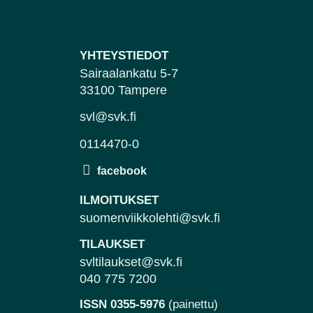
YHTEYSTIEDOT
Sairaalankatu 5-7
33100 Tampere
svl@svk.fi
0114470-0
ILMOITUKSET
suomenviikkolehti@svk.fi
TILAUKSET
svltilaukset@svk.fi
040 775 7200
ISSN 0355-5976
(painettu)