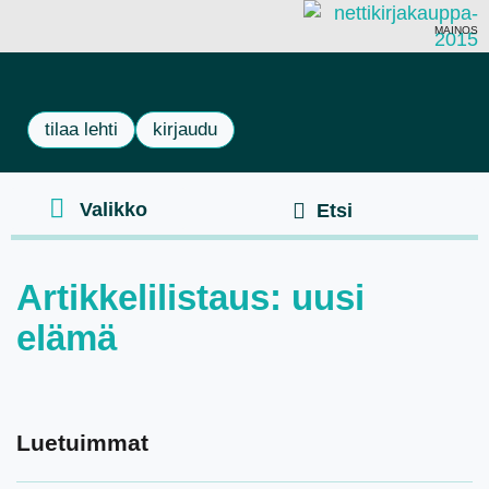
MAINOS
tilaa lehti
kirjaudu
Artikkelilistaus: uusi
elämä
Luetuimmat