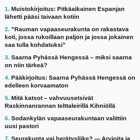
Muistokirjoitus: Pitkäaikainen Espanjan
lähetti pääsi taivaan kotiin
”Rauman vapaaseurakunta on rakastava
koti, jossa rukoillaan paljon ja jossa jokainen
saa tulla kohdatuksi”
Saarna Pyhässä Hengessä – miksi saarna
on niin tärkeä?
Pääkirjoitus: Saarna Pyhässä Hengessä on
edelleen korvaamaton
Mitä katsot – vahvuusetsivät
Raskinnanrannan telttaleirillä Kihniöllä
Sodankylän vapaaseurakuntaan valittiin
uusi pastori
Seurakunta vai herätysliike? — Arvioita ja