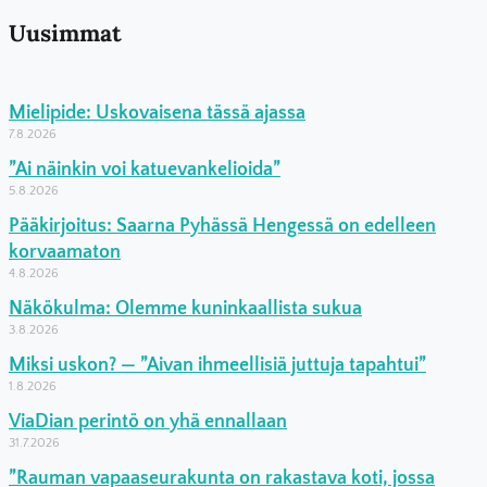
Uusimmat
Mielipide: Uskovaisena tässä ajassa
7.8.2026
”Ai näinkin voi katuevankelioida”
5.8.2026
Pääkirjoitus: Saarna Pyhässä Hengessä on edelleen
korvaamaton
4.8.2026
Näkökulma: Olemme kuninkaallista sukua
3.8.2026
Miksi uskon? — ”Aivan ihmeellisiä juttuja tapahtui”
1.8.2026
ViaDian perintö on yhä ennallaan
31.7.2026
”Rauman vapaaseurakunta on rakastava koti, jossa