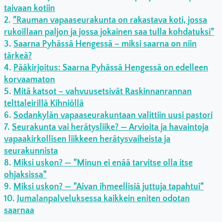
taivaan kotiin
”Rauman vapaaseurakunta on rakastava koti, jossa
rukoillaan paljon ja jossa jokainen saa tulla kohdatuksi”
Saarna Pyhässä Hengessä – miksi saarna on niin
tärkeä?
Pääkirjoitus: Saarna Pyhässä Hengessä on edelleen
korvaamaton
Mitä katsot – vahvuusetsivät Raskinnanrannan
telttaleirillä Kihniöllä
Sodankylän vapaaseurakuntaan valittiin uusi pastori
Seurakunta vai herätysliike? — Arvioita ja havaintoja
vapaakirkollisen liikkeen herätysvaiheista ja
seurakunnista
Miksi uskon? — ”Minun ei enää tarvitse olla itse
ohjaksissa”
Miksi uskon? — ”Aivan ihmeellisiä juttuja tapahtui”
Jumalanpalveluksessa kaikkein eniten odotan
saarnaa