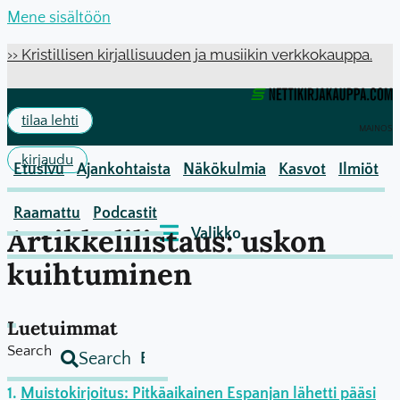
Mene sisältöön
›› Kristillisen kirjallisuuden ja musiikin verkkokauppa.
tilaa lehti
MAINOS
kirjaudu
Etusivu
Ajankohtaista
Näkökulmia
Kasvot
Ilmiöt
Raamattu
Podcastit
Artikkelilistaus: uskon
kuihtuminen
Luetuimmat
Search
Search
Muistokirjoitus: Pitkäaikainen Espanjan lähetti pääsi