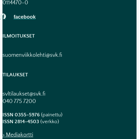
0114470-0
ILMOITUKSET
suomenviikkolehti@svk.fi
TILAUKSET
svltilaukset@svk.fi
040 775 7200
ISSN 0355-5976
(painettu)
ISSN 2814-4503
(verkko)
> Mediakortti