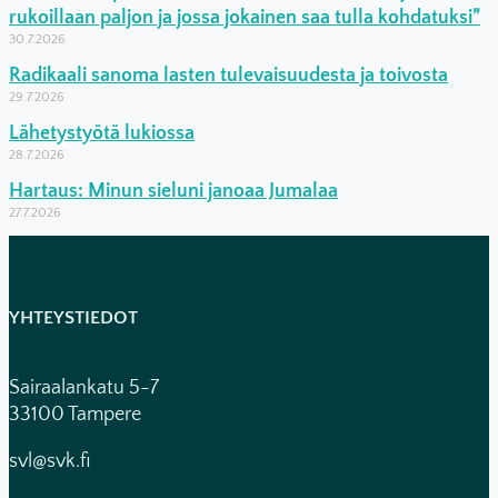
rukoillaan paljon ja jossa jokainen saa tulla kohdatuksi”
30.7.2026
Radikaali sanoma lasten tulevaisuudesta ja toivosta
29.7.2026
Lähetystyötä lukiossa
28.7.2026
Hartaus: Minun sieluni janoaa Jumalaa
27.7.2026
YHTEYSTIEDOT
Sairaalankatu 5-7
33100 Tampere
svl@svk.fi