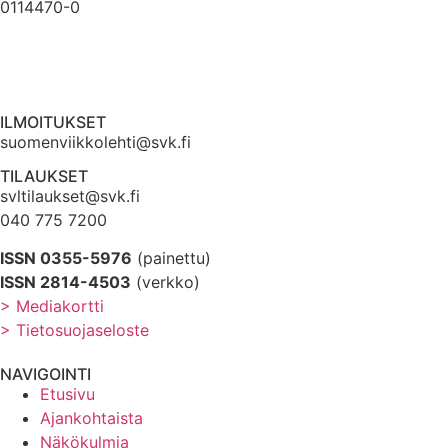
0114470-0
ILMOITUKSET
suomenviikkolehti@svk.fi
TILAUKSET
svltilaukset@svk.fi
040 775 7200
ISSN 0355-5976
(painettu)
ISSN 2814-4503
(verkko)
> Mediakortti
> Tietosuojaseloste
NAVIGOINTI
Etusivu
Ajankohtaista
Näkökulmia