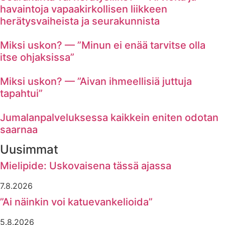
havaintoja vapaakirkollisen liikkeen
herätysvaiheista ja seurakunnista
Miksi uskon? — ”Minun ei enää tarvitse olla
itse ohjaksissa”
Miksi uskon? — ”Aivan ihmeellisiä juttuja
tapahtui”
Jumalanpalveluksessa kaikkein eniten odotan
saarnaa
Uusimmat
Mielipide: Uskovaisena tässä ajassa
7.8.2026
”Ai näinkin voi katuevankelioida”
5.8.2026